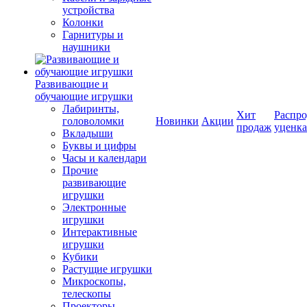
устройства
Колонки
Гарнитуры и
наушники
Развивающие и
обучающие игрушки
Лабиринты,
Хит
Распро
головоломки
Новинки
Акции
продаж
уценка
Вкладыши
Буквы и цифры
Часы и календари
Прочие
развивающие
игрушки
Электронные
игрушки
Интерактивные
игрушки
Кубики
Растущие игрушки
Микроскопы,
телескопы
Проекторы