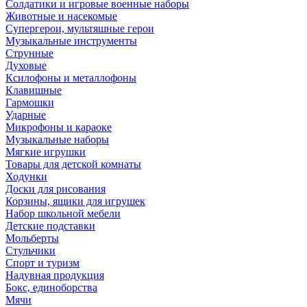
Солдатики и игровые военные наборы
Животные и насекомые
Супергерои, мультяшные герои
Музыкальные инструменты
Струнные
Духовые
Ксилофоны и металлофоны
Клавишные
Гармошки
Ударные
Микрофоны и караоке
Музыкальные наборы
Мягкие игрушки
Товары для детской комнаты
Ходунки
Доски для рисования
Корзины, ящики для игрушек
Набор школьной мебели
Детские подставки
Мольберты
Стульчики
Спорт и туризм
Надувная продукция
Бокс, единоборства
Мячи