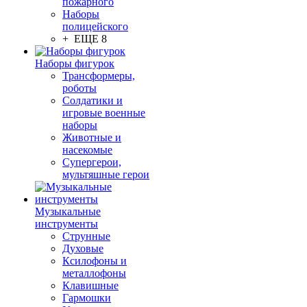
пожарного
Наборы
полицейского
+ ЕЩЕ 8
Наборы фигурок
Трансформеры,
роботы
Солдатики и
игровые военные
наборы
Животные и
насекомые
Супергерои,
мультяшные герои
Музыкальные
инструменты
Струнные
Духовые
Ксилофоны и
металлофоны
Клавишные
Гармошки