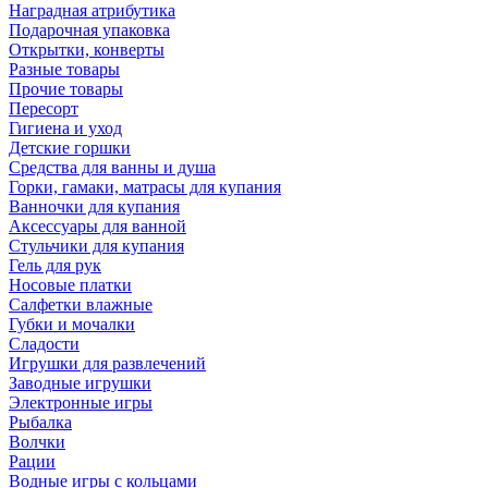
Наградная атрибутика
Подарочная упаковка
Открытки, конверты
Разные товары
Прочие товары
Пересорт
Гигиена и уход
Детские горшки
Средства для ванны и душа
Горки, гамаки, матрасы для купания
Ванночки для купания
Аксессуары для ванной
Стульчики для купания
Гель для рук
Носовые платки
Салфетки влажные
Губки и мочалки
Сладости
Игрушки для развлечений
Заводные игрушки
Электронные игры
Рыбалка
Волчки
Рации
Водные игры с кольцами