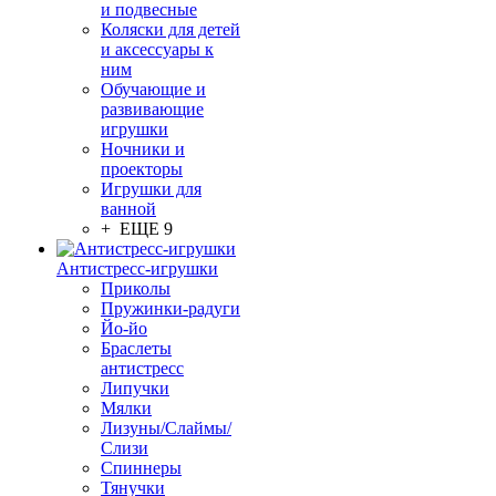
и подвесные
Коляски для детей
и аксессуары к
ним
Обучающие и
развивающие
игрушки
Ночники и
проекторы
Игрушки для
ванной
+ ЕЩЕ 9
Антистресс-игрушки
Приколы
Пружинки-радуги
Йо-йо
Браслеты
антистресс
Липучки
Мялки
Лизуны/Слаймы/
Слизи
Спиннеры
Тянучки