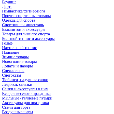
Боулинг
Дартс
Гимнастика/фитнес/йога
Прочие спортивные товары
Одежда для спорта
Спортивный инвентарь
Бадминтон и аксессуары
Товары для зимнего спорта
Большой теннис и аксессуары
Гольф
Настольный теннис
Плавание
Зимние товары
Новогодние товары
Лопаты и наборы
Снежколепы
Снегокаты
Тюбинги, надувные санки
Ледянки, салазки
Санки и аксессуары к ним
Все для веселого праздника
Мыльные / гелиевые пузыри
Аксессуары для праздника
Свечи для торта
Воздушные шары