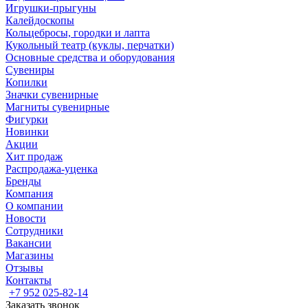
Игрушки-прыгуны
Калейдоскопы
Кольцебросы, городки и лапта
Кукольный театр (куклы, перчатки)
Основные средства и оборудования
Сувениры
Копилки
Значки сувенирные
Магниты сувенирные
Фигурки
Новинки
Акции
Хит продаж
Распродажа-уценка
Бренды
Компания
О компании
Новости
Сотрудники
Вакансии
Магазины
Отзывы
Контакты
+7 952 025-82-14
Заказать звонок