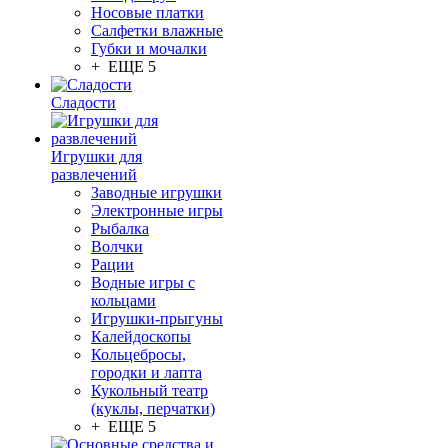
Носовые платки
Салфетки влажные
Губки и мочалки
+ ЕЩЕ 5
Сладости
Игрушки для
развлечений
Заводные игрушки
Электронные игры
Рыбалка
Волчки
Рации
Водные игры с
кольцами
Игрушки-прыгуны
Калейдоскопы
Кольцебросы,
городки и лапта
Кукольный театр
(куклы, перчатки)
+ ЕЩЕ 5