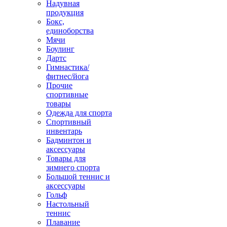
Надувная
продукция
Бокс,
единоборства
Мячи
Боулинг
Дартс
Гимнастика/
фитнес/йога
Прочие
спортивные
товары
Одежда для спорта
Спортивный
инвентарь
Бадминтон и
аксессуары
Товары для
зимнего спорта
Большой теннис и
аксессуары
Гольф
Настольный
теннис
Плавание