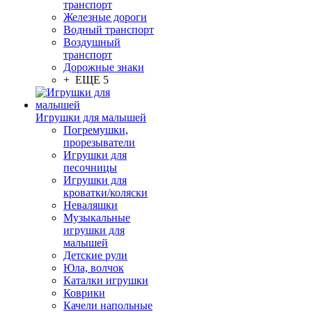
транспорт
Железные дороги
Водный транспорт
Воздушный
транспорт
Дорожные знаки
+ ЕЩЕ 5
Игрушки для малышей
Погремушки,
прорезыватели
Игрушки для
песочницы
Игрушки для
кроватки/коляски
Неваляшки
Музыкальные
игрушки для
малышей
Детские рули
Юла, волчок
Каталки игрушки
Коврики
Качели напольные