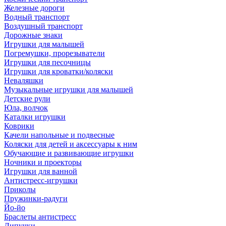
Железные дороги
Водный транспорт
Воздушный транспорт
Дорожные знаки
Игрушки для малышей
Погремушки, прорезыватели
Игрушки для песочницы
Игрушки для кроватки/коляски
Неваляшки
Музыкальные игрушки для малышей
Детские рули
Юла, волчок
Каталки игрушки
Коврики
Качели напольные и подвесные
Коляски для детей и аксессуары к ним
Обучающие и развивающие игрушки
Ночники и проекторы
Игрушки для ванной
Антистресс-игрушки
Приколы
Пружинки-радуги
Йо-йо
Браслеты антистресс
Липучки