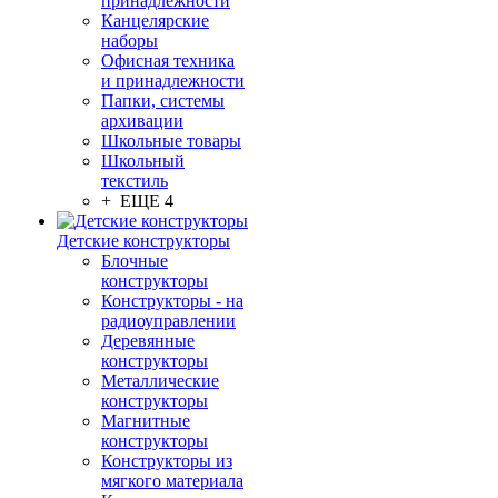
принадлежности
Канцелярские
наборы
Офисная техника
и принадлежности
Папки, системы
архивации
Школьные товары
Школьный
текстиль
+ ЕЩЕ 4
Детские конструкторы
Блочные
конструкторы
Конструкторы - на
радиоуправлении
Деревянные
конструкторы
Металлические
конструкторы
Магнитные
конструкторы
Конструкторы из
мягкого материала