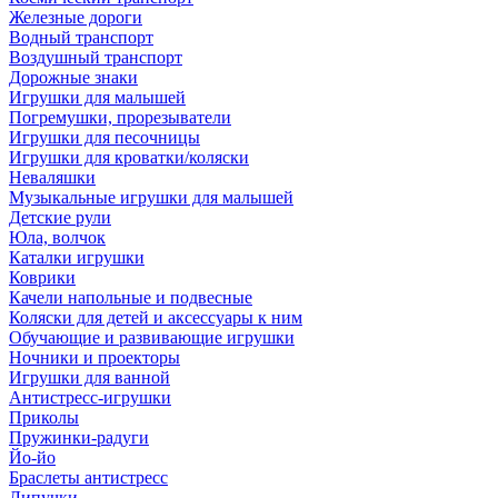
Железные дороги
Водный транспорт
Воздушный транспорт
Дорожные знаки
Игрушки для малышей
Погремушки, прорезыватели
Игрушки для песочницы
Игрушки для кроватки/коляски
Неваляшки
Музыкальные игрушки для малышей
Детские рули
Юла, волчок
Каталки игрушки
Коврики
Качели напольные и подвесные
Коляски для детей и аксессуары к ним
Обучающие и развивающие игрушки
Ночники и проекторы
Игрушки для ванной
Антистресс-игрушки
Приколы
Пружинки-радуги
Йо-йо
Браслеты антистресс
Липучки