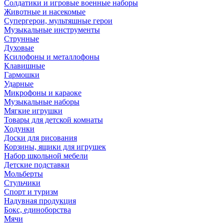
Солдатики и игровые военные наборы
Животные и насекомые
Супергерои, мультяшные герои
Музыкальные инструменты
Струнные
Духовые
Ксилофоны и металлофоны
Клавишные
Гармошки
Ударные
Микрофоны и караоке
Музыкальные наборы
Мягкие игрушки
Товары для детской комнаты
Ходунки
Доски для рисования
Корзины, ящики для игрушек
Набор школьной мебели
Детские подставки
Мольберты
Стульчики
Спорт и туризм
Надувная продукция
Бокс, единоборства
Мячи