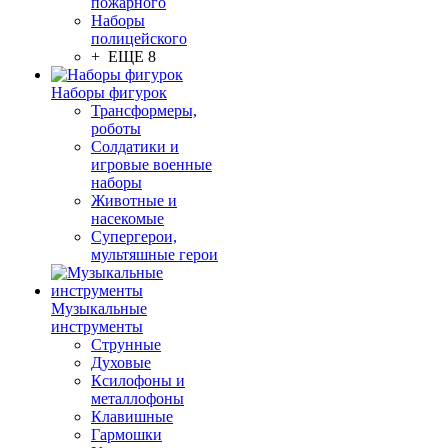
пожарного
Наборы
полицейского
+ ЕЩЕ 8
Наборы фигурок
Трансформеры,
роботы
Солдатики и
игровые военные
наборы
Животные и
насекомые
Супергерои,
мультяшные герои
Музыкальные
инструменты
Струнные
Духовые
Ксилофоны и
металлофоны
Клавишные
Гармошки