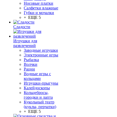
Носовые платки
Салфетки влажные
Губки и мочалки
+ ЕЩЕ 5
Сладости
Игрушки для
развлечений
Заводные игрушки
Электронные игры
Рыбалка
Волчки
Рации
Водные игры с
кольцами
Игрушки-прыгуны
Калейдоскопы
Кольцебросы,
городки и лапта
Кукольный театр
(куклы, перчатки)
+ ЕЩЕ 5