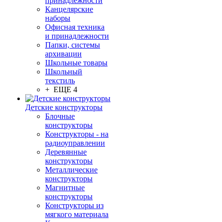
принадлежности
Канцелярские
наборы
Офисная техника
и принадлежности
Папки, системы
архивации
Школьные товары
Школьный
текстиль
+ ЕЩЕ 4
Детские конструкторы
Блочные
конструкторы
Конструкторы - на
радиоуправлении
Деревянные
конструкторы
Металлические
конструкторы
Магнитные
конструкторы
Конструкторы из
мягкого материала