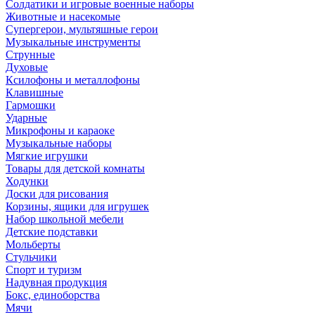
Солдатики и игровые военные наборы
Животные и насекомые
Супергерои, мультяшные герои
Музыкальные инструменты
Струнные
Духовые
Ксилофоны и металлофоны
Клавишные
Гармошки
Ударные
Микрофоны и караоке
Музыкальные наборы
Мягкие игрушки
Товары для детской комнаты
Ходунки
Доски для рисования
Корзины, ящики для игрушек
Набор школьной мебели
Детские подставки
Мольберты
Стульчики
Спорт и туризм
Надувная продукция
Бокс, единоборства
Мячи