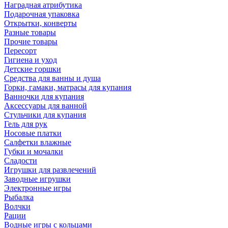
Наградная атрибутика
Подарочная упаковка
Открытки, конверты
Разные товары
Прочие товары
Пересорт
Гигиена и уход
Детские горшки
Средства для ванны и душа
Горки, гамаки, матрасы для купания
Ванночки для купания
Аксессуары для ванной
Стульчики для купания
Гель для рук
Носовые платки
Салфетки влажные
Губки и мочалки
Сладости
Игрушки для развлечений
Заводные игрушки
Электронные игры
Рыбалка
Волчки
Рации
Водные игры с кольцами