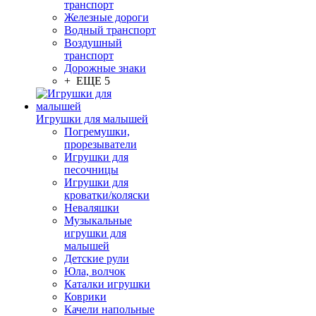
транспорт
Железные дороги
Водный транспорт
Воздушный
транспорт
Дорожные знаки
+ ЕЩЕ 5
Игрушки для малышей
Погремушки,
прорезыватели
Игрушки для
песочницы
Игрушки для
кроватки/коляски
Неваляшки
Музыкальные
игрушки для
малышей
Детские рули
Юла, волчок
Каталки игрушки
Коврики
Качели напольные