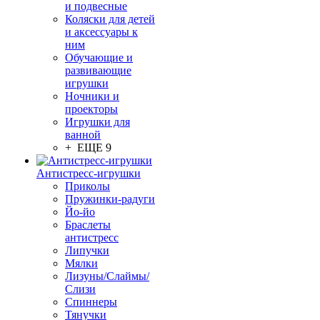
и подвесные
Коляски для детей
и аксессуары к
ним
Обучающие и
развивающие
игрушки
Ночники и
проекторы
Игрушки для
ванной
+ ЕЩЕ 9
Антистресс-игрушки
Приколы
Пружинки-радуги
Йо-йо
Браслеты
антистресс
Липучки
Мялки
Лизуны/Слаймы/
Слизи
Спиннеры
Тянучки