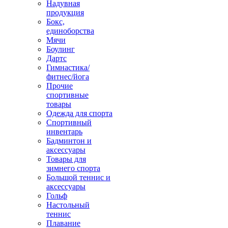
Надувная
продукция
Бокс,
единоборства
Мячи
Боулинг
Дартс
Гимнастика/
фитнес/йога
Прочие
спортивные
товары
Одежда для спорта
Спортивный
инвентарь
Бадминтон и
аксессуары
Товары для
зимнего спорта
Большой теннис и
аксессуары
Гольф
Настольный
теннис
Плавание