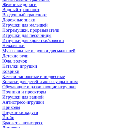
Железные дороги
Водный транспорт
Воздушный транспорт
Дорожные знаки
Игрушки для малышей
Погремушки, прорезыватели
Игрушки для песочницы
Игрушки для кроватки/коляски
Неваляшки
Музыкальные игрушки для малышей
Детские рули
Юла, волчок
Каталки игрушки
Коврики
Качели напольные и подвесные
Коляски для детей и аксессуары к ним
Обучающие и развивающие игрушки
Ночники и проекторы
Игрушки для ванной
Антистресс-игрушки
Приколы
Пружинки-радуги
Йо-йо
Браслеты антистресс
Липучки