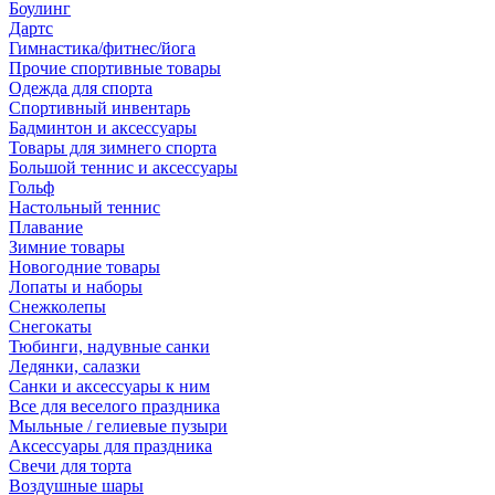
Боулинг
Дартс
Гимнастика/фитнес/йога
Прочие спортивные товары
Одежда для спорта
Спортивный инвентарь
Бадминтон и аксессуары
Товары для зимнего спорта
Большой теннис и аксессуары
Гольф
Настольный теннис
Плавание
Зимние товары
Новогодние товары
Лопаты и наборы
Снежколепы
Снегокаты
Тюбинги, надувные санки
Ледянки, салазки
Санки и аксессуары к ним
Все для веселого праздника
Мыльные / гелиевые пузыри
Аксессуары для праздника
Свечи для торта
Воздушные шары