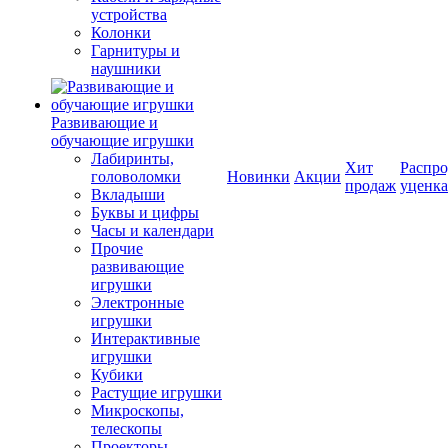
устройства
Колонки
Гарнитуры и
наушники
Развивающие и
обучающие игрушки
Лабиринты,
Хит
Распро
головоломки
Новинки
Акции
продаж
уценка
Вкладыши
Буквы и цифры
Часы и календари
Прочие
развивающие
игрушки
Электронные
игрушки
Интерактивные
игрушки
Кубики
Растущие игрушки
Микроскопы,
телескопы
Проекторы