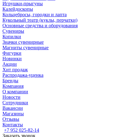
Игрушки-прыгуны
Калейдоскопы
Кольцебросы, городки и лапта
Кукольный театр (куклы, перчатки)
Основные средства и оборудования
Сувениры
Копилки
Значки сувенирные
Магниты сувенирные
Фигурки
Новинки
Акции
Хит продаж
Распродажа-уценка
Бренды
Компания
О компании
Новости
Сотрудники
Вакансии
Магазины
Отзывы
Контакты
+7 952 025-82-14
Заказать звонок