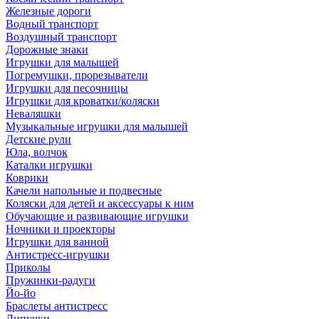
Железные дороги
Водный транспорт
Воздушный транспорт
Дорожные знаки
Игрушки для малышей
Погремушки, прорезыватели
Игрушки для песочницы
Игрушки для кроватки/коляски
Неваляшки
Музыкальные игрушки для малышей
Детские рули
Юла, волчок
Каталки игрушки
Коврики
Качели напольные и подвесные
Коляски для детей и аксессуары к ним
Обучающие и развивающие игрушки
Ночники и проекторы
Игрушки для ванной
Антистресс-игрушки
Приколы
Пружинки-радуги
Йо-йо
Браслеты антистресс
Липучки