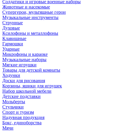
Солдатики и игровые военные наборы
Животные и насекомые
Супергерои, мультяшные герои
Музыкальные инструменты
Струнные
Духовые
Ксилофоны и металлофоны
Клавишные
Гармошки
Ударные
Микрофоны и караоке
Музыкальные наборы
Мягкие игрушки
Товары для детской комнаты
Ходунки
Доски для рисования
Корзины, ящики для игрушек
Набор школьной мебели
Детские подставки
Мольберты
Стульчики
Спорт и туризм
Надувная продукция
Бокс, единоборства
Мячи