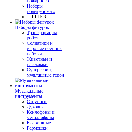
пожарного
Наборы
полицейского
+ ЕЩЕ 8
Наборы фигурок
Трансформеры,
роботы
Солдатики и
игровые военные
наборы
Животные и
насекомые
Супергерои,
мультяшные герои
Музыкальные
инструменты
Струнные
Духовые
Ксилофоны и
металлофоны
Клавишные
Гармошки