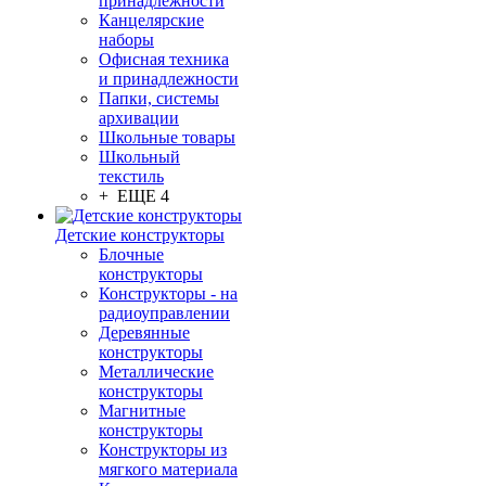
принадлежности
Канцелярские
наборы
Офисная техника
и принадлежности
Папки, системы
архивации
Школьные товары
Школьный
текстиль
+ ЕЩЕ 4
Детские конструкторы
Блочные
конструкторы
Конструкторы - на
радиоуправлении
Деревянные
конструкторы
Металлические
конструкторы
Магнитные
конструкторы
Конструкторы из
мягкого материала