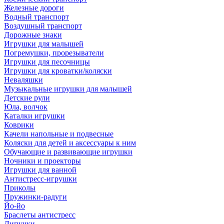
Железные дороги
Водный транспорт
Воздушный транспорт
Дорожные знаки
Игрушки для малышей
Погремушки, прорезыватели
Игрушки для песочницы
Игрушки для кроватки/коляски
Неваляшки
Музыкальные игрушки для малышей
Детские рули
Юла, волчок
Каталки игрушки
Коврики
Качели напольные и подвесные
Коляски для детей и аксессуары к ним
Обучающие и развивающие игрушки
Ночники и проекторы
Игрушки для ванной
Антистресс-игрушки
Приколы
Пружинки-радуги
Йо-йо
Браслеты антистресс
Липучки