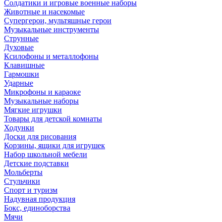
Солдатики и игровые военные наборы
Животные и насекомые
Супергерои, мультяшные герои
Музыкальные инструменты
Струнные
Духовые
Ксилофоны и металлофоны
Клавишные
Гармошки
Ударные
Микрофоны и караоке
Музыкальные наборы
Мягкие игрушки
Товары для детской комнаты
Ходунки
Доски для рисования
Корзины, ящики для игрушек
Набор школьной мебели
Детские подставки
Мольберты
Стульчики
Спорт и туризм
Надувная продукция
Бокс, единоборства
Мячи