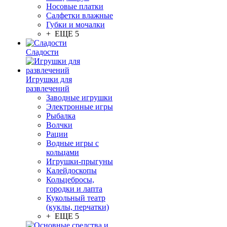
Носовые платки
Салфетки влажные
Губки и мочалки
+ ЕЩЕ 5
Сладости
Игрушки для
развлечений
Заводные игрушки
Электронные игры
Рыбалка
Волчки
Рации
Водные игры с
кольцами
Игрушки-прыгуны
Калейдоскопы
Кольцебросы,
городки и лапта
Кукольный театр
(куклы, перчатки)
+ ЕЩЕ 5