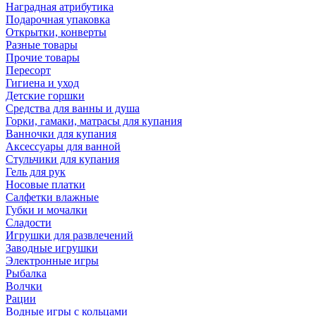
Наградная атрибутика
Подарочная упаковка
Открытки, конверты
Разные товары
Прочие товары
Пересорт
Гигиена и уход
Детские горшки
Средства для ванны и душа
Горки, гамаки, матрасы для купания
Ванночки для купания
Аксессуары для ванной
Стульчики для купания
Гель для рук
Носовые платки
Салфетки влажные
Губки и мочалки
Сладости
Игрушки для развлечений
Заводные игрушки
Электронные игры
Рыбалка
Волчки
Рации
Водные игры с кольцами