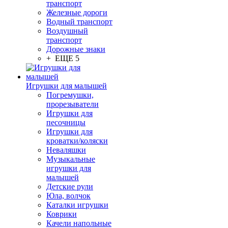
транспорт
Железные дороги
Водный транспорт
Воздушный
транспорт
Дорожные знаки
+ ЕЩЕ 5
Игрушки для малышей
Погремушки,
прорезыватели
Игрушки для
песочницы
Игрушки для
кроватки/коляски
Неваляшки
Музыкальные
игрушки для
малышей
Детские рули
Юла, волчок
Каталки игрушки
Коврики
Качели напольные