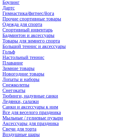
Боулинг
Дартс
Гимнастика/фитнес/йога
Прочие спортивные товары
Одежда для спорта
Спортивный инвентарь
Бадминтон и аксессуары
Товары для зимнего спорта
Большой теннис и аксессуары
Гольф
Настольный теннис
Плавание
Зимние товары
Новогодние товары
Лопаты и наборы
Снежколепы
Снегокаты
Тюбинги, надувные санки
Ледянки, салазки
Санки и аксессуары к ним
Все для веселого праздника
Мыльные / гелиевые пузыри
Аксессуары для праздника
Свечи для торта
Воздушные шары