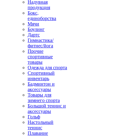
Надувная
продукция
Бокс,
единоборства
Мячи
Боулинг
Дартс
Гимнастика/
фитнес/йога
Прочие
спортивные
товары
Одежда для спорта
Спортивный
инвентарь
Бадминтон и
аксессуары
Товары для
зимнего спорта
Большой теннис и
аксессуары
Гольф
Настольный
теннис
Плавание