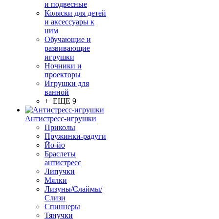
и подвесные
Коляски для детей
и аксессуары к
ним
Обучающие и
развивающие
игрушки
Ночники и
проекторы
Игрушки для
ванной
+ ЕЩЕ 9
Антистресс-игрушки
Приколы
Пружинки-радуги
Йо-йо
Браслеты
антистресс
Липучки
Мялки
Лизуны/Слаймы/
Слизи
Спиннеры
Тянучки