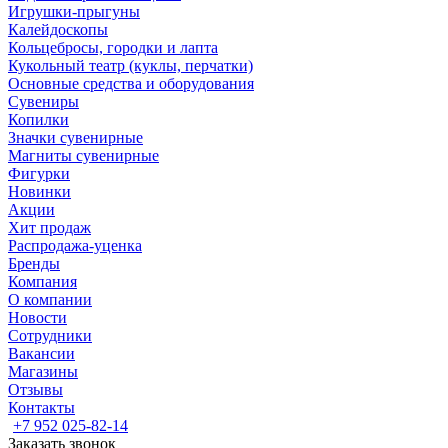
Игрушки-прыгуны
Калейдоскопы
Кольцебросы, городки и лапта
Кукольный театр (куклы, перчатки)
Основные средства и оборудования
Сувениры
Копилки
Значки сувенирные
Магниты сувенирные
Фигурки
Новинки
Акции
Хит продаж
Распродажа-уценка
Бренды
Компания
О компании
Новости
Сотрудники
Вакансии
Магазины
Отзывы
Контакты
+7 952 025-82-14
Заказать звонок