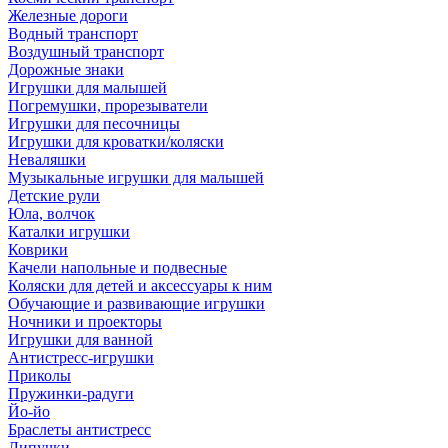
Железные дороги
Водный транспорт
Воздушный транспорт
Дорожные знаки
Игрушки для малышей
Погремушки, прорезыватели
Игрушки для песочницы
Игрушки для кроватки/коляски
Неваляшки
Музыкальные игрушки для малышей
Детские рули
Юла, волчок
Каталки игрушки
Коврики
Качели напольные и подвесные
Коляски для детей и аксессуары к ним
Обучающие и развивающие игрушки
Ночники и проекторы
Игрушки для ванной
Антистресс-игрушки
Приколы
Пружинки-радуги
Йо-йо
Браслеты антистресс
Липучки