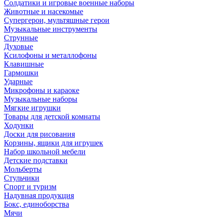
Солдатики и игровые военные наборы
Животные и насекомые
Супергерои, мультяшные герои
Музыкальные инструменты
Струнные
Духовые
Ксилофоны и металлофоны
Клавишные
Гармошки
Ударные
Микрофоны и караоке
Музыкальные наборы
Мягкие игрушки
Товары для детской комнаты
Ходунки
Доски для рисования
Корзины, ящики для игрушек
Набор школьной мебели
Детские подставки
Мольберты
Стульчики
Спорт и туризм
Надувная продукция
Бокс, единоборства
Мячи