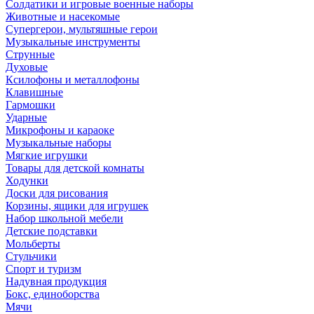
Солдатики и игровые военные наборы
Животные и насекомые
Супергерои, мультяшные герои
Музыкальные инструменты
Струнные
Духовые
Ксилофоны и металлофоны
Клавишные
Гармошки
Ударные
Микрофоны и караоке
Музыкальные наборы
Мягкие игрушки
Товары для детской комнаты
Ходунки
Доски для рисования
Корзины, ящики для игрушек
Набор школьной мебели
Детские подставки
Мольберты
Стульчики
Спорт и туризм
Надувная продукция
Бокс, единоборства
Мячи