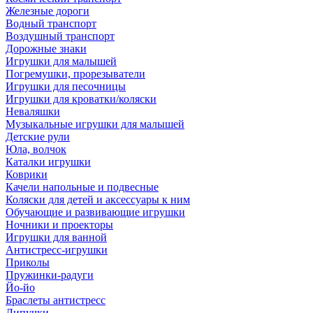
Железные дороги
Водный транспорт
Воздушный транспорт
Дорожные знаки
Игрушки для малышей
Погремушки, прорезыватели
Игрушки для песочницы
Игрушки для кроватки/коляски
Неваляшки
Музыкальные игрушки для малышей
Детские рули
Юла, волчок
Каталки игрушки
Коврики
Качели напольные и подвесные
Коляски для детей и аксессуары к ним
Обучающие и развивающие игрушки
Ночники и проекторы
Игрушки для ванной
Антистресс-игрушки
Приколы
Пружинки-радуги
Йо-йо
Браслеты антистресс
Липучки