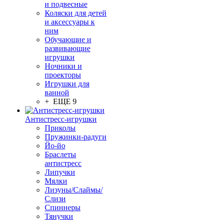
и подвесные
Коляски для детей
и аксессуары к
ним
Обучающие и
развивающие
игрушки
Ночники и
проекторы
Игрушки для
ванной
+ ЕЩЕ 9
Антистресс-игрушки
Приколы
Пружинки-радуги
Йо-йо
Браслеты
антистресс
Липучки
Мялки
Лизуны/Слаймы/
Слизи
Спиннеры
Тянучки