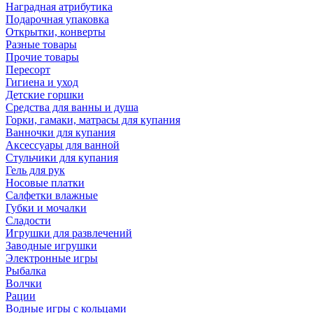
Наградная атрибутика
Подарочная упаковка
Открытки, конверты
Разные товары
Прочие товары
Пересорт
Гигиена и уход
Детские горшки
Средства для ванны и душа
Горки, гамаки, матрасы для купания
Ванночки для купания
Аксессуары для ванной
Стульчики для купания
Гель для рук
Носовые платки
Салфетки влажные
Губки и мочалки
Сладости
Игрушки для развлечений
Заводные игрушки
Электронные игры
Рыбалка
Волчки
Рации
Водные игры с кольцами