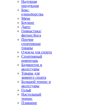
Надувная
продукция
Бокс,
единоборства
Мячи
Боулинг
Дартс
Гимнастика/
фитнес/йога
Прочие
спортивные
товары
Одежда для спорта
Спортивный
инвентарь
Бадминтон и
аксессуары
Товары для
зимнего спорта
Большой теннис и
аксессуары
Гольф
Настольный
теннис
Плавание