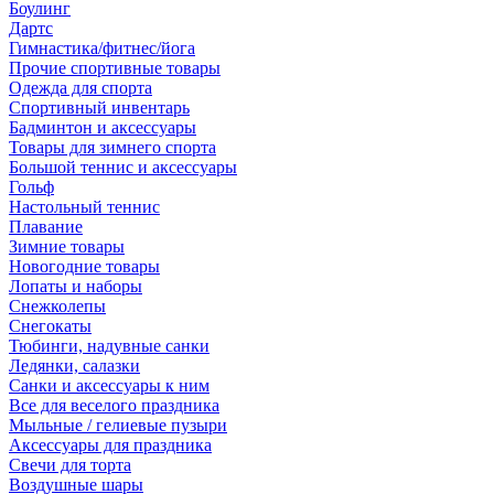
Боулинг
Дартс
Гимнастика/фитнес/йога
Прочие спортивные товары
Одежда для спорта
Спортивный инвентарь
Бадминтон и аксессуары
Товары для зимнего спорта
Большой теннис и аксессуары
Гольф
Настольный теннис
Плавание
Зимние товары
Новогодние товары
Лопаты и наборы
Снежколепы
Снегокаты
Тюбинги, надувные санки
Ледянки, салазки
Санки и аксессуары к ним
Все для веселого праздника
Мыльные / гелиевые пузыри
Аксессуары для праздника
Свечи для торта
Воздушные шары