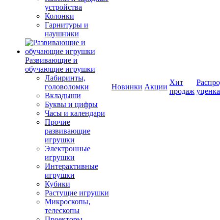
устройства
Колонки
Гарнитуры и
наушники
Развивающие и
обучающие игрушки
Лабиринты,
Хит
Распро
головоломки
Новинки
Акции
продаж
уценка
Вкладыши
Буквы и цифры
Часы и календари
Прочие
развивающие
игрушки
Электронные
игрушки
Интерактивные
игрушки
Кубики
Растущие игрушки
Микроскопы,
телескопы
Проекторы