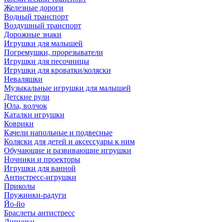
Железные дороги
Водный транспорт
Воздушный транспорт
Дорожные знаки
Игрушки для малышей
Погремушки, прорезыватели
Игрушки для песочницы
Игрушки для кроватки/коляски
Неваляшки
Музыкальные игрушки для малышей
Детские рули
Юла, волчок
Каталки игрушки
Коврики
Качели напольные и подвесные
Коляски для детей и аксессуары к ним
Обучающие и развивающие игрушки
Ночники и проекторы
Игрушки для ванной
Антистресс-игрушки
Приколы
Пружинки-радуги
Йо-йо
Браслеты антистресс
Липучки