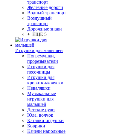
транспорт
Железные дороги
Водный транспорт
Воздушный
транспорт
Дорожные знаки
+ ЕЩЕ 5
Игрушки для малышей
Погремушки,
прорезыватели
Игрушки для
песочницы
Игрушки для
кроватки/коляски
Неваляшки
Музыкальные
игрушки для
малышей
Детские рули
Юла, волчок
Каталки игрушки
Коврики
Качели напольные