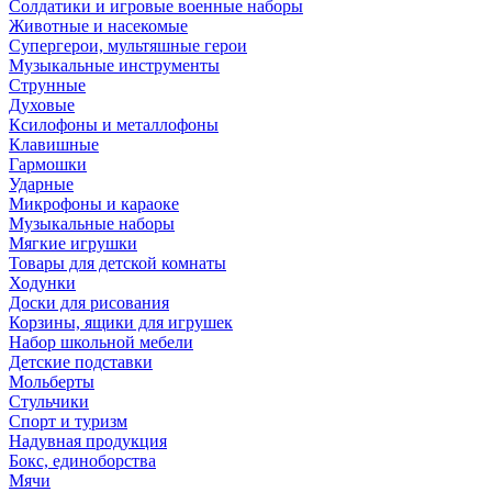
Солдатики и игровые военные наборы
Животные и насекомые
Супергерои, мультяшные герои
Музыкальные инструменты
Струнные
Духовые
Ксилофоны и металлофоны
Клавишные
Гармошки
Ударные
Микрофоны и караоке
Музыкальные наборы
Мягкие игрушки
Товары для детской комнаты
Ходунки
Доски для рисования
Корзины, ящики для игрушек
Набор школьной мебели
Детские подставки
Мольберты
Стульчики
Спорт и туризм
Надувная продукция
Бокс, единоборства
Мячи