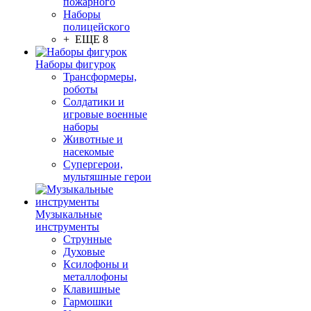
пожарного
Наборы
полицейского
+ ЕЩЕ 8
Наборы фигурок
Трансформеры,
роботы
Солдатики и
игровые военные
наборы
Животные и
насекомые
Супергерои,
мультяшные герои
Музыкальные
инструменты
Струнные
Духовые
Ксилофоны и
металлофоны
Клавишные
Гармошки