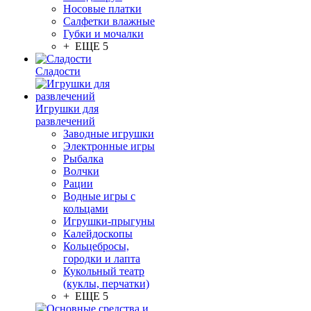
Носовые платки
Салфетки влажные
Губки и мочалки
+ ЕЩЕ 5
Сладости
Игрушки для
развлечений
Заводные игрушки
Электронные игры
Рыбалка
Волчки
Рации
Водные игры с
кольцами
Игрушки-прыгуны
Калейдоскопы
Кольцебросы,
городки и лапта
Кукольный театр
(куклы, перчатки)
+ ЕЩЕ 5