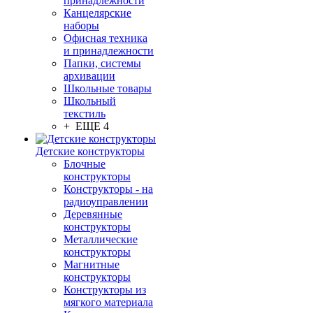
принадлежности
Канцелярские
наборы
Офисная техника
и принадлежности
Папки, системы
архивации
Школьные товары
Школьный
текстиль
+ ЕЩЕ 4
Детские конструкторы
Блочные
конструкторы
Конструкторы - на
радиоуправлении
Деревянные
конструкторы
Металлические
конструкторы
Магнитные
конструкторы
Конструкторы из
мягкого материала