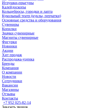
Игрушки-прыгуны
Калейдоскопы
Кольцебросы, городки и лапта
Кукольный театр (куклы, перчатки)
Основные средства и оборудования
Сувениры
Копилки
Значки сувенирные
Магниты сувенирные
Фигурки
Новинки
Акции
Хит продаж
Распродажа-уценка
Бренды
Компания
О компании
Новости
Сотрудники
Вакансии
Магазины
Отзывы
Контакты
+7 952 025-82-14
Заказать звонок