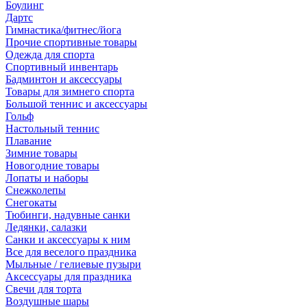
Боулинг
Дартс
Гимнастика/фитнес/йога
Прочие спортивные товары
Одежда для спорта
Спортивный инвентарь
Бадминтон и аксессуары
Товары для зимнего спорта
Большой теннис и аксессуары
Гольф
Настольный теннис
Плавание
Зимние товары
Новогодние товары
Лопаты и наборы
Снежколепы
Снегокаты
Тюбинги, надувные санки
Ледянки, салазки
Санки и аксессуары к ним
Все для веселого праздника
Мыльные / гелиевые пузыри
Аксессуары для праздника
Свечи для торта
Воздушные шары