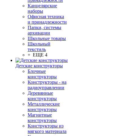
принадлежности
Канцелярские
наборы
Офисная техника
и принадлежности
Папки, системы
архивации
Школьные товары
Школьный
текстиль
+ ЕЩЕ 4
Детские конструкторы
Блочные
конструкторы
Конструкторы - на
радиоуправлении
Деревянные
конструкторы
Металлические
конструкторы
Магнитные
конструкторы
Конструкторы из
мягкого материала