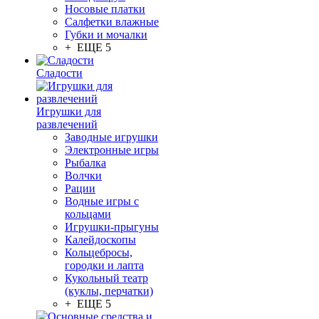
Носовые платки
Салфетки влажные
Губки и мочалки
+ ЕЩЕ 5
Сладости
Игрушки для
развлечений
Заводные игрушки
Электронные игры
Рыбалка
Волчки
Рации
Водные игры с
кольцами
Игрушки-прыгуны
Калейдоскопы
Кольцебросы,
городки и лапта
Кукольный театр
(куклы, перчатки)
+ ЕЩЕ 5