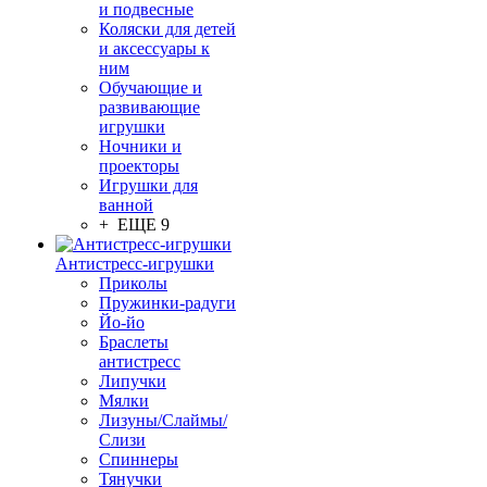
и подвесные
Коляски для детей
и аксессуары к
ним
Обучающие и
развивающие
игрушки
Ночники и
проекторы
Игрушки для
ванной
+ ЕЩЕ 9
Антистресс-игрушки
Приколы
Пружинки-радуги
Йо-йо
Браслеты
антистресс
Липучки
Мялки
Лизуны/Слаймы/
Слизи
Спиннеры
Тянучки