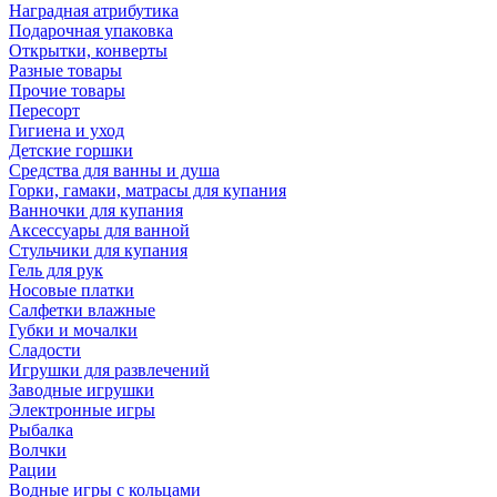
Наградная атрибутика
Подарочная упаковка
Открытки, конверты
Разные товары
Прочие товары
Пересорт
Гигиена и уход
Детские горшки
Средства для ванны и душа
Горки, гамаки, матрасы для купания
Ванночки для купания
Аксессуары для ванной
Стульчики для купания
Гель для рук
Носовые платки
Салфетки влажные
Губки и мочалки
Сладости
Игрушки для развлечений
Заводные игрушки
Электронные игры
Рыбалка
Волчки
Рации
Водные игры с кольцами