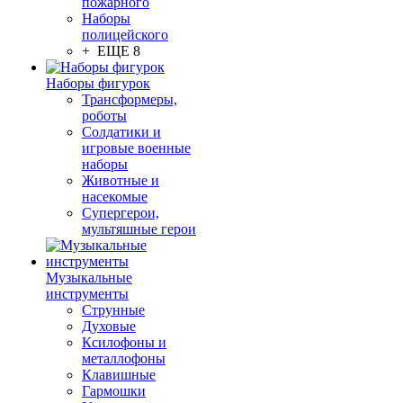
пожарного
Наборы
полицейского
+ ЕЩЕ 8
Наборы фигурок
Трансформеры,
роботы
Солдатики и
игровые военные
наборы
Животные и
насекомые
Супергерои,
мультяшные герои
Музыкальные
инструменты
Струнные
Духовые
Ксилофоны и
металлофоны
Клавишные
Гармошки