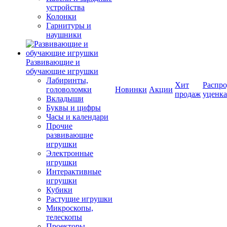
устройства
Колонки
Гарнитуры и
наушники
Развивающие и
обучающие игрушки
Лабиринты,
Хит
Распро
головоломки
Новинки
Акции
продаж
уценка
Вкладыши
Буквы и цифры
Часы и календари
Прочие
развивающие
игрушки
Электронные
игрушки
Интерактивные
игрушки
Кубики
Растущие игрушки
Микроскопы,
телескопы
Проекторы