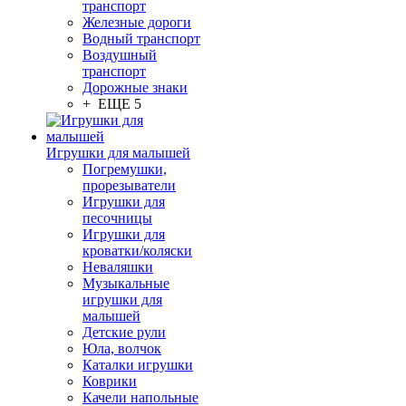
транспорт
Железные дороги
Водный транспорт
Воздушный
транспорт
Дорожные знаки
+ ЕЩЕ 5
Игрушки для малышей
Погремушки,
прорезыватели
Игрушки для
песочницы
Игрушки для
кроватки/коляски
Неваляшки
Музыкальные
игрушки для
малышей
Детские рули
Юла, волчок
Каталки игрушки
Коврики
Качели напольные