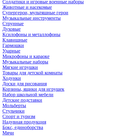
Солдатики и игровые военные наборы
Животные и насекомые
Супергерои, мультяшные герои
Музыкальные инструменты
Струнные
Духовые
Ксилофоны и металлофоны
Клавишные
Гармошки
Ударные
Микрофоны и караоке
Музыкальные наборы
Мягкие игрушки
Товары для детской комнаты
Ходунки
Доски для рисования
Корзины, ящики для игрушек
Набор школьной мебели
Детские подставки
Мольберты
Стульчики
Спорт и туризм
Надувная продукция
Бокс, единоборства
Мячи