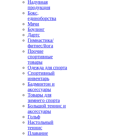
Надувная
продукция
Бокс,
единоборства
Мячи
Боулинг
Дартс
Гимнастика/
фитнес/йога
Прочие
спортивные
товары
Одежда для спорта
Спортивный
инвентарь
Бадминтон и
аксессуары
Товары для
зимнего спорта
Большой теннис и
аксессуары
Гольф
Настольный
теннис
Плавание