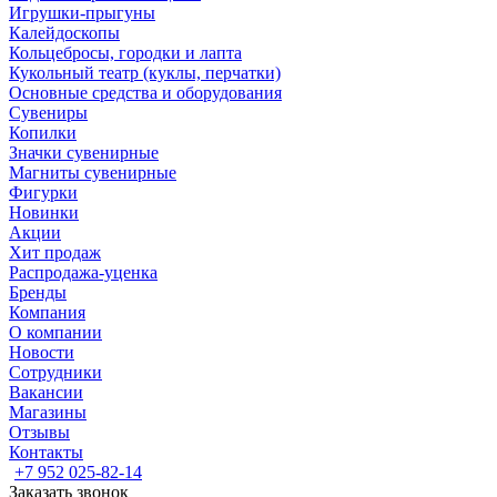
Игрушки-прыгуны
Калейдоскопы
Кольцебросы, городки и лапта
Кукольный театр (куклы, перчатки)
Основные средства и оборудования
Сувениры
Копилки
Значки сувенирные
Магниты сувенирные
Фигурки
Новинки
Акции
Хит продаж
Распродажа-уценка
Бренды
Компания
О компании
Новости
Сотрудники
Вакансии
Магазины
Отзывы
Контакты
+7 952 025-82-14
Заказать звонок