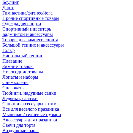
Боулинг
Дартс
Гимнастика/фитнес/йога
Прочие спортивные товары
Одежда для спорта
Спортивный инвентарь
Бадминтон и аксессуары
Товары для зимнего спорта
Большой теннис и аксессуары
Гольф
Настольный теннис
Плавание
Зимние товары
Новогодние товары
Лопаты и наборы
Снежколепы
Снегокаты
Тюбинги, надувные санки
Ледянки, салазки
Санки и аксессуары к ним
Все для веселого праздника
Мыльные / гелиевые пузыри
Аксессуары для праздника
Свечи для торта
Воздушные шары