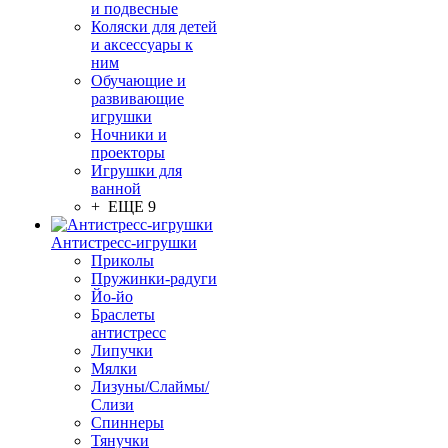
и подвесные
Коляски для детей
и аксессуары к
ним
Обучающие и
развивающие
игрушки
Ночники и
проекторы
Игрушки для
ванной
+ ЕЩЕ 9
Антистресс-игрушки
Приколы
Пружинки-радуги
Йо-йо
Браслеты
антистресс
Липучки
Мялки
Лизуны/Слаймы/
Слизи
Спиннеры
Тянучки