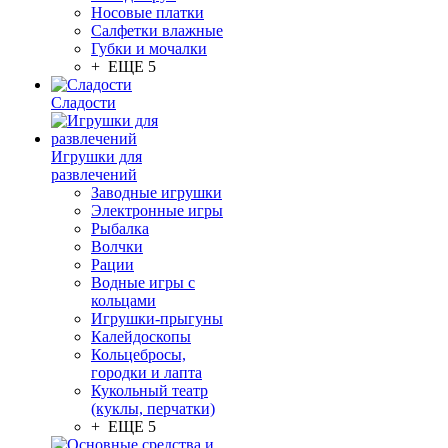
Носовые платки
Салфетки влажные
Губки и мочалки
+ ЕЩЕ 5
Сладости
Игрушки для
развлечений
Заводные игрушки
Электронные игры
Рыбалка
Волчки
Рации
Водные игры с
кольцами
Игрушки-прыгуны
Калейдоскопы
Кольцебросы,
городки и лапта
Кукольный театр
(куклы, перчатки)
+ ЕЩЕ 5