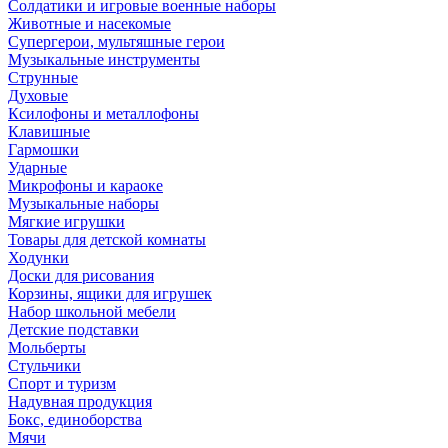
Солдатики и игровые военные наборы
Животные и насекомые
Супергерои, мультяшные герои
Музыкальные инструменты
Струнные
Духовые
Ксилофоны и металлофоны
Клавишные
Гармошки
Ударные
Микрофоны и караоке
Музыкальные наборы
Мягкие игрушки
Товары для детской комнаты
Ходунки
Доски для рисования
Корзины, ящики для игрушек
Набор школьной мебели
Детские подставки
Мольберты
Стульчики
Спорт и туризм
Надувная продукция
Бокс, единоборства
Мячи