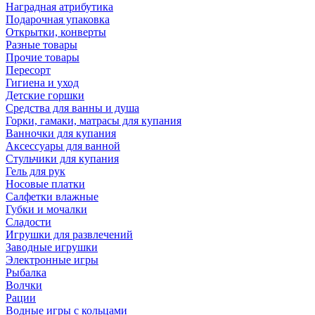
Наградная атрибутика
Подарочная упаковка
Открытки, конверты
Разные товары
Прочие товары
Пересорт
Гигиена и уход
Детские горшки
Средства для ванны и душа
Горки, гамаки, матрасы для купания
Ванночки для купания
Аксессуары для ванной
Стульчики для купания
Гель для рук
Носовые платки
Салфетки влажные
Губки и мочалки
Сладости
Игрушки для развлечений
Заводные игрушки
Электронные игры
Рыбалка
Волчки
Рации
Водные игры с кольцами