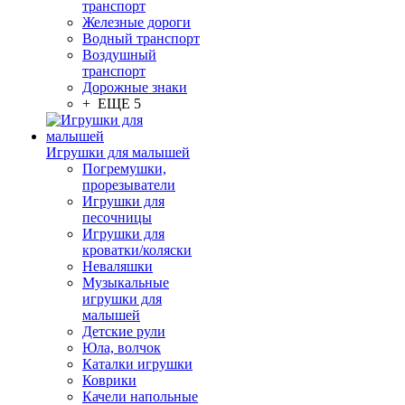
транспорт
Железные дороги
Водный транспорт
Воздушный
транспорт
Дорожные знаки
+ ЕЩЕ 5
Игрушки для малышей
Погремушки,
прорезыватели
Игрушки для
песочницы
Игрушки для
кроватки/коляски
Неваляшки
Музыкальные
игрушки для
малышей
Детские рули
Юла, волчок
Каталки игрушки
Коврики
Качели напольные