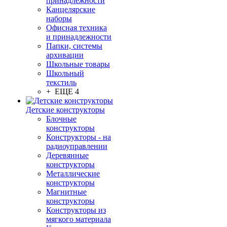
принадлежности
Канцелярские
наборы
Офисная техника
и принадлежности
Папки, системы
архивации
Школьные товары
Школьный
текстиль
+ ЕЩЕ 4
Детские конструкторы
Блочные
конструкторы
Конструкторы - на
радиоуправлении
Деревянные
конструкторы
Металлические
конструкторы
Магнитные
конструкторы
Конструкторы из
мягкого материала