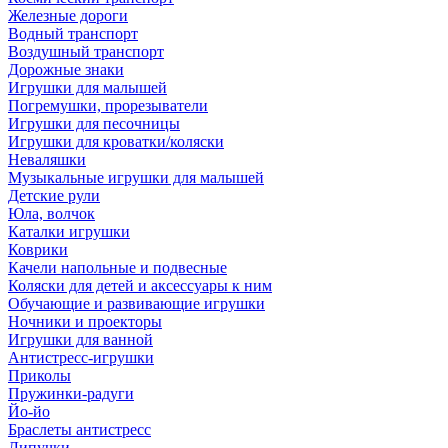
Железные дороги
Водный транспорт
Воздушный транспорт
Дорожные знаки
Игрушки для малышей
Погремушки, прорезыватели
Игрушки для песочницы
Игрушки для кроватки/коляски
Неваляшки
Музыкальные игрушки для малышей
Детские рули
Юла, волчок
Каталки игрушки
Коврики
Качели напольные и подвесные
Коляски для детей и аксессуары к ним
Обучающие и развивающие игрушки
Ночники и проекторы
Игрушки для ванной
Антистресс-игрушки
Приколы
Пружинки-радуги
Йо-йо
Браслеты антистресс
Липучки