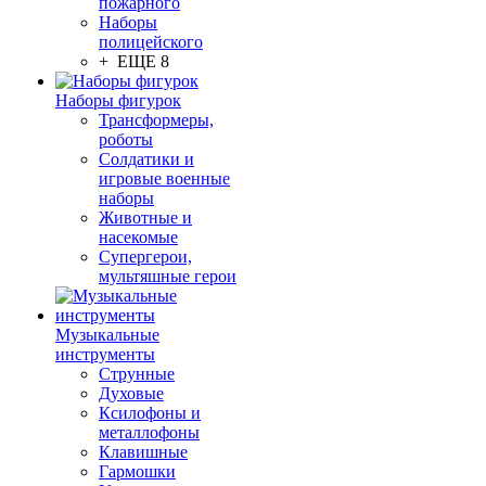
пожарного
Наборы
полицейского
+ ЕЩЕ 8
Наборы фигурок
Трансформеры,
роботы
Солдатики и
игровые военные
наборы
Животные и
насекомые
Супергерои,
мультяшные герои
Музыкальные
инструменты
Струнные
Духовые
Ксилофоны и
металлофоны
Клавишные
Гармошки