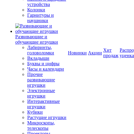
устройства
Колонки
Гарнитуры и
наушники
Развивающие и
обучающие игрушки
Лабиринты,
Хит
Распро
головоломки
Новинки
Акции
продаж
уценка
Вкладыши
Буквы и цифры
Часы и календари
Прочие
развивающие
игрушки
Электронные
игрушки
Интерактивные
игрушки
Кубики
Растущие игрушки
Микроскопы,
телескопы
Проекторы