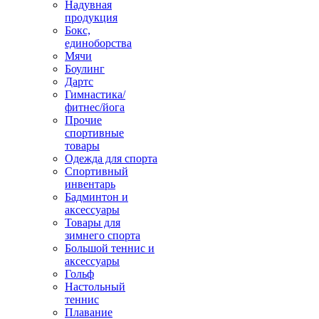
Надувная
продукция
Бокс,
единоборства
Мячи
Боулинг
Дартс
Гимнастика/
фитнес/йога
Прочие
спортивные
товары
Одежда для спорта
Спортивный
инвентарь
Бадминтон и
аксессуары
Товары для
зимнего спорта
Большой теннис и
аксессуары
Гольф
Настольный
теннис
Плавание