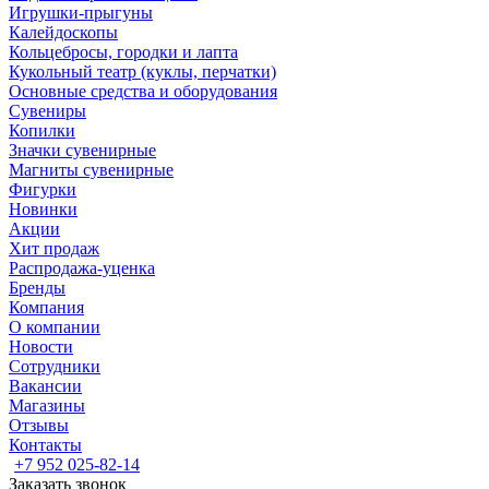
Игрушки-прыгуны
Калейдоскопы
Кольцебросы, городки и лапта
Кукольный театр (куклы, перчатки)
Основные средства и оборудования
Сувениры
Копилки
Значки сувенирные
Магниты сувенирные
Фигурки
Новинки
Акции
Хит продаж
Распродажа-уценка
Бренды
Компания
О компании
Новости
Сотрудники
Вакансии
Магазины
Отзывы
Контакты
+7 952 025-82-14
Заказать звонок