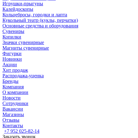
Игрушки-прыгуны
Калейдоскопы
Кольцебросы, городки и лапта
Кукольный театр (куклы, перчатки)
Основные средства и оборудования
Сувениры
Копилки
Значки сувенирные
Магниты сувенирные
Фигурки
Новинки
Акции
Хит продаж
Распродажа-уценка
Бренды
Компания
О компании
Новости
Сотрудники
Вакансии
Магазины
Отзывы
Контакты
+7 952 025-82-14
Заказать звонок