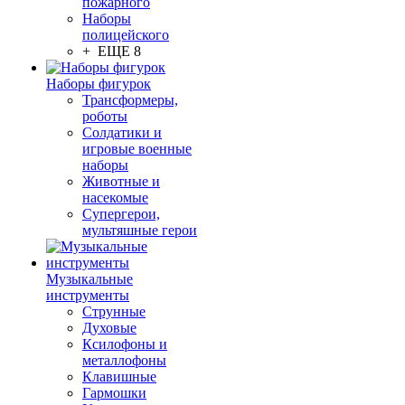
пожарного
Наборы
полицейского
+ ЕЩЕ 8
Наборы фигурок
Трансформеры,
роботы
Солдатики и
игровые военные
наборы
Животные и
насекомые
Супергерои,
мультяшные герои
Музыкальные
инструменты
Струнные
Духовые
Ксилофоны и
металлофоны
Клавишные
Гармошки