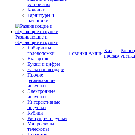
устройства
Колонки
Гарнитуры и
наушники
Развивающие и
обучающие игрушки
Лабиринты,
Хит
Распро
головоломки
Новинки
Акции
продаж
уценка
Вкладыши
Буквы и цифры
Часы и календари
Прочие
развивающие
игрушки
Электронные
игрушки
Интерактивные
игрушки
Кубики
Растущие игрушки
Микроскопы,
телескопы
Проекторы