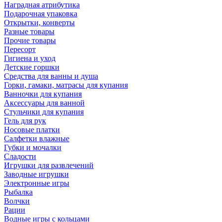
Наградная атрибутика
Подарочная упаковка
Открытки, конверты
Разные товары
Прочие товары
Пересорт
Гигиена и уход
Детские горшки
Средства для ванны и душа
Горки, гамаки, матрасы для купания
Ванночки для купания
Аксессуары для ванной
Стульчики для купания
Гель для рук
Носовые платки
Салфетки влажные
Губки и мочалки
Сладости
Игрушки для развлечений
Заводные игрушки
Электронные игры
Рыбалка
Волчки
Рации
Водные игры с кольцами