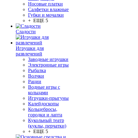
Носовые платки
Салфетки влажные
Губки и мочалки
+ ЕЩЕ 5
Сладости
Игрушки для
развлечений
Заводные игрушки
Электронные игры
Рыбалка
Волчки
Рации
Водные игры с
кольцами
Игрушки-прыгуны
Калейдоскопы
Кольцебросы,
городки и лапта
Кукольный театр
(куклы, перчатки)
+ ЕЩЕ 5