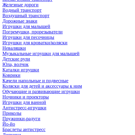
Железные дороги
Водный транспорт
Воздушный транспорт
Дорожные знаки
Игрушки для малышей
Погремушки, прорезыватели
Игрушки для песочницы
Игрушки для кроватки/коляски
Неваляшки
Музыкальные игрушки для малышей
Детские рули
Юла, волчок
Каталки игрушки
Коврики
Качели напольные и подвесные
Коляски для детей и аксессуары к ним
Обучающие и развивающие игрушки
Ночники и проекторы
Игрушки для ванной
Антистресс-игрушки
Приколы
Пружинки-радуги
Йо-йо
Браслеты антистресс
Липучки