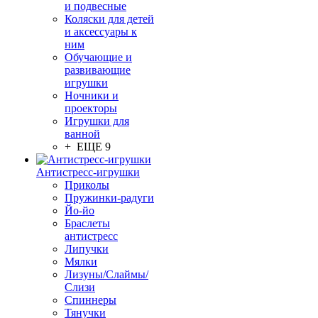
и подвесные
Коляски для детей
и аксессуары к
ним
Обучающие и
развивающие
игрушки
Ночники и
проекторы
Игрушки для
ванной
+ ЕЩЕ 9
Антистресс-игрушки
Приколы
Пружинки-радуги
Йо-йо
Браслеты
антистресс
Липучки
Мялки
Лизуны/Слаймы/
Слизи
Спиннеры
Тянучки