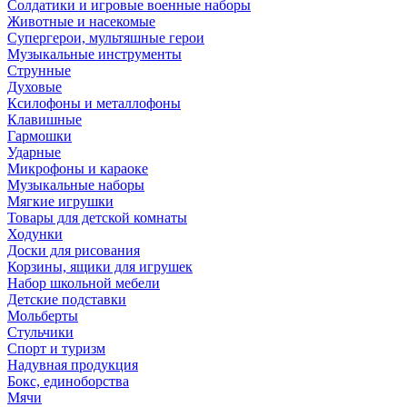
Солдатики и игровые военные наборы
Животные и насекомые
Супергерои, мультяшные герои
Музыкальные инструменты
Струнные
Духовые
Ксилофоны и металлофоны
Клавишные
Гармошки
Ударные
Микрофоны и караоке
Музыкальные наборы
Мягкие игрушки
Товары для детской комнаты
Ходунки
Доски для рисования
Корзины, ящики для игрушек
Набор школьной мебели
Детские подставки
Мольберты
Стульчики
Спорт и туризм
Надувная продукция
Бокс, единоборства
Мячи