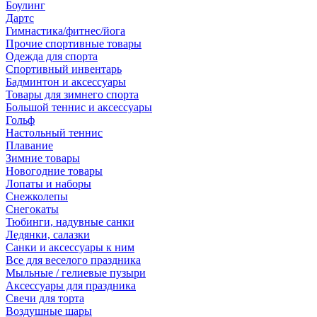
Боулинг
Дартс
Гимнастика/фитнес/йога
Прочие спортивные товары
Одежда для спорта
Спортивный инвентарь
Бадминтон и аксессуары
Товары для зимнего спорта
Большой теннис и аксессуары
Гольф
Настольный теннис
Плавание
Зимние товары
Новогодние товары
Лопаты и наборы
Снежколепы
Снегокаты
Тюбинги, надувные санки
Ледянки, салазки
Санки и аксессуары к ним
Все для веселого праздника
Мыльные / гелиевые пузыри
Аксессуары для праздника
Свечи для торта
Воздушные шары