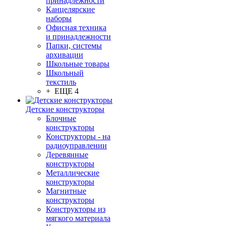
принадлежности
Канцелярские
наборы
Офисная техника
и принадлежности
Папки, системы
архивации
Школьные товары
Школьный
текстиль
+ ЕЩЕ 4
Детские конструкторы
Блочные
конструкторы
Конструкторы - на
радиоуправлении
Деревянные
конструкторы
Металлические
конструкторы
Магнитные
конструкторы
Конструкторы из
мягкого материала