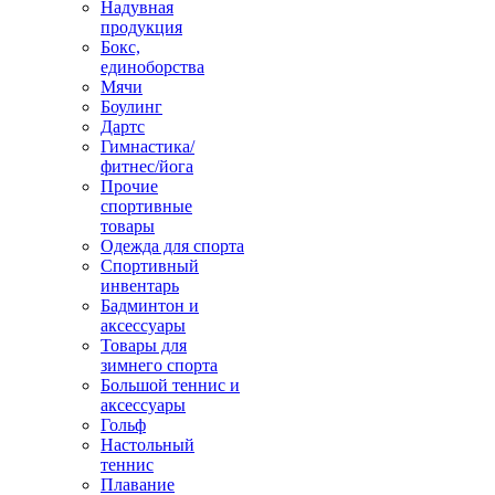
Надувная
продукция
Бокс,
единоборства
Мячи
Боулинг
Дартс
Гимнастика/
фитнес/йога
Прочие
спортивные
товары
Одежда для спорта
Спортивный
инвентарь
Бадминтон и
аксессуары
Товары для
зимнего спорта
Большой теннис и
аксессуары
Гольф
Настольный
теннис
Плавание