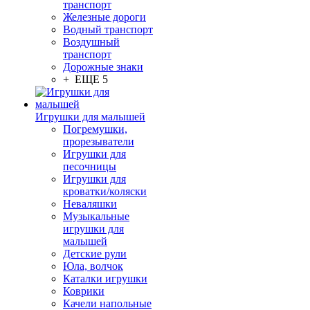
транспорт
Железные дороги
Водный транспорт
Воздушный
транспорт
Дорожные знаки
+ ЕЩЕ 5
Игрушки для малышей
Погремушки,
прорезыватели
Игрушки для
песочницы
Игрушки для
кроватки/коляски
Неваляшки
Музыкальные
игрушки для
малышей
Детские рули
Юла, волчок
Каталки игрушки
Коврики
Качели напольные