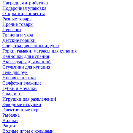
Наградная атрибутика
Подарочная упаковка
Открытки, конверты
Разные товары
Прочие товары
Пересорт
Гигиена и уход
Детские горшки
Средства для ванны и душа
Горки, гамаки, матрасы для купания
Ванночки для купания
Аксессуары для ванной
Стульчики для купания
Гель для рук
Носовые платки
Салфетки влажные
Губки и мочалки
Сладости
Игрушки для развлечений
Заводные игрушки
Электронные игры
Рыбалка
Волчки
Рации
Водные игры с кольцами