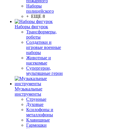
пожарного
Наборы
полицейского
+ ЕЩЕ 8
Наборы фигурок
Трансформеры,
роботы
Солдатики и
игровые военные
наборы
Животные и
насекомые
Супергерои,
мультяшные герои
Музыкальные
инструменты
Струнные
Духовые
Ксилофоны и
металлофоны
Клавишные
Гармошки