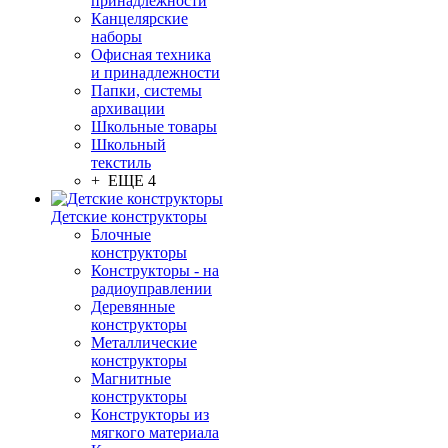
принадлежности
Канцелярские
наборы
Офисная техника
и принадлежности
Папки, системы
архивации
Школьные товары
Школьный
текстиль
+ ЕЩЕ 4
Детские конструкторы
Блочные
конструкторы
Конструкторы - на
радиоуправлении
Деревянные
конструкторы
Металлические
конструкторы
Магнитные
конструкторы
Конструкторы из
мягкого материала