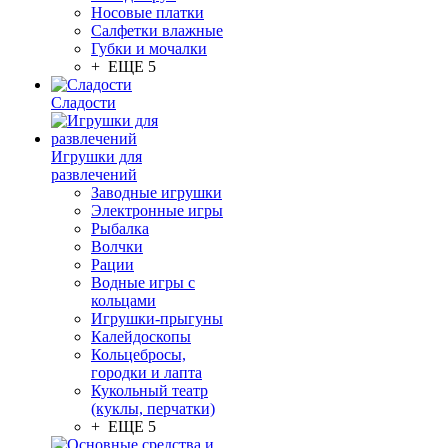
Носовые платки
Салфетки влажные
Губки и мочалки
+ ЕЩЕ 5
Сладости
Игрушки для
развлечений
Заводные игрушки
Электронные игры
Рыбалка
Волчки
Рации
Водные игры с
кольцами
Игрушки-прыгуны
Калейдоскопы
Кольцебросы,
городки и лапта
Кукольный театр
(куклы, перчатки)
+ ЕЩЕ 5