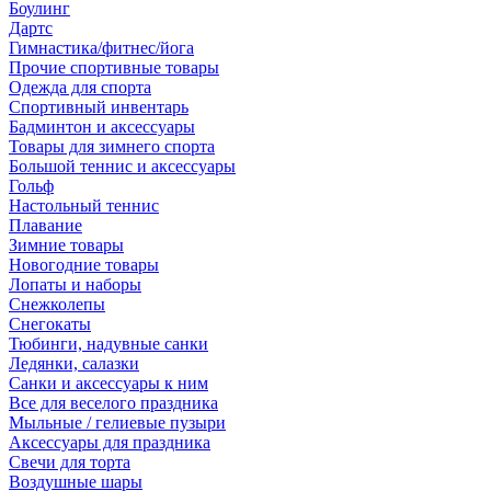
Боулинг
Дартс
Гимнастика/фитнес/йога
Прочие спортивные товары
Одежда для спорта
Спортивный инвентарь
Бадминтон и аксессуары
Товары для зимнего спорта
Большой теннис и аксессуары
Гольф
Настольный теннис
Плавание
Зимние товары
Новогодние товары
Лопаты и наборы
Снежколепы
Снегокаты
Тюбинги, надувные санки
Ледянки, салазки
Санки и аксессуары к ним
Все для веселого праздника
Мыльные / гелиевые пузыри
Аксессуары для праздника
Свечи для торта
Воздушные шары