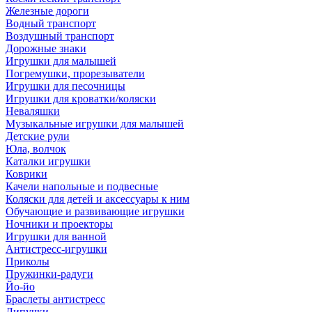
Железные дороги
Водный транспорт
Воздушный транспорт
Дорожные знаки
Игрушки для малышей
Погремушки, прорезыватели
Игрушки для песочницы
Игрушки для кроватки/коляски
Неваляшки
Музыкальные игрушки для малышей
Детские рули
Юла, волчок
Каталки игрушки
Коврики
Качели напольные и подвесные
Коляски для детей и аксессуары к ним
Обучающие и развивающие игрушки
Ночники и проекторы
Игрушки для ванной
Антистресс-игрушки
Приколы
Пружинки-радуги
Йо-йо
Браслеты антистресс
Липучки