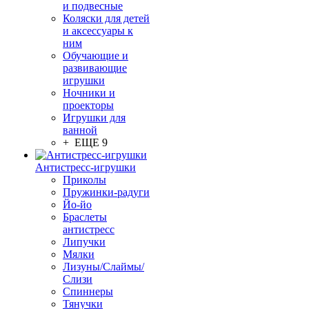
и подвесные
Коляски для детей
и аксессуары к
ним
Обучающие и
развивающие
игрушки
Ночники и
проекторы
Игрушки для
ванной
+ ЕЩЕ 9
Антистресс-игрушки
Приколы
Пружинки-радуги
Йо-йо
Браслеты
антистресс
Липучки
Мялки
Лизуны/Слаймы/
Слизи
Спиннеры
Тянучки