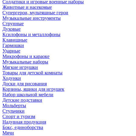
Солдатики и игровые военные наборы
Животные и насекомые
Супергерои, мультяшные герои
Музыкальные инструменты
Струнные
Духовые
Ксилофоны и металлофоны
Клавишные
Гармошки
Ударные
Микрофоны и караоке
Музыкальные наборы
Мягкие игрушки
Товары для детской комнаты
Ходунки
Доски для рисования
Корзины, ящики для игрушек
Набор школьной мебели
Детские подставки
Мольберты
Стульчики
Спорт и туризм
Надувная продукция
Бокс, единоборства
Мячи