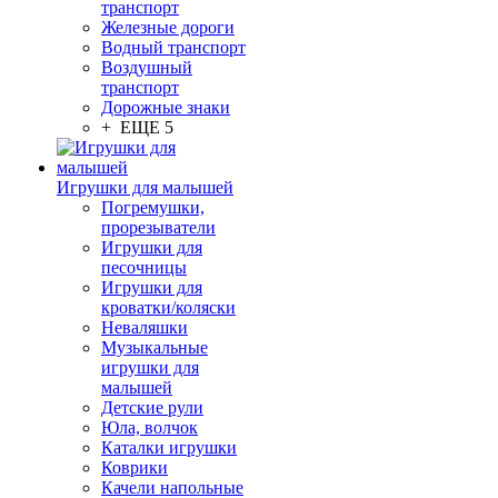
транспорт
Железные дороги
Водный транспорт
Воздушный
транспорт
Дорожные знаки
+ ЕЩЕ 5
Игрушки для малышей
Погремушки,
прорезыватели
Игрушки для
песочницы
Игрушки для
кроватки/коляски
Неваляшки
Музыкальные
игрушки для
малышей
Детские рули
Юла, волчок
Каталки игрушки
Коврики
Качели напольные