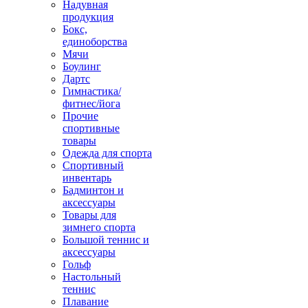
Надувная
продукция
Бокс,
единоборства
Мячи
Боулинг
Дартс
Гимнастика/
фитнес/йога
Прочие
спортивные
товары
Одежда для спорта
Спортивный
инвентарь
Бадминтон и
аксессуары
Товары для
зимнего спорта
Большой теннис и
аксессуары
Гольф
Настольный
теннис
Плавание