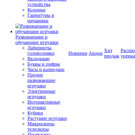
устройства
Колонки
Гарнитуры и
наушники
Развивающие и
обучающие игрушки
Лабиринты,
Хит
Распро
головоломки
Новинки
Акции
продаж
уценка
Вкладыши
Буквы и цифры
Часы и календари
Прочие
развивающие
игрушки
Электронные
игрушки
Интерактивные
игрушки
Кубики
Растущие игрушки
Микроскопы,
телескопы
Проекторы