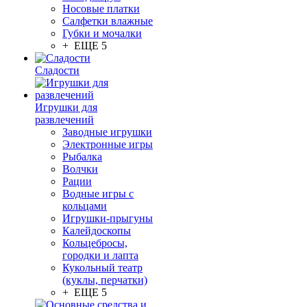
Носовые платки
Салфетки влажные
Губки и мочалки
+ ЕЩЕ 5
Сладости
Игрушки для
развлечений
Заводные игрушки
Электронные игры
Рыбалка
Волчки
Рации
Водные игры с
кольцами
Игрушки-прыгуны
Калейдоскопы
Кольцебросы,
городки и лапта
Кукольный театр
(куклы, перчатки)
+ ЕЩЕ 5