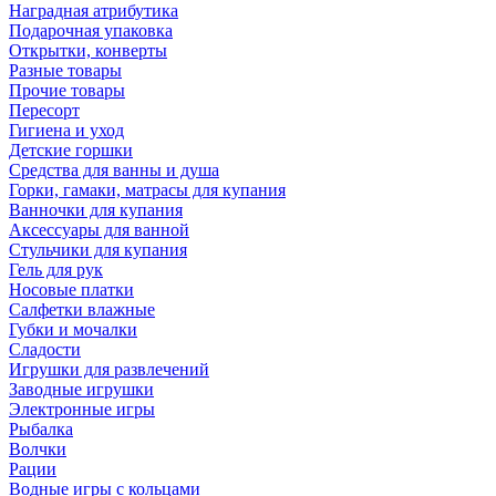
Наградная атрибутика
Подарочная упаковка
Открытки, конверты
Разные товары
Прочие товары
Пересорт
Гигиена и уход
Детские горшки
Средства для ванны и душа
Горки, гамаки, матрасы для купания
Ванночки для купания
Аксессуары для ванной
Стульчики для купания
Гель для рук
Носовые платки
Салфетки влажные
Губки и мочалки
Сладости
Игрушки для развлечений
Заводные игрушки
Электронные игры
Рыбалка
Волчки
Рации
Водные игры с кольцами