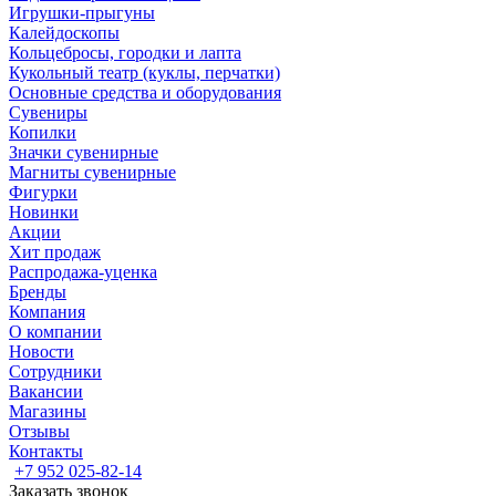
Игрушки-прыгуны
Калейдоскопы
Кольцебросы, городки и лапта
Кукольный театр (куклы, перчатки)
Основные средства и оборудования
Сувениры
Копилки
Значки сувенирные
Магниты сувенирные
Фигурки
Новинки
Акции
Хит продаж
Распродажа-уценка
Бренды
Компания
О компании
Новости
Сотрудники
Вакансии
Магазины
Отзывы
Контакты
+7 952 025-82-14
Заказать звонок