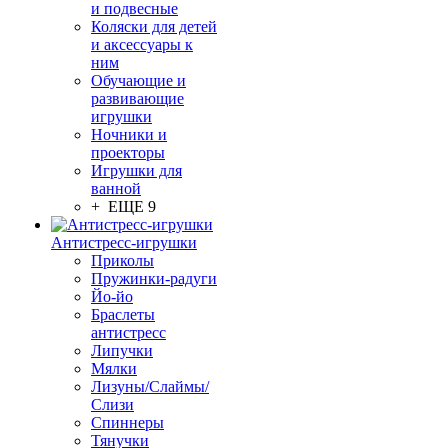
и подвесные
Коляски для детей
и аксессуары к
ним
Обучающие и
развивающие
игрушки
Ночники и
проекторы
Игрушки для
ванной
+ ЕЩЕ 9
Антистресс-игрушки
Приколы
Пружинки-радуги
Йо-йо
Браслеты
антистресс
Липучки
Мялки
Лизуны/Слаймы/
Слизи
Спиннеры
Тянучки