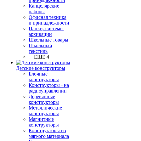
принадлежности
Канцелярские
наборы
Офисная техника
и принадлежности
Папки, системы
архивации
Школьные товары
Школьный
текстиль
+ ЕЩЕ 4
Детские конструкторы
Блочные
конструкторы
Конструкторы - на
радиоуправлении
Деревянные
конструкторы
Металлические
конструкторы
Магнитные
конструкторы
Конструкторы из
мягкого материала