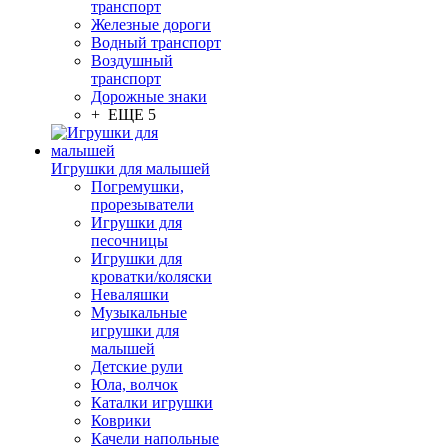
транспорт
Железные дороги
Водный транспорт
Воздушный
транспорт
Дорожные знаки
+ ЕЩЕ 5
Игрушки для малышей
Погремушки,
прорезыватели
Игрушки для
песочницы
Игрушки для
кроватки/коляски
Неваляшки
Музыкальные
игрушки для
малышей
Детские рули
Юла, волчок
Каталки игрушки
Коврики
Качели напольные