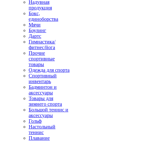
Надувная
продукция
Бокс,
единоборства
Мячи
Боулинг
Дартс
Гимнастика/
фитнес/йога
Прочие
спортивные
товары
Одежда для спорта
Спортивный
инвентарь
Бадминтон и
аксессуары
Товары для
зимнего спорта
Большой теннис и
аксессуары
Гольф
Настольный
теннис
Плавание