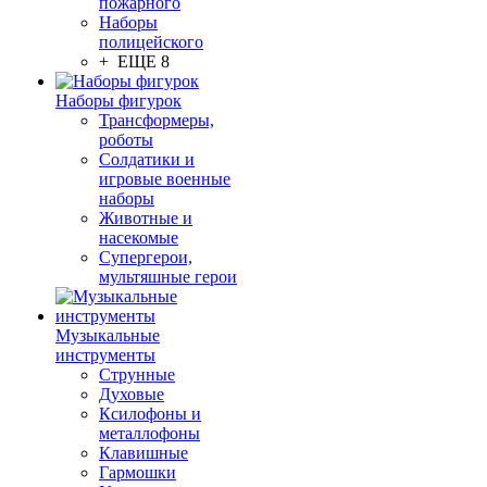
пожарного
Наборы
полицейского
+ ЕЩЕ 8
Наборы фигурок
Трансформеры,
роботы
Солдатики и
игровые военные
наборы
Животные и
насекомые
Супергерои,
мультяшные герои
Музыкальные
инструменты
Струнные
Духовые
Ксилофоны и
металлофоны
Клавишные
Гармошки