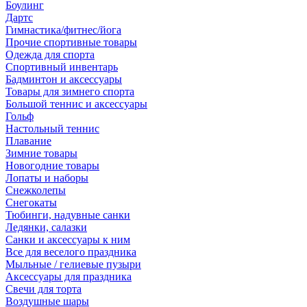
Боулинг
Дартс
Гимнастика/фитнес/йога
Прочие спортивные товары
Одежда для спорта
Спортивный инвентарь
Бадминтон и аксессуары
Товары для зимнего спорта
Большой теннис и аксессуары
Гольф
Настольный теннис
Плавание
Зимние товары
Новогодние товары
Лопаты и наборы
Снежколепы
Снегокаты
Тюбинги, надувные санки
Ледянки, салазки
Санки и аксессуары к ним
Все для веселого праздника
Мыльные / гелиевые пузыри
Аксессуары для праздника
Свечи для торта
Воздушные шары