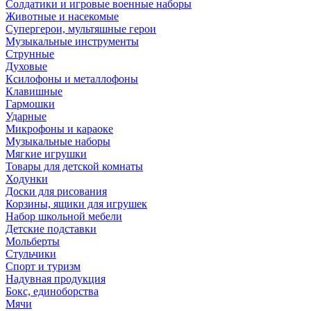
Солдатики и игровые военные наборы
Животные и насекомые
Супергерои, мультяшные герои
Музыкальные инструменты
Струнные
Духовые
Ксилофоны и металлофоны
Клавишные
Гармошки
Ударные
Микрофоны и караоке
Музыкальные наборы
Мягкие игрушки
Товары для детской комнаты
Ходунки
Доски для рисования
Корзины, ящики для игрушек
Набор школьной мебели
Детские подставки
Мольберты
Стульчики
Спорт и туризм
Надувная продукция
Бокс, единоборства
Мячи