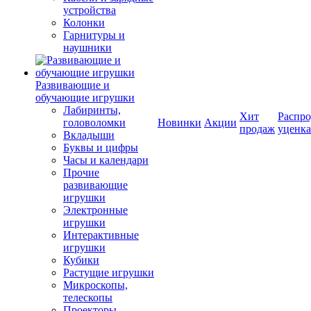
устройства
Колонки
Гарнитуры и
наушники
Развивающие и
обучающие игрушки
Лабиринты,
Хит
Распро
головоломки
Новинки
Акции
продаж
уценка
Вкладыши
Буквы и цифры
Часы и календари
Прочие
развивающие
игрушки
Электронные
игрушки
Интерактивные
игрушки
Кубики
Растущие игрушки
Микроскопы,
телескопы
Проекторы