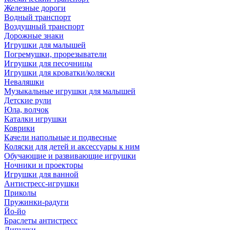
Железные дороги
Водный транспорт
Воздушный транспорт
Дорожные знаки
Игрушки для малышей
Погремушки, прорезыватели
Игрушки для песочницы
Игрушки для кроватки/коляски
Неваляшки
Музыкальные игрушки для малышей
Детские рули
Юла, волчок
Каталки игрушки
Коврики
Качели напольные и подвесные
Коляски для детей и аксессуары к ним
Обучающие и развивающие игрушки
Ночники и проекторы
Игрушки для ванной
Антистресс-игрушки
Приколы
Пружинки-радуги
Йо-йо
Браслеты антистресс
Липучки