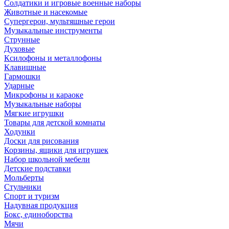
Солдатики и игровые военные наборы
Животные и насекомые
Супергерои, мультяшные герои
Музыкальные инструменты
Струнные
Духовые
Ксилофоны и металлофоны
Клавишные
Гармошки
Ударные
Микрофоны и караоке
Музыкальные наборы
Мягкие игрушки
Товары для детской комнаты
Ходунки
Доски для рисования
Корзины, ящики для игрушек
Набор школьной мебели
Детские подставки
Мольберты
Стульчики
Спорт и туризм
Надувная продукция
Бокс, единоборства
Мячи