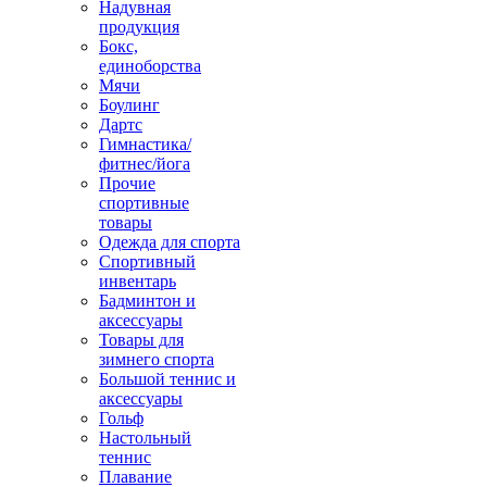
Надувная
продукция
Бокс,
единоборства
Мячи
Боулинг
Дартс
Гимнастика/
фитнес/йога
Прочие
спортивные
товары
Одежда для спорта
Спортивный
инвентарь
Бадминтон и
аксессуары
Товары для
зимнего спорта
Большой теннис и
аксессуары
Гольф
Настольный
теннис
Плавание