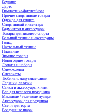
Боулинг
Дартс
Гимнастика/фитнес/йога
Прочие спортивные товары
Одежда для спорта
Спортивный инвентарь
Бадминтон и аксессуары
Товары для зимнего спорта
Большой теннис и аксессуары
Гольф
Настольный теннис
Плавание
Зимние товары
Новогодние товары
Лопаты и наборы
Снежколепы
Снегокаты
Тюбинги, надувные санки
Ледянки, салазки
Санки и аксессуары к ним
Все для веселого праздника
Мыльные / гелиевые пузыри
Аксессуары для праздника
Свечи для торта
Воздушные шары