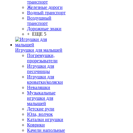
транспорт
Железные дороги
Водный транспорт
Воздушный
транспорт
Дорожные знаки
+ ЕЩЕ 5
Игрушки для малышей
Погремушки,
прорезыватели
Игрушки для
песочницы
Игрушки для
кроватки/коляски
Неваляшки
Музыкальные
игрушки для
малышей
Детские рули
Юла, волчок
Каталки игрушки
Коврики
Качели напольные