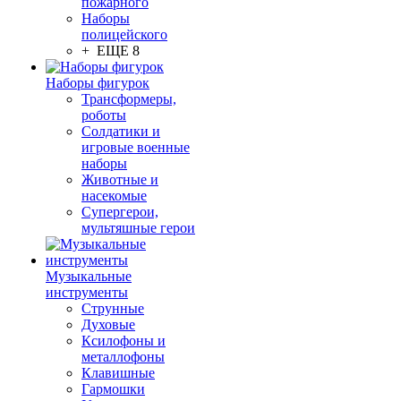
пожарного
Наборы
полицейского
+ ЕЩЕ 8
Наборы фигурок
Трансформеры,
роботы
Солдатики и
игровые военные
наборы
Животные и
насекомые
Супергерои,
мультяшные герои
Музыкальные
инструменты
Струнные
Духовые
Ксилофоны и
металлофоны
Клавишные
Гармошки