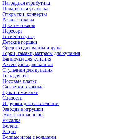
Наградная атрибутика
Подарочная упаковка
Открытки, конверты
Разные товары
Прочие товары
Пересорт
Гигиена и уход
Детские горшки
Средства для ванны и душа
Горки, гамаки, матрасы для купания
Ванночки для купания
Аксессуары для ванной
Стульчики для купания
Гель для рук
Носовые платки
Салфетки влажные
Губки и мочалки
Сладости
Игрушки для развлечений
Заводные игрушки
Электронные игры
Рыбалка
Волчки
Рации
Водные игры с кольцами