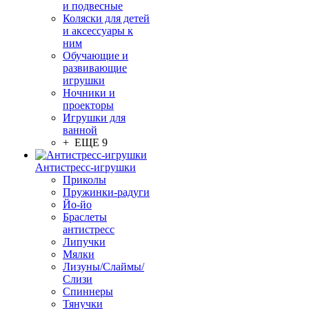
и подвесные
Коляски для детей
и аксессуары к
ним
Обучающие и
развивающие
игрушки
Ночники и
проекторы
Игрушки для
ванной
+ ЕЩЕ 9
Антистресс-игрушки
Приколы
Пружинки-радуги
Йо-йо
Браслеты
антистресс
Липучки
Мялки
Лизуны/Слаймы/
Слизи
Спиннеры
Тянучки