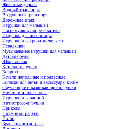
Железные дороги
Водный транспорт
Воздушный транспорт
Дорожные знаки
Игрушки для малышей
Погремушки, прорезыватели
Игрушки для песочницы
Игрушки для кроватки/коляски
Неваляшки
Музыкальные игрушки для малышей
Детские рули
Юла, волчок
Каталки игрушки
Коврики
Качели напольные и подвесные
Коляски для детей и аксессуары к ним
Обучающие и развивающие игрушки
Ночники и проекторы
Игрушки для ванной
Антистресс-игрушки
Приколы
Пружинки-радуги
Йо-йо
Браслеты антистресс
Липучки