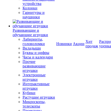
устройства
Колонки
Гарнитуры и
наушники
Развивающие и
обучающие игрушки
Лабиринты,
Хит
Распро
головоломки
Новинки
Акции
продаж
уценка
Вкладыши
Буквы и цифры
Часы и календари
Прочие
развивающие
игрушки
Электронные
игрушки
Интерактивные
игрушки
Кубики
Растущие игрушки
Микроскопы,
телескопы
Проекторы