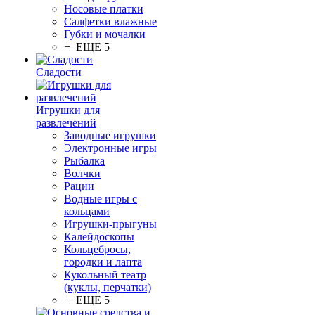
Носовые платки
Салфетки влажные
Губки и мочалки
+ ЕЩЕ 5
Сладости
Игрушки для
развлечений
Заводные игрушки
Электронные игры
Рыбалка
Волчки
Рации
Водные игры с
кольцами
Игрушки-прыгуны
Калейдоскопы
Кольцебросы,
городки и лапта
Кукольный театр
(куклы, перчатки)
+ ЕЩЕ 5