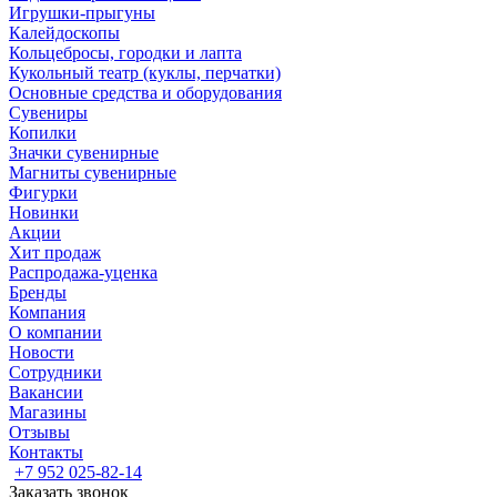
Игрушки-прыгуны
Калейдоскопы
Кольцебросы, городки и лапта
Кукольный театр (куклы, перчатки)
Основные средства и оборудования
Сувениры
Копилки
Значки сувенирные
Магниты сувенирные
Фигурки
Новинки
Акции
Хит продаж
Распродажа-уценка
Бренды
Компания
О компании
Новости
Сотрудники
Вакансии
Магазины
Отзывы
Контакты
+7 952 025-82-14
Заказать звонок