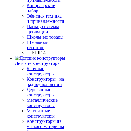
принадлежности
Канцелярские
наборы
Офисная техника
и принадлежности
Папки, системы
архивации
Школьные товары
Школьный
текстиль
+ ЕЩЕ 4
Детские конструкторы
Блочные
конструкторы
Конструкторы - на
радиоуправлении
Деревянные
конструкторы
Металлические
конструкторы
Магнитные
конструкторы
Конструкторы из
мягкого материала