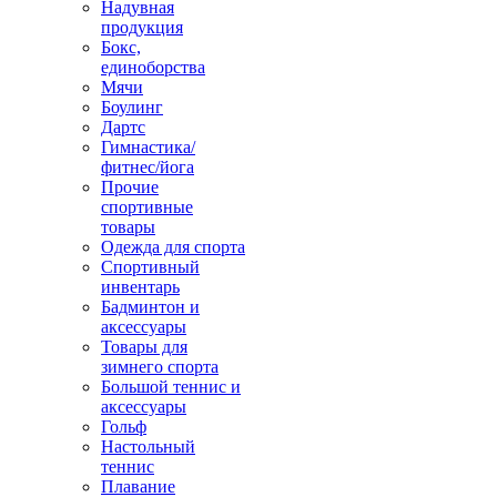
Надувная
продукция
Бокс,
единоборства
Мячи
Боулинг
Дартс
Гимнастика/
фитнес/йога
Прочие
спортивные
товары
Одежда для спорта
Спортивный
инвентарь
Бадминтон и
аксессуары
Товары для
зимнего спорта
Большой теннис и
аксессуары
Гольф
Настольный
теннис
Плавание