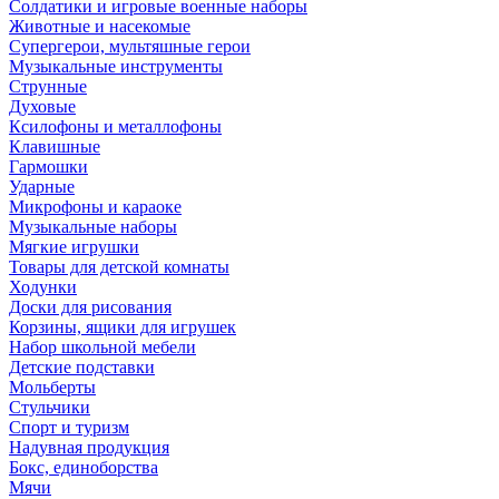
Солдатики и игровые военные наборы
Животные и насекомые
Супергерои, мультяшные герои
Музыкальные инструменты
Струнные
Духовые
Ксилофоны и металлофоны
Клавишные
Гармошки
Ударные
Микрофоны и караоке
Музыкальные наборы
Мягкие игрушки
Товары для детской комнаты
Ходунки
Доски для рисования
Корзины, ящики для игрушек
Набор школьной мебели
Детские подставки
Мольберты
Стульчики
Спорт и туризм
Надувная продукция
Бокс, единоборства
Мячи