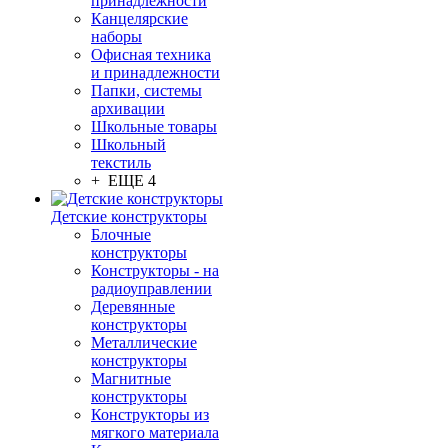
принадлежности
Канцелярские
наборы
Офисная техника
и принадлежности
Папки, системы
архивации
Школьные товары
Школьный
текстиль
+ ЕЩЕ 4
Детские конструкторы
Блочные
конструкторы
Конструкторы - на
радиоуправлении
Деревянные
конструкторы
Металлические
конструкторы
Магнитные
конструкторы
Конструкторы из
мягкого материала