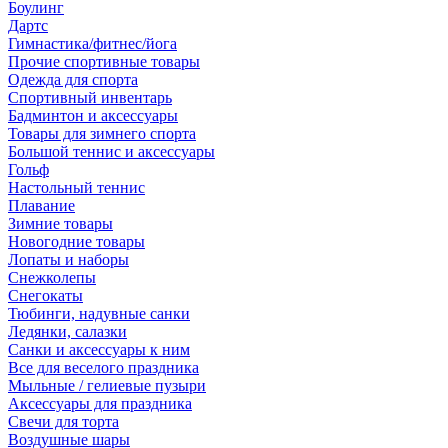
Боулинг
Дартс
Гимнастика/фитнес/йога
Прочие спортивные товары
Одежда для спорта
Спортивный инвентарь
Бадминтон и аксессуары
Товары для зимнего спорта
Большой теннис и аксессуары
Гольф
Настольный теннис
Плавание
Зимние товары
Новогодние товары
Лопаты и наборы
Снежколепы
Снегокаты
Тюбинги, надувные санки
Ледянки, салазки
Санки и аксессуары к ним
Все для веселого праздника
Мыльные / гелиевые пузыри
Аксессуары для праздника
Свечи для торта
Воздушные шары