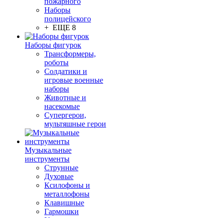
пожарного
Наборы
полицейского
+ ЕЩЕ 8
Наборы фигурок
Трансформеры,
роботы
Солдатики и
игровые военные
наборы
Животные и
насекомые
Супергерои,
мультяшные герои
Музыкальные
инструменты
Струнные
Духовые
Ксилофоны и
металлофоны
Клавишные
Гармошки