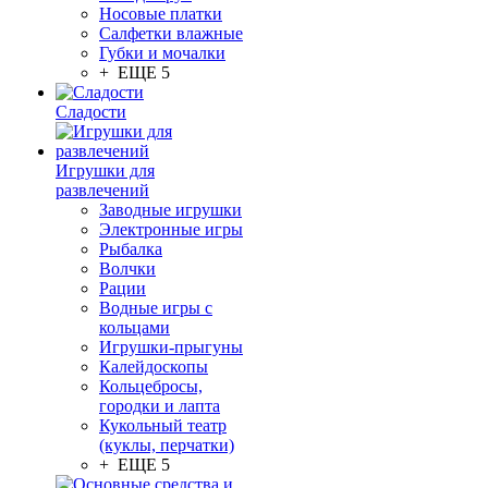
Носовые платки
Салфетки влажные
Губки и мочалки
+ ЕЩЕ 5
Сладости
Игрушки для
развлечений
Заводные игрушки
Электронные игры
Рыбалка
Волчки
Рации
Водные игры с
кольцами
Игрушки-прыгуны
Калейдоскопы
Кольцебросы,
городки и лапта
Кукольный театр
(куклы, перчатки)
+ ЕЩЕ 5