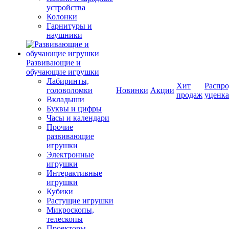
устройства
Колонки
Гарнитуры и
наушники
Развивающие и
обучающие игрушки
Лабиринты,
Хит
Распро
головоломки
Новинки
Акции
продаж
уценка
Вкладыши
Буквы и цифры
Часы и календари
Прочие
развивающие
игрушки
Электронные
игрушки
Интерактивные
игрушки
Кубики
Растущие игрушки
Микроскопы,
телескопы
Проекторы