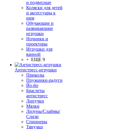
и подвесные
Коляски для детей
и аксессуары к
ним
Обучающие и
развивающие
игрушки
Ночники и
проекторы
Игрушки для
ванной
+ ЕЩЕ 9
Антистресс-игрушки
Приколы
Пружинки-радуги
Йо-йо
Браслеты
антистресс
Липучки
Мялки
Лизуны/Слаймы/
Слизи
Спиннеры
Тянучки