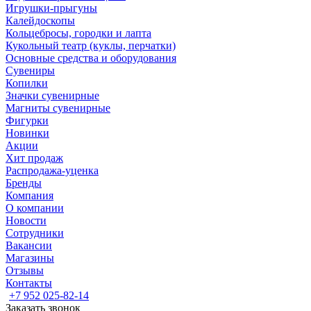
Игрушки-прыгуны
Калейдоскопы
Кольцебросы, городки и лапта
Кукольный театр (куклы, перчатки)
Основные средства и оборудования
Сувениры
Копилки
Значки сувенирные
Магниты сувенирные
Фигурки
Новинки
Акции
Хит продаж
Распродажа-уценка
Бренды
Компания
О компании
Новости
Сотрудники
Вакансии
Магазины
Отзывы
Контакты
+7 952 025-82-14
Заказать звонок