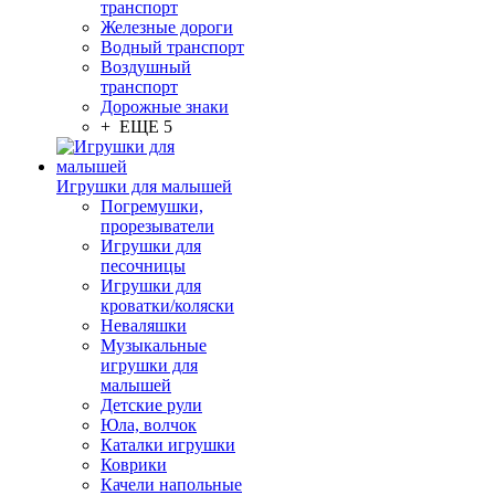
транспорт
Железные дороги
Водный транспорт
Воздушный
транспорт
Дорожные знаки
+ ЕЩЕ 5
Игрушки для малышей
Погремушки,
прорезыватели
Игрушки для
песочницы
Игрушки для
кроватки/коляски
Неваляшки
Музыкальные
игрушки для
малышей
Детские рули
Юла, волчок
Каталки игрушки
Коврики
Качели напольные