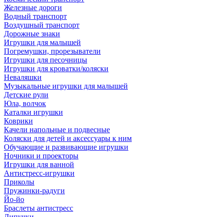
Железные дороги
Водный транспорт
Воздушный транспорт
Дорожные знаки
Игрушки для малышей
Погремушки, прорезыватели
Игрушки для песочницы
Игрушки для кроватки/коляски
Неваляшки
Музыкальные игрушки для малышей
Детские рули
Юла, волчок
Каталки игрушки
Коврики
Качели напольные и подвесные
Коляски для детей и аксессуары к ним
Обучающие и развивающие игрушки
Ночники и проекторы
Игрушки для ванной
Антистресс-игрушки
Приколы
Пружинки-радуги
Йо-йо
Браслеты антистресс
Липучки