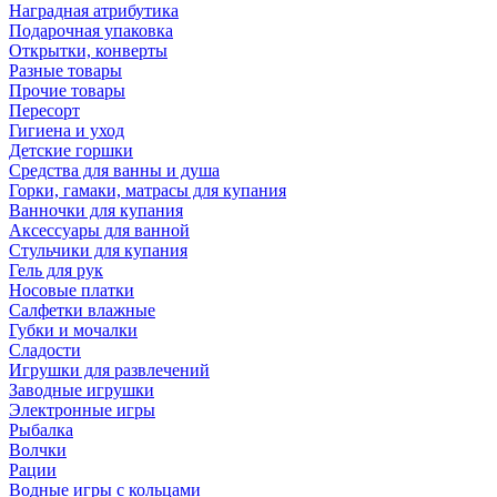
Наградная атрибутика
Подарочная упаковка
Открытки, конверты
Разные товары
Прочие товары
Пересорт
Гигиена и уход
Детские горшки
Средства для ванны и душа
Горки, гамаки, матрасы для купания
Ванночки для купания
Аксессуары для ванной
Стульчики для купания
Гель для рук
Носовые платки
Салфетки влажные
Губки и мочалки
Сладости
Игрушки для развлечений
Заводные игрушки
Электронные игры
Рыбалка
Волчки
Рации
Водные игры с кольцами