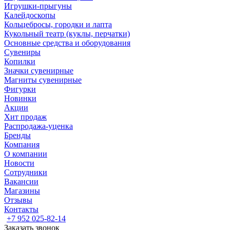
Игрушки-прыгуны
Калейдоскопы
Кольцебросы, городки и лапта
Кукольный театр (куклы, перчатки)
Основные средства и оборудования
Сувениры
Копилки
Значки сувенирные
Магниты сувенирные
Фигурки
Новинки
Акции
Хит продаж
Распродажа-уценка
Бренды
Компания
О компании
Новости
Сотрудники
Вакансии
Магазины
Отзывы
Контакты
+7 952 025-82-14
Заказать звонок