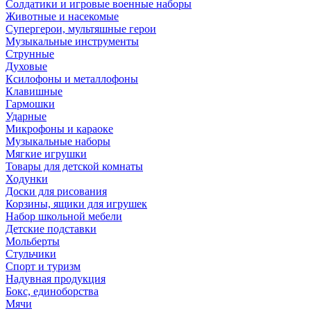
Солдатики и игровые военные наборы
Животные и насекомые
Супергерои, мультяшные герои
Музыкальные инструменты
Струнные
Духовые
Ксилофоны и металлофоны
Клавишные
Гармошки
Ударные
Микрофоны и караоке
Музыкальные наборы
Мягкие игрушки
Товары для детской комнаты
Ходунки
Доски для рисования
Корзины, ящики для игрушек
Набор школьной мебели
Детские подставки
Мольберты
Стульчики
Спорт и туризм
Надувная продукция
Бокс, единоборства
Мячи