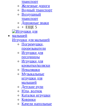
транспорт
Железные дороги
Водный транспорт
Воздушный
транспорт
Дорожные знаки
+ ЕЩЕ 5
Игрушки для малышей
Погремушки,
прорезыватели
Игрушки для
песочницы
Игрушки для
кроватки/коляски
Неваляшки
Музыкальные
игрушки для
малышей
Детские рули
Юла, волчок
Каталки игрушки
Коврики
Качели напольные