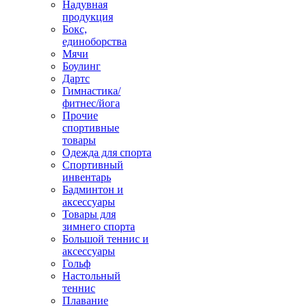
Надувная
продукция
Бокс,
единоборства
Мячи
Боулинг
Дартс
Гимнастика/
фитнес/йога
Прочие
спортивные
товары
Одежда для спорта
Спортивный
инвентарь
Бадминтон и
аксессуары
Товары для
зимнего спорта
Большой теннис и
аксессуары
Гольф
Настольный
теннис
Плавание