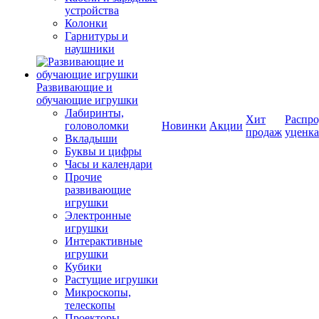
устройства
Колонки
Гарнитуры и
наушники
Развивающие и
обучающие игрушки
Лабиринты,
Хит
Распро
головоломки
Новинки
Акции
продаж
уценка
Вкладыши
Буквы и цифры
Часы и календари
Прочие
развивающие
игрушки
Электронные
игрушки
Интерактивные
игрушки
Кубики
Растущие игрушки
Микроскопы,
телескопы
Проекторы