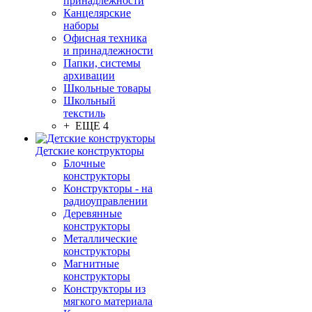
принадлежности
Канцелярские
наборы
Офисная техника
и принадлежности
Папки, системы
архивации
Школьные товары
Школьный
текстиль
+ ЕЩЕ 4
Детские конструкторы
Блочные
конструкторы
Конструкторы - на
радиоуправлении
Деревянные
конструкторы
Металлические
конструкторы
Магнитные
конструкторы
Конструкторы из
мягкого материала