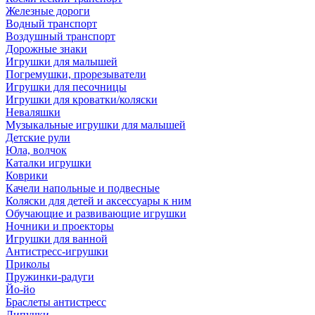
Железные дороги
Водный транспорт
Воздушный транспорт
Дорожные знаки
Игрушки для малышей
Погремушки, прорезыватели
Игрушки для песочницы
Игрушки для кроватки/коляски
Неваляшки
Музыкальные игрушки для малышей
Детские рули
Юла, волчок
Каталки игрушки
Коврики
Качели напольные и подвесные
Коляски для детей и аксессуары к ним
Обучающие и развивающие игрушки
Ночники и проекторы
Игрушки для ванной
Антистресс-игрушки
Приколы
Пружинки-радуги
Йо-йо
Браслеты антистресс
Липучки