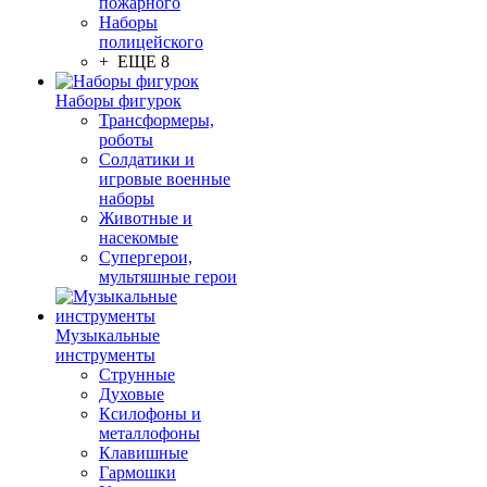
пожарного
Наборы
полицейского
+ ЕЩЕ 8
Наборы фигурок
Трансформеры,
роботы
Солдатики и
игровые военные
наборы
Животные и
насекомые
Супергерои,
мультяшные герои
Музыкальные
инструменты
Струнные
Духовые
Ксилофоны и
металлофоны
Клавишные
Гармошки