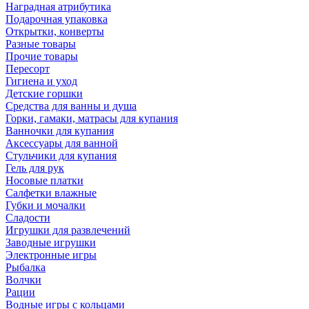
Наградная атрибутика
Подарочная упаковка
Открытки, конверты
Разные товары
Прочие товары
Пересорт
Гигиена и уход
Детские горшки
Средства для ванны и душа
Горки, гамаки, матрасы для купания
Ванночки для купания
Аксессуары для ванной
Стульчики для купания
Гель для рук
Носовые платки
Салфетки влажные
Губки и мочалки
Сладости
Игрушки для развлечений
Заводные игрушки
Электронные игры
Рыбалка
Волчки
Рации
Водные игры с кольцами