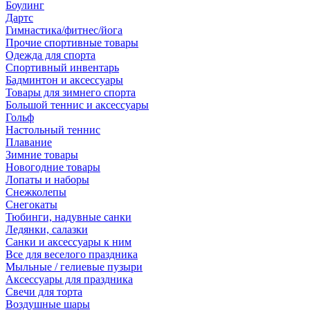
Боулинг
Дартс
Гимнастика/фитнес/йога
Прочие спортивные товары
Одежда для спорта
Спортивный инвентарь
Бадминтон и аксессуары
Товары для зимнего спорта
Большой теннис и аксессуары
Гольф
Настольный теннис
Плавание
Зимние товары
Новогодние товары
Лопаты и наборы
Снежколепы
Снегокаты
Тюбинги, надувные санки
Ледянки, салазки
Санки и аксессуары к ним
Все для веселого праздника
Мыльные / гелиевые пузыри
Аксессуары для праздника
Свечи для торта
Воздушные шары