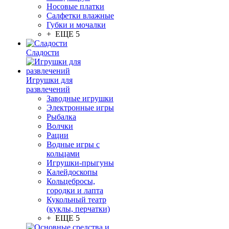
Носовые платки
Салфетки влажные
Губки и мочалки
+ ЕЩЕ 5
Сладости
Игрушки для
развлечений
Заводные игрушки
Электронные игры
Рыбалка
Волчки
Рации
Водные игры с
кольцами
Игрушки-прыгуны
Калейдоскопы
Кольцебросы,
городки и лапта
Кукольный театр
(куклы, перчатки)
+ ЕЩЕ 5