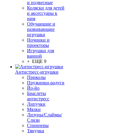
и подвесные
Коляски для детей
и аксессуары к
ним
Обучающие и
развивающие
игрушки
Ночники и
проекторы
Игрушки для
ванной
+ ЕЩЕ 9
Антистресс-игрушки
Приколы
Пружинки-радуги
Йо-йо
Браслеты
антистресс
Липучки
Мялки
Лизуны/Слаймы/
Слизи
Спиннеры
Тянучки