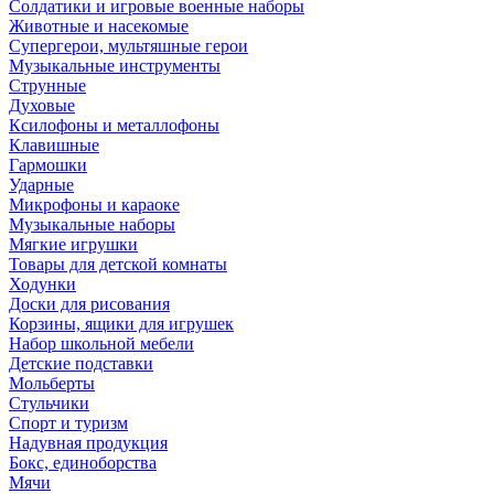
Солдатики и игровые военные наборы
Животные и насекомые
Супергерои, мультяшные герои
Музыкальные инструменты
Струнные
Духовые
Ксилофоны и металлофоны
Клавишные
Гармошки
Ударные
Микрофоны и караоке
Музыкальные наборы
Мягкие игрушки
Товары для детской комнаты
Ходунки
Доски для рисования
Корзины, ящики для игрушек
Набор школьной мебели
Детские подставки
Мольберты
Стульчики
Спорт и туризм
Надувная продукция
Бокс, единоборства
Мячи