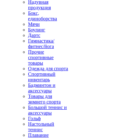
Надувная
продукция
Бокс,
единоборства
Мячи
Боулинг
Дартс
Гимнастика/
фитнес/йога
Прочие
спортивные
товары
Одежда для спорта
Спортивный
инвентарь
Бадминтон и
аксессуары
Товары для
зимнего спорта
Большой теннис и
аксессуары
Гольф
Настольный
теннис
Плавание