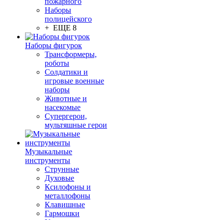
пожарного
Наборы
полицейского
+ ЕЩЕ 8
Наборы фигурок
Трансформеры,
роботы
Солдатики и
игровые военные
наборы
Животные и
насекомые
Супергерои,
мультяшные герои
Музыкальные
инструменты
Струнные
Духовые
Ксилофоны и
металлофоны
Клавишные
Гармошки