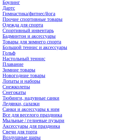
Боулинг
Дартс
Гимнастика/фитнес/йога
Прочие спортивные товары
Одежда для спорта
Спортивный инвентарь
Бадминтон и аксессуары
Товары для зимнего спорта
Большой теннис и аксессуары
Гольф
Настольный теннис
Плавание
Зимние товары
Новогодние товары
Лопаты и наборы
Снежколепы
Снегокаты
Тюбинги, надувные санки
Ледянки, салазки
Санки и аксессуары к ним
Все для веселого праздника
Мыльные / гелиевые пузыри
Аксессуары для праздника
Свечи для торта
Воздушные шары