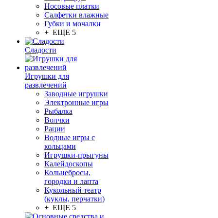
Носовые платки
Салфетки влажные
Губки и мочалки
+ ЕЩЕ 5
Сладости
Игрушки для
развлечений
Заводные игрушки
Электронные игры
Рыбалка
Волчки
Рации
Водные игры с
кольцами
Игрушки-прыгуны
Калейдоскопы
Кольцебросы,
городки и лапта
Кукольный театр
(куклы, перчатки)
+ ЕЩЕ 5