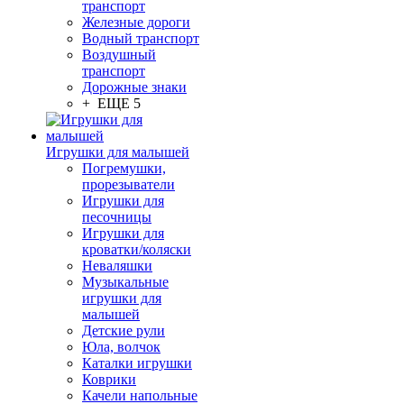
транспорт
Железные дороги
Водный транспорт
Воздушный
транспорт
Дорожные знаки
+ ЕЩЕ 5
Игрушки для малышей
Погремушки,
прорезыватели
Игрушки для
песочницы
Игрушки для
кроватки/коляски
Неваляшки
Музыкальные
игрушки для
малышей
Детские рули
Юла, волчок
Каталки игрушки
Коврики
Качели напольные