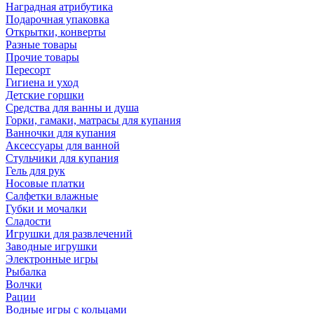
Наградная атрибутика
Подарочная упаковка
Открытки, конверты
Разные товары
Прочие товары
Пересорт
Гигиена и уход
Детские горшки
Средства для ванны и душа
Горки, гамаки, матрасы для купания
Ванночки для купания
Аксессуары для ванной
Стульчики для купания
Гель для рук
Носовые платки
Салфетки влажные
Губки и мочалки
Сладости
Игрушки для развлечений
Заводные игрушки
Электронные игры
Рыбалка
Волчки
Рации
Водные игры с кольцами