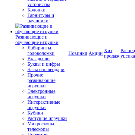
устройства
Колонки
Гарнитуры и
наушники
Развивающие и
обучающие игрушки
Лабиринты,
Хит
Распро
головоломки
Новинки
Акции
продаж
уценка
Вкладыши
Буквы и цифры
Часы и календари
Прочие
развивающие
игрушки
Электронные
игрушки
Интерактивные
игрушки
Кубики
Растущие игрушки
Микроскопы,
телескопы
Проекторы