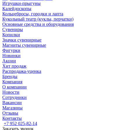
Игрушки-прыгуны
Калейдоскопы
Кольцебросы, городки и лапта
Кукольный театр (куклы, перчатки)
Основные средства и оборудования
Сувениры
Копилки
Значки сувенирные
Магниты сувенирные
Фигурки
Новинки
Акции
Хит продаж
Распродажа-уценка
Бренды
Компания
О компании
Новости
Сотрудники
Вакансии
Магазины
Отзывы
Контакты
+7 952 025-82-14
Заказать звонок