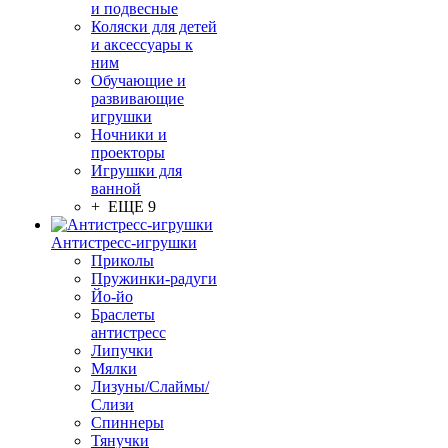
и подвесные
Коляски для детей
и аксессуары к
ним
Обучающие и
развивающие
игрушки
Ночники и
проекторы
Игрушки для
ванной
+ ЕЩЕ 9
Антистресс-игрушки
Приколы
Пружинки-радуги
Йо-йо
Браслеты
антистресс
Липучки
Мялки
Лизуны/Слаймы/
Слизи
Спиннеры
Тянучки