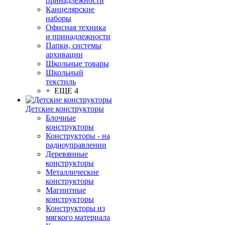
принадлежности
Канцелярские
наборы
Офисная техника
и принадлежности
Папки, системы
архивации
Школьные товары
Школьный
текстиль
+ ЕЩЕ 4
Детские конструкторы
Блочные
конструкторы
Конструкторы - на
радиоуправлении
Деревянные
конструкторы
Металлические
конструкторы
Магнитные
конструкторы
Конструкторы из
мягкого материала