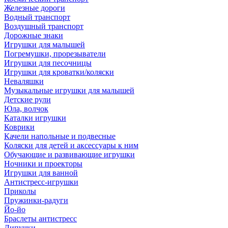
Железные дороги
Водный транспорт
Воздушный транспорт
Дорожные знаки
Игрушки для малышей
Погремушки, прорезыватели
Игрушки для песочницы
Игрушки для кроватки/коляски
Неваляшки
Музыкальные игрушки для малышей
Детские рули
Юла, волчок
Каталки игрушки
Коврики
Качели напольные и подвесные
Коляски для детей и аксессуары к ним
Обучающие и развивающие игрушки
Ночники и проекторы
Игрушки для ванной
Антистресс-игрушки
Приколы
Пружинки-радуги
Йо-йо
Браслеты антистресс
Липучки