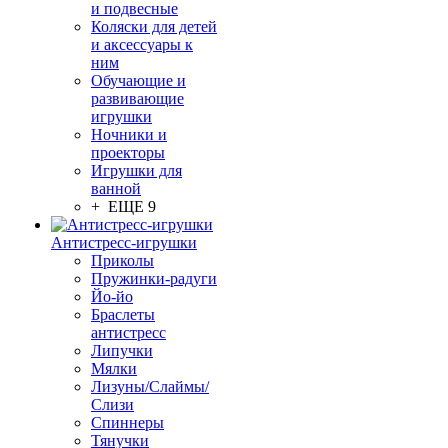
и подвесные
Коляски для детей
и аксессуары к
ним
Обучающие и
развивающие
игрушки
Ночники и
проекторы
Игрушки для
ванной
+ ЕЩЕ 9
Антистресс-игрушки
Приколы
Пружинки-радуги
Йо-йо
Браслеты
антистресс
Липучки
Мялки
Лизуны/Слаймы/
Слизи
Спиннеры
Тянучки