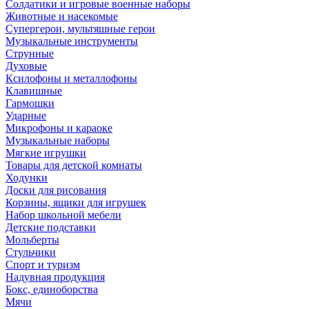
Солдатики и игровые военные наборы
Животные и насекомые
Супергерои, мультяшные герои
Музыкальные инструменты
Струнные
Духовые
Ксилофоны и металлофоны
Клавишные
Гармошки
Ударные
Микрофоны и караоке
Музыкальные наборы
Мягкие игрушки
Товары для детской комнаты
Ходунки
Доски для рисования
Корзины, ящики для игрушек
Набор школьной мебели
Детские подставки
Мольберты
Стульчики
Спорт и туризм
Надувная продукция
Бокс, единоборства
Мячи