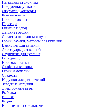
Наградная атрибутика
Подарочная упаковка
Открытки, конверты
Разные товары
Прочие товары
Пересорт
Гигиена и уход
Детские горшки
Средства для ванны и душа
Горки, гамаки, матрасы для купания
Ванночки для купания
Аксессуары для ванной
Стульчики для купания
Гель для рук
Носовые платки
Салфетки влажные
Губки и мочалки
Сладости
Игрушки для развлечений
Заводные игрушки
Электронные игры
Рыбалка
Волчки
Рации
Водные игры с кольцами