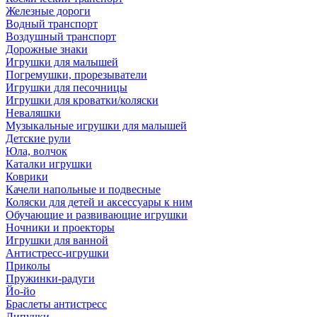
Железные дороги
Водный транспорт
Воздушный транспорт
Дорожные знаки
Игрушки для малышей
Погремушки, прорезыватели
Игрушки для песочницы
Игрушки для кроватки/коляски
Неваляшки
Музыкальные игрушки для малышей
Детские рули
Юла, волчок
Каталки игрушки
Коврики
Качели напольные и подвесные
Коляски для детей и аксессуары к ним
Обучающие и развивающие игрушки
Ночники и проекторы
Игрушки для ванной
Антистресс-игрушки
Приколы
Пружинки-радуги
Йо-йо
Браслеты антистресс
Липучки