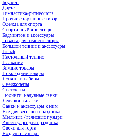
Боулинг
Дартс
Гимнастика/фитнес/йога
Прочие спортивные товары
Одежда для спорта
Спортивный инвентарь
Бадминтон и аксессуары
Товары для зимнего спорта
Большой теннис и аксессуары
Гольф
Настольный теннис
Плавание
Зимние товары
Новогодние товары
Лопаты и наборы
Снежколепы
Снегокаты
Тюбинги, надувные санки
Ледянки, салазки
Санки и аксессуары к ним
Все для веселого праздника
Мыльные / гелиевые пузыри
Аксессуары для праздника
Свечи для торта
Воздушные шары