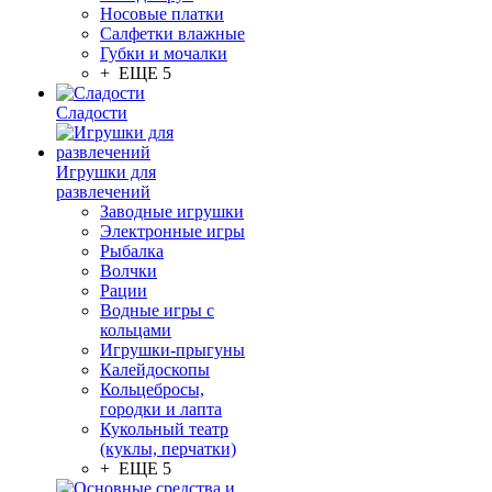
Носовые платки
Салфетки влажные
Губки и мочалки
+ ЕЩЕ 5
Сладости
Игрушки для
развлечений
Заводные игрушки
Электронные игры
Рыбалка
Волчки
Рации
Водные игры с
кольцами
Игрушки-прыгуны
Калейдоскопы
Кольцебросы,
городки и лапта
Кукольный театр
(куклы, перчатки)
+ ЕЩЕ 5