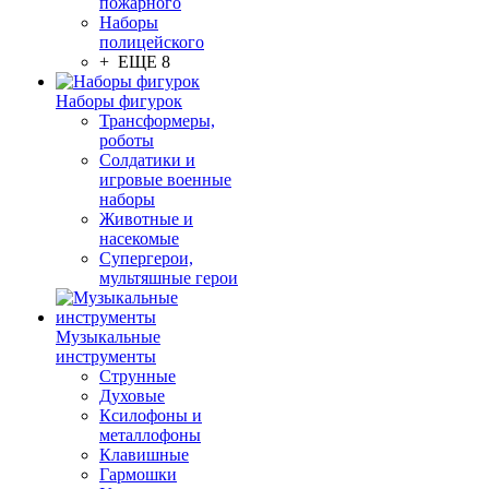
пожарного
Наборы
полицейского
+ ЕЩЕ 8
Наборы фигурок
Трансформеры,
роботы
Солдатики и
игровые военные
наборы
Животные и
насекомые
Супергерои,
мультяшные герои
Музыкальные
инструменты
Струнные
Духовые
Ксилофоны и
металлофоны
Клавишные
Гармошки