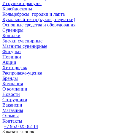
Игрушки-прыгуны
Калейдоскопы
Кольцебросы, городки и лапта
Кукольный театр (куклы, перчатки)
Основные средства и оборудования
Сувениры
Копилки
Значки сувенирные
Магниты сувенирные
Фигурки
Новинки
Акции
Хит продаж
Распродажа-уценка
Бренды
Компания
О компании
Новости
Сотрудники
Вакансии
Магазины
Отзывы
Контакты
+7 952 025-82-14
Заказать звонок