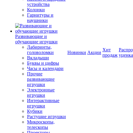
устройства
Колонки
Гарнитуры и
наушники
Развивающие и
обучающие игрушки
Лабиринты,
Хит
Распро
головоломки
Новинки
Акции
продаж
уценка
Вкладыши
Буквы и цифры
Часы и календари
Прочие
развивающие
игрушки
Электронные
игрушки
Интерактивные
игрушки
Кубики
Растущие игрушки
Микроскопы,
телескопы
Проекторы