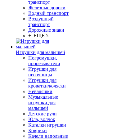
транспорт
Железные дороги
Водный транспорт
Воздушный
транспорт
Дорожные знаки
+ ЕЩЕ 5
Игрушки для малышей
Погремушки,
прорезыватели
Игрушки для
песочницы
Игрушки для
кроватки/коляски
Неваляшки
Музыкальные
игрушки для
малышей
Детские рули
Юла, волчок
Каталки игрушки
Коврики
Качели напольные