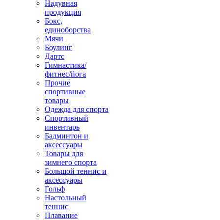
Надувная
продукция
Бокс,
единоборства
Мячи
Боулинг
Дартс
Гимнастика/
фитнес/йога
Прочие
спортивные
товары
Одежда для спорта
Спортивный
инвентарь
Бадминтон и
аксессуары
Товары для
зимнего спорта
Большой теннис и
аксессуары
Гольф
Настольный
теннис
Плавание