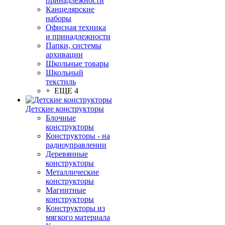
принадлежности
Канцелярские
наборы
Офисная техника
и принадлежности
Папки, системы
архивации
Школьные товары
Школьный
текстиль
+ ЕЩЕ 4
Детские конструкторы
Блочные
конструкторы
Конструкторы - на
радиоуправлении
Деревянные
конструкторы
Металлические
конструкторы
Магнитные
конструкторы
Конструкторы из
мягкого материала