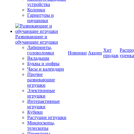
устройства
Колонки
Гарнитуры и
наушники
Развивающие и
обучающие игрушки
Лабиринты,
Хит
Распро
головоломки
Новинки
Акции
продаж
уценка
Вкладыши
Буквы и цифры
Часы и календари
Прочие
развивающие
игрушки
Электронные
игрушки
Интерактивные
игрушки
Кубики
Растущие игрушки
Микроскопы,
телескопы
Проекторы