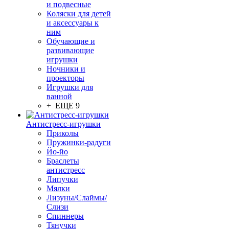
и подвесные
Коляски для детей
и аксессуары к
ним
Обучающие и
развивающие
игрушки
Ночники и
проекторы
Игрушки для
ванной
+ ЕЩЕ 9
Антистресс-игрушки
Приколы
Пружинки-радуги
Йо-йо
Браслеты
антистресс
Липучки
Мялки
Лизуны/Слаймы/
Слизи
Спиннеры
Тянучки