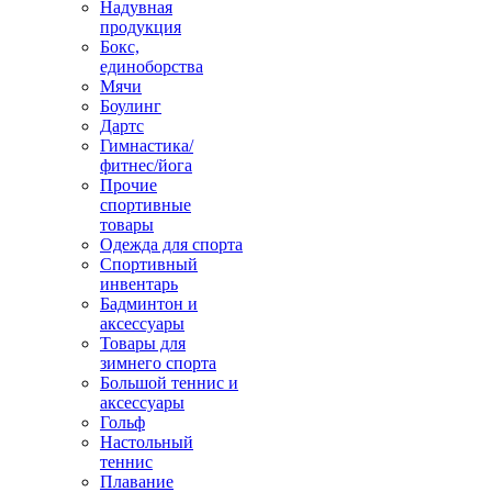
Надувная
продукция
Бокс,
единоборства
Мячи
Боулинг
Дартс
Гимнастика/
фитнес/йога
Прочие
спортивные
товары
Одежда для спорта
Спортивный
инвентарь
Бадминтон и
аксессуары
Товары для
зимнего спорта
Большой теннис и
аксессуары
Гольф
Настольный
теннис
Плавание