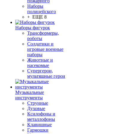
пожарного
Наборы
полицейского
+ ЕЩЕ 8
Наборы фигурок
Трансформеры,
роботы
Солдатики и
игровые военные
наборы
Животные и
насекомые
Супергерои,
мультяшные герои
Музыкальные
инструменты
Струнные
Духовые
Ксилофоны и
металлофоны
Клавишные
Гармошки