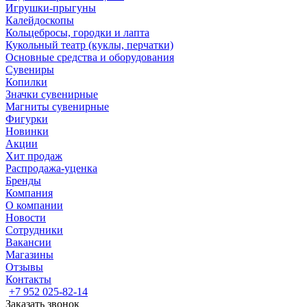
Игрушки-прыгуны
Калейдоскопы
Кольцебросы, городки и лапта
Кукольный театр (куклы, перчатки)
Основные средства и оборудования
Сувениры
Копилки
Значки сувенирные
Магниты сувенирные
Фигурки
Новинки
Акции
Хит продаж
Распродажа-уценка
Бренды
Компания
О компании
Новости
Сотрудники
Вакансии
Магазины
Отзывы
Контакты
+7 952 025-82-14
Заказать звонок