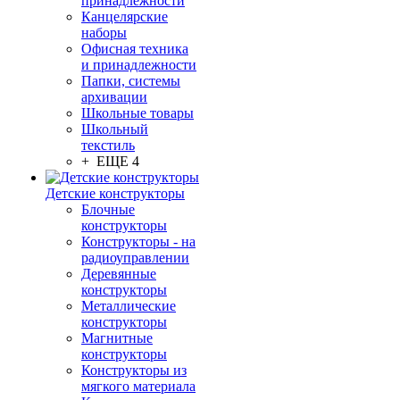
принадлежности
Канцелярские
наборы
Офисная техника
и принадлежности
Папки, системы
архивации
Школьные товары
Школьный
текстиль
+ ЕЩЕ 4
Детские конструкторы
Блочные
конструкторы
Конструкторы - на
радиоуправлении
Деревянные
конструкторы
Металлические
конструкторы
Магнитные
конструкторы
Конструкторы из
мягкого материала