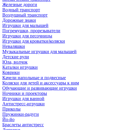
Железные дороги
Водный транспорт
Воздушный транспорт
Дорожные знаки
Игрушки для малышей
Погремушки, прорезыватели
Игрушки для песочницы
Игрушки для кроватки/коляски
Неваляшки
Музыкальные игрушки для малышей
Детские рули
Юла, волчок
Каталки игрушки
Коврики
Качели напольные и подвесные
Коляски для детей и аксессуары к ним
Обучающие и развивающие игрушки
Ночники и проекторы
Игрушки для ванной
Антистресс-игрушки
Приколы
Пружинки-радуги
Йо-йо
Браслеты антистресс
Липучки