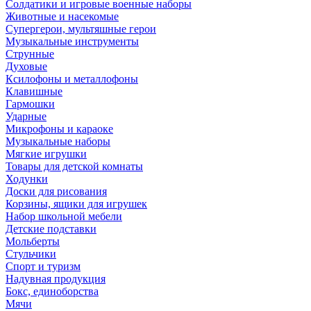
Солдатики и игровые военные наборы
Животные и насекомые
Супергерои, мультяшные герои
Музыкальные инструменты
Струнные
Духовые
Ксилофоны и металлофоны
Клавишные
Гармошки
Ударные
Микрофоны и караоке
Музыкальные наборы
Мягкие игрушки
Товары для детской комнаты
Ходунки
Доски для рисования
Корзины, ящики для игрушек
Набор школьной мебели
Детские подставки
Мольберты
Стульчики
Спорт и туризм
Надувная продукция
Бокс, единоборства
Мячи