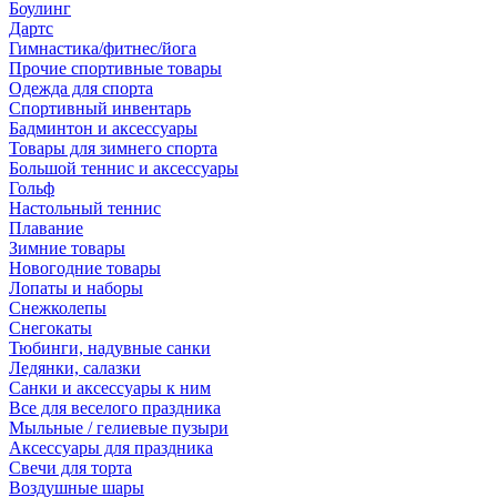
Боулинг
Дартс
Гимнастика/фитнес/йога
Прочие спортивные товары
Одежда для спорта
Спортивный инвентарь
Бадминтон и аксессуары
Товары для зимнего спорта
Большой теннис и аксессуары
Гольф
Настольный теннис
Плавание
Зимние товары
Новогодние товары
Лопаты и наборы
Снежколепы
Снегокаты
Тюбинги, надувные санки
Ледянки, салазки
Санки и аксессуары к ним
Все для веселого праздника
Мыльные / гелиевые пузыри
Аксессуары для праздника
Свечи для торта
Воздушные шары