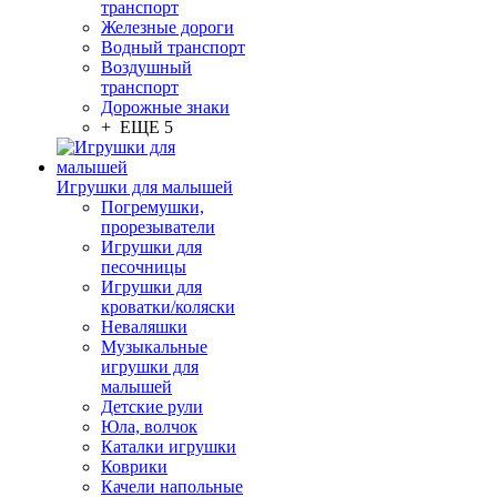
транспорт
Железные дороги
Водный транспорт
Воздушный
транспорт
Дорожные знаки
+ ЕЩЕ 5
Игрушки для малышей
Погремушки,
прорезыватели
Игрушки для
песочницы
Игрушки для
кроватки/коляски
Неваляшки
Музыкальные
игрушки для
малышей
Детские рули
Юла, волчок
Каталки игрушки
Коврики
Качели напольные