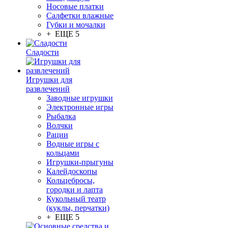
Носовые платки
Салфетки влажные
Губки и мочалки
+ ЕЩЕ 5
Сладости
Игрушки для
развлечений
Заводные игрушки
Электронные игры
Рыбалка
Волчки
Рации
Водные игры с
кольцами
Игрушки-прыгуны
Калейдоскопы
Кольцебросы,
городки и лапта
Кукольный театр
(куклы, перчатки)
+ ЕЩЕ 5