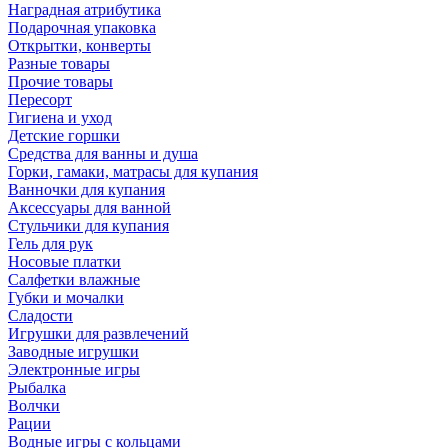
Наградная атрибутика
Подарочная упаковка
Открытки, конверты
Разные товары
Прочие товары
Пересорт
Гигиена и уход
Детские горшки
Средства для ванны и душа
Горки, гамаки, матрасы для купания
Ванночки для купания
Аксессуары для ванной
Стульчики для купания
Гель для рук
Носовые платки
Салфетки влажные
Губки и мочалки
Сладости
Игрушки для развлечений
Заводные игрушки
Электронные игры
Рыбалка
Волчки
Рации
Водные игры с кольцами