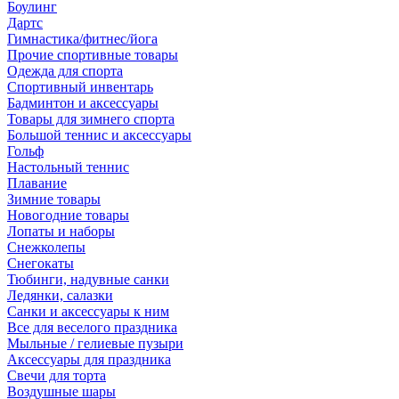
Боулинг
Дартс
Гимнастика/фитнес/йога
Прочие спортивные товары
Одежда для спорта
Спортивный инвентарь
Бадминтон и аксессуары
Товары для зимнего спорта
Большой теннис и аксессуары
Гольф
Настольный теннис
Плавание
Зимние товары
Новогодние товары
Лопаты и наборы
Снежколепы
Снегокаты
Тюбинги, надувные санки
Ледянки, салазки
Санки и аксессуары к ним
Все для веселого праздника
Мыльные / гелиевые пузыри
Аксессуары для праздника
Свечи для торта
Воздушные шары