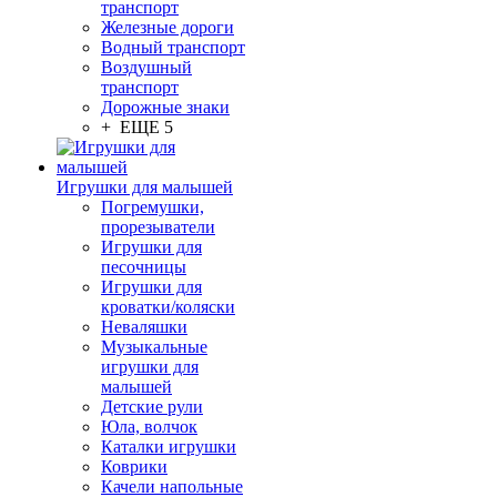
транспорт
Железные дороги
Водный транспорт
Воздушный
транспорт
Дорожные знаки
+ ЕЩЕ 5
Игрушки для малышей
Погремушки,
прорезыватели
Игрушки для
песочницы
Игрушки для
кроватки/коляски
Неваляшки
Музыкальные
игрушки для
малышей
Детские рули
Юла, волчок
Каталки игрушки
Коврики
Качели напольные