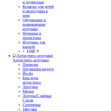
и подвесные
Коляски для детей
и аксессуары к
ним
Обучающие и
развивающие
игрушки
Ночники и
проекторы
Игрушки для
ванной
+ ЕЩЕ 9
Антистресс-игрушки
Приколы
Пружинки-радуги
Йо-йо
Браслеты
антистресс
Липучки
Мялки
Лизуны/Слаймы/
Слизи
Спиннеры
Тянучки