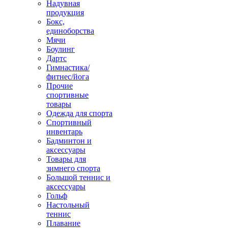
Надувная
продукция
Бокс,
единоборства
Мячи
Боулинг
Дартс
Гимнастика/
фитнес/йога
Прочие
спортивные
товары
Одежда для спорта
Спортивный
инвентарь
Бадминтон и
аксессуары
Товары для
зимнего спорта
Большой теннис и
аксессуары
Гольф
Настольный
теннис
Плавание