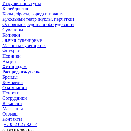
Игрушки-прыгуны
Калейдоскопы
Кольцебросы, городки и лапта
Кукольный театр (куклы, перчатки)
Основные средства и оборудования
Сувениры
Копилки
Значки сувенирные
Магниты сувенирные
Фигурки
Новинки
Акции
Хит продаж
Распродажа-уценка
Бренды
Компания
О компании
Новости
Сотрудники
Вакансии
Магазины
Отзывы
Контакты
+7 952 025-82-14
Заказать звонок