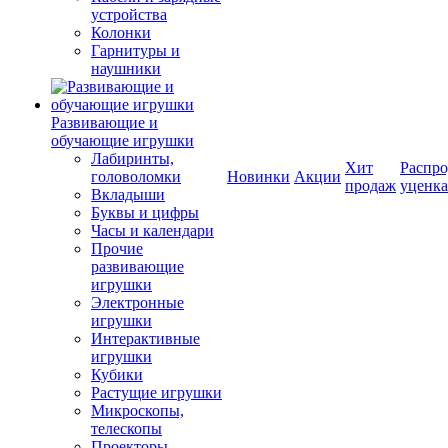
устройства
Колонки
Гарнитуры и
наушники
Развивающие и
обучающие игрушки
Лабиринты,
Хит
Распро
головоломки
Новинки
Акции
продаж
уценка
Вкладыши
Буквы и цифры
Часы и календари
Прочие
развивающие
игрушки
Электронные
игрушки
Интерактивные
игрушки
Кубики
Растущие игрушки
Микроскопы,
телескопы
Проекторы