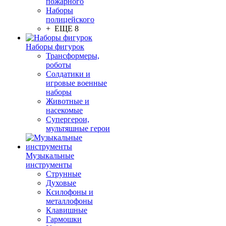
пожарного
Наборы
полицейского
+ ЕЩЕ 8
Наборы фигурок
Трансформеры,
роботы
Солдатики и
игровые военные
наборы
Животные и
насекомые
Супергерои,
мультяшные герои
Музыкальные
инструменты
Струнные
Духовые
Ксилофоны и
металлофоны
Клавишные
Гармошки