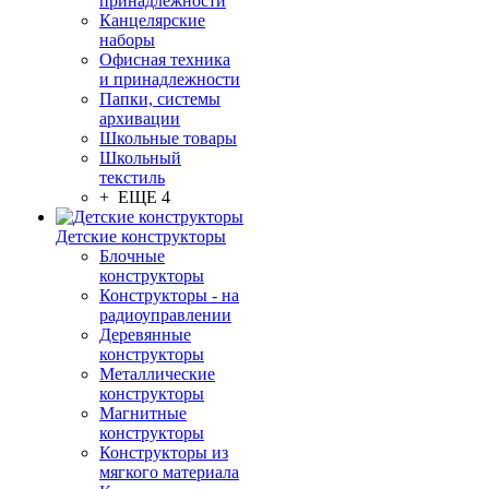
принадлежности
Канцелярские
наборы
Офисная техника
и принадлежности
Папки, системы
архивации
Школьные товары
Школьный
текстиль
+ ЕЩЕ 4
Детские конструкторы
Блочные
конструкторы
Конструкторы - на
радиоуправлении
Деревянные
конструкторы
Металлические
конструкторы
Магнитные
конструкторы
Конструкторы из
мягкого материала