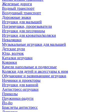
Железные дороги
Водный транспорт
Воздушный транспорт
Дорожные знаки
Игрушки для малышей
Погремушки, прорезыватели
Игрушки для песочницы
Игрушки для кроватки/коляски
Неваляшки
Музыкальные игрушки для малышей
Детские рули
Юла, волчок
Каталки игрушки
Коврики
Качели напольные и подвесные
Коляски для детей и аксессуары к ним
Обучающие и развивающие игрушки
Ночники и проекторы
Игрушки для ванной
Антистресс-игрушки
Приколы
Пружинки-радуги
Йо-йо
Браслеты антистресс
Липучки