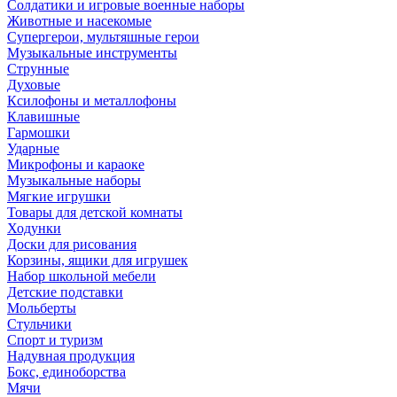
Солдатики и игровые военные наборы
Животные и насекомые
Супергерои, мультяшные герои
Музыкальные инструменты
Струнные
Духовые
Ксилофоны и металлофоны
Клавишные
Гармошки
Ударные
Микрофоны и караоке
Музыкальные наборы
Мягкие игрушки
Товары для детской комнаты
Ходунки
Доски для рисования
Корзины, ящики для игрушек
Набор школьной мебели
Детские подставки
Мольберты
Стульчики
Спорт и туризм
Надувная продукция
Бокс, единоборства
Мячи