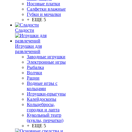
Носовые платки
Салфетки влажные
Губки и мочалки
+ ЕЩЕ 5
Сладости
Игрушки для
развлечений
Заводные игрушки
Электронные игры
Рыбалка
Волчки
Рации
Водные игры с
кольцами
Игрушки-прыгуны
Калейдоскопы
Кольцебросы,
городки и лапта
Кукольный театр
(куклы, перчатки)
+ ЕЩЕ 5