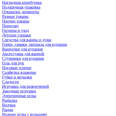
Наградная атрибутика
Подарочная упаковка
Открытки, конверты
Разные товары
Прочие товары
Пересорт
Гигиена и уход
Детские горшки
Средства для ванны и душа
Горки, гамаки, матрасы для купания
Ванночки для купания
Аксессуары для ванной
Стульчики для купания
Гель для рук
Носовые платки
Салфетки влажные
Губки и мочалки
Сладости
Игрушки для развлечений
Заводные игрушки
Электронные игры
Рыбалка
Волчки
Рации
Водные игры с кольцами