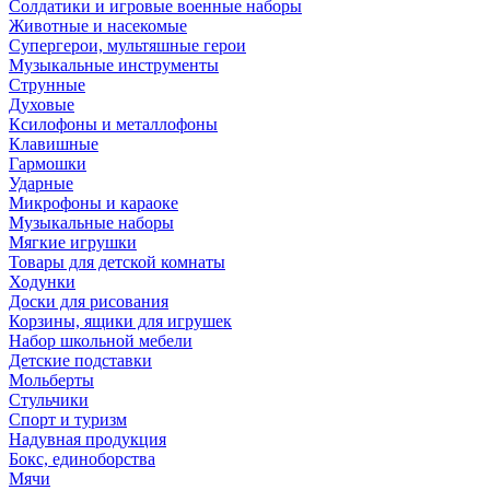
Солдатики и игровые военные наборы
Животные и насекомые
Супергерои, мультяшные герои
Музыкальные инструменты
Струнные
Духовые
Ксилофоны и металлофоны
Клавишные
Гармошки
Ударные
Микрофоны и караоке
Музыкальные наборы
Мягкие игрушки
Товары для детской комнаты
Ходунки
Доски для рисования
Корзины, ящики для игрушек
Набор школьной мебели
Детские подставки
Мольберты
Стульчики
Спорт и туризм
Надувная продукция
Бокс, единоборства
Мячи