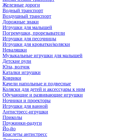
Железные дороги
Водный транспорт
Воздушный транспорт
Дорожные знаки
Игрушки для малышей
Погремушки, прорезыватели
Игрушки для песочницы
Игрушки для кроватки/коляски
Неваляшки
Музыкальные игрушки для малышей
Детские рули
Юла, волчок
Каталки игрушки
Коврики
Качели напольные и подвесные
Коляски для детей и аксессуары к ним
Обучающие и развивающие игрушки
Ночники и проекторы
Игрушки для ванной
Антистресс-игрушки
Приколы
Пружинки-радуги
Йо-йо
Браслеты антистресс
Липучки