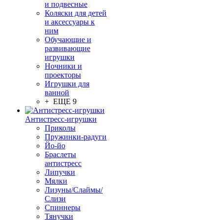
и подвесные
Коляски для детей
и аксессуары к
ним
Обучающие и
развивающие
игрушки
Ночники и
проекторы
Игрушки для
ванной
+ ЕЩЕ 9
Антистресс-игрушки
Приколы
Пружинки-радуги
Йо-йо
Браслеты
антистресс
Липучки
Мялки
Лизуны/Слаймы/
Слизи
Спиннеры
Тянучки