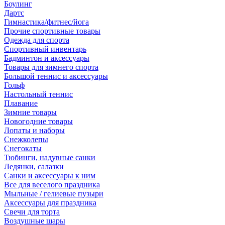
Боулинг
Дартс
Гимнастика/фитнес/йога
Прочие спортивные товары
Одежда для спорта
Спортивный инвентарь
Бадминтон и аксессуары
Товары для зимнего спорта
Большой теннис и аксессуары
Гольф
Настольный теннис
Плавание
Зимние товары
Новогодние товары
Лопаты и наборы
Снежколепы
Снегокаты
Тюбинги, надувные санки
Ледянки, салазки
Санки и аксессуары к ним
Все для веселого праздника
Мыльные / гелиевые пузыри
Аксессуары для праздника
Свечи для торта
Воздушные шары