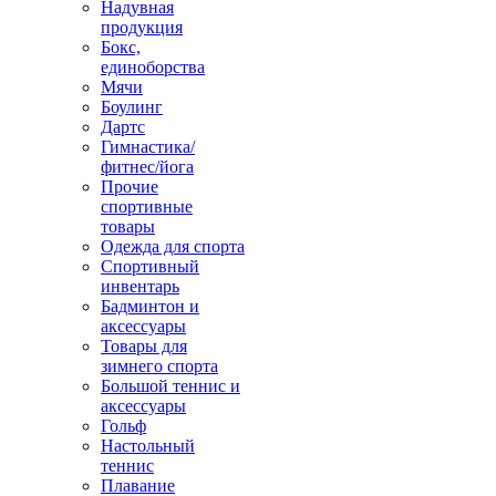
Надувная
продукция
Бокс,
единоборства
Мячи
Боулинг
Дартс
Гимнастика/
фитнес/йога
Прочие
спортивные
товары
Одежда для спорта
Спортивный
инвентарь
Бадминтон и
аксессуары
Товары для
зимнего спорта
Большой теннис и
аксессуары
Гольф
Настольный
теннис
Плавание