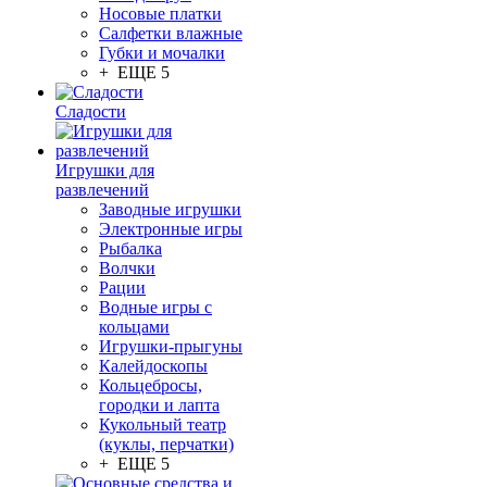
Носовые платки
Салфетки влажные
Губки и мочалки
+ ЕЩЕ 5
Сладости
Игрушки для
развлечений
Заводные игрушки
Электронные игры
Рыбалка
Волчки
Рации
Водные игры с
кольцами
Игрушки-прыгуны
Калейдоскопы
Кольцебросы,
городки и лапта
Кукольный театр
(куклы, перчатки)
+ ЕЩЕ 5