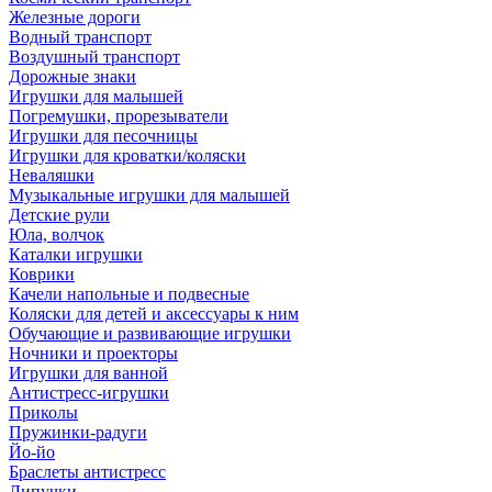
Железные дороги
Водный транспорт
Воздушный транспорт
Дорожные знаки
Игрушки для малышей
Погремушки, прорезыватели
Игрушки для песочницы
Игрушки для кроватки/коляски
Неваляшки
Музыкальные игрушки для малышей
Детские рули
Юла, волчок
Каталки игрушки
Коврики
Качели напольные и подвесные
Коляски для детей и аксессуары к ним
Обучающие и развивающие игрушки
Ночники и проекторы
Игрушки для ванной
Антистресс-игрушки
Приколы
Пружинки-радуги
Йо-йо
Браслеты антистресс
Липучки