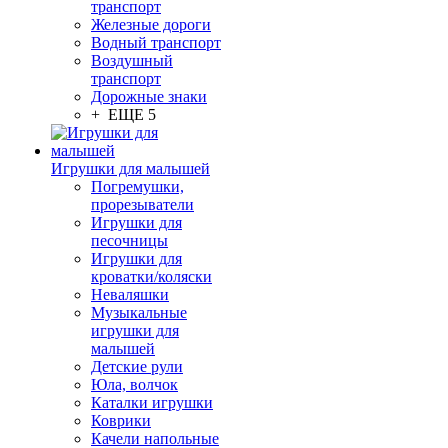
транспорт
Железные дороги
Водный транспорт
Воздушный
транспорт
Дорожные знаки
+ ЕЩЕ 5
Игрушки для малышей
Погремушки,
прорезыватели
Игрушки для
песочницы
Игрушки для
кроватки/коляски
Неваляшки
Музыкальные
игрушки для
малышей
Детские рули
Юла, волчок
Каталки игрушки
Коврики
Качели напольные