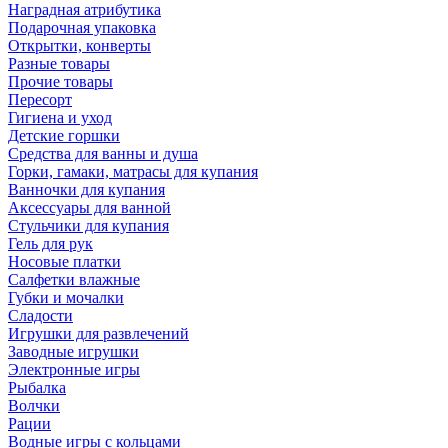
Наградная атрибутика
Подарочная упаковка
Открытки, конверты
Разные товары
Прочие товары
Пересорт
Гигиена и уход
Детские горшки
Средства для ванны и душа
Горки, гамаки, матрасы для купания
Ванночки для купания
Аксессуары для ванной
Стульчики для купания
Гель для рук
Носовые платки
Салфетки влажные
Губки и мочалки
Сладости
Игрушки для развлечений
Заводные игрушки
Электронные игры
Рыбалка
Волчки
Рации
Водные игры с кольцами