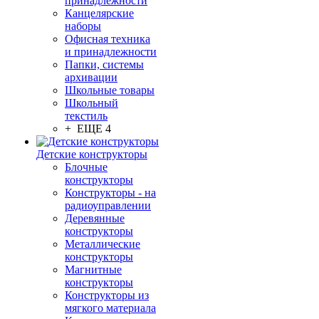
принадлежности
Канцелярские
наборы
Офисная техника
и принадлежности
Папки, системы
архивации
Школьные товары
Школьный
текстиль
+ ЕЩЕ 4
Детские конструкторы
Блочные
конструкторы
Конструкторы - на
радиоуправлении
Деревянные
конструкторы
Металлические
конструкторы
Магнитные
конструкторы
Конструкторы из
мягкого материала