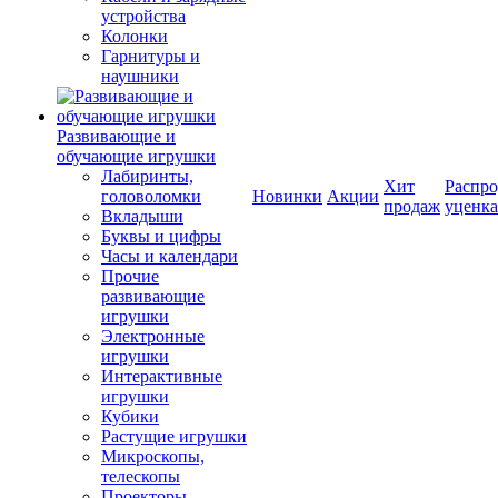
устройства
Колонки
Гарнитуры и
наушники
Развивающие и
обучающие игрушки
Лабиринты,
Хит
Распро
головоломки
Новинки
Акции
продаж
уценка
Вкладыши
Буквы и цифры
Часы и календари
Прочие
развивающие
игрушки
Электронные
игрушки
Интерактивные
игрушки
Кубики
Растущие игрушки
Микроскопы,
телескопы
Проекторы