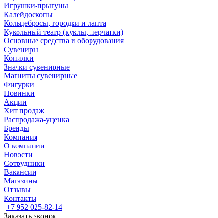
Игрушки-прыгуны
Калейдоскопы
Кольцебросы, городки и лапта
Кукольный театр (куклы, перчатки)
Основные средства и оборудования
Сувениры
Копилки
Значки сувенирные
Магниты сувенирные
Фигурки
Новинки
Акции
Хит продаж
Распродажа-уценка
Бренды
Компания
О компании
Новости
Сотрудники
Вакансии
Магазины
Отзывы
Контакты
+7 952 025-82-14
Заказать звонок