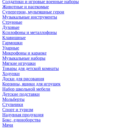
Солдатики и игровые военные наборы
Животные и насекомые
Супергерои, мультяшные герои
Музыкальные инструменты
Струнные
Духовые
Ксилофоны и металлофоны
Клавишные
Гармошки
Ударные
Микрофоны и караоке
Музыкальные наборы
Мягкие игрушки
Товары для детской комнаты
Ходунки
Доски для рисования
Корзины, ящики для игрушек
Набор школьной мебели
Детские подставки
Мольберты
Стульчики
Спорт и туризм
Надувная продукция
Бокс, единоборства
Мячи