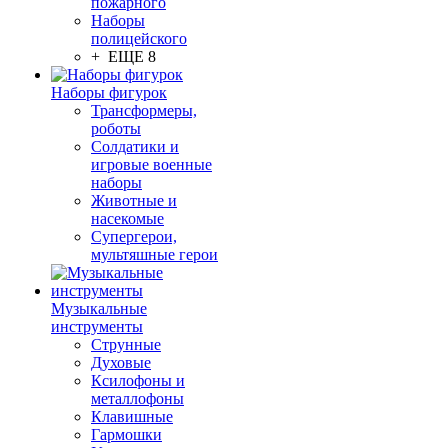
пожарного
Наборы
полицейского
+ ЕЩЕ 8
Наборы фигурок
Трансформеры,
роботы
Солдатики и
игровые военные
наборы
Животные и
насекомые
Супергерои,
мультяшные герои
Музыкальные
инструменты
Струнные
Духовые
Ксилофоны и
металлофоны
Клавишные
Гармошки