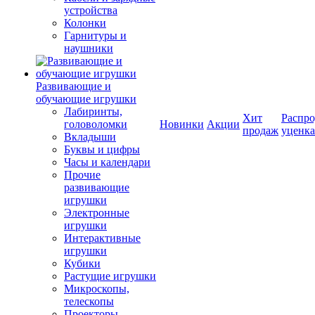
устройства
Колонки
Гарнитуры и
наушники
Развивающие и
обучающие игрушки
Лабиринты,
Хит
Распро
головоломки
Новинки
Акции
продаж
уценка
Вкладыши
Буквы и цифры
Часы и календари
Прочие
развивающие
игрушки
Электронные
игрушки
Интерактивные
игрушки
Кубики
Растущие игрушки
Микроскопы,
телескопы
Проекторы