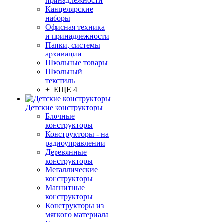
принадлежности
Канцелярские
наборы
Офисная техника
и принадлежности
Папки, системы
архивации
Школьные товары
Школьный
текстиль
+ ЕЩЕ 4
Детские конструкторы
Блочные
конструкторы
Конструкторы - на
радиоуправлении
Деревянные
конструкторы
Металлические
конструкторы
Магнитные
конструкторы
Конструкторы из
мягкого материала