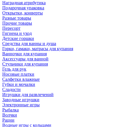
Наградная атрибутика
Подарочная упаковка
Открытки, конверты
Разные товары
Прочие товары
Пересорт
Гигиена и уход
Детские горшки
Средства для ванны и душа
Горки, гамаки, матрасы для купания
Ванночки для купания
Аксессуары для ванной
Стульчики для купания
Гель для рук
Носовые платки
Салфетки влажные
Губки и мочалки
Сладости
Игрушки для развлечений
Заводные игрушки
Электронные игры
Рыбалка
Волчки
Рации
Водные игры с кольцами