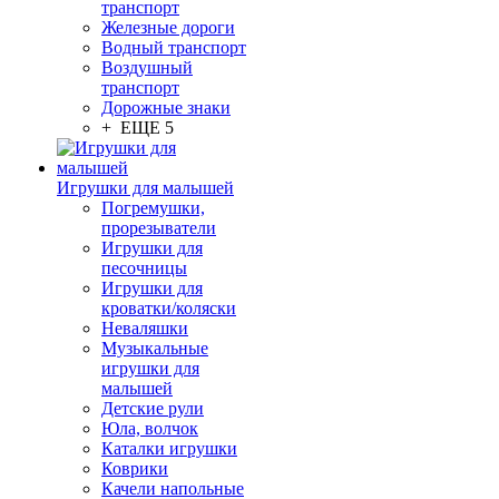
транспорт
Железные дороги
Водный транспорт
Воздушный
транспорт
Дорожные знаки
+ ЕЩЕ 5
Игрушки для малышей
Погремушки,
прорезыватели
Игрушки для
песочницы
Игрушки для
кроватки/коляски
Неваляшки
Музыкальные
игрушки для
малышей
Детские рули
Юла, волчок
Каталки игрушки
Коврики
Качели напольные