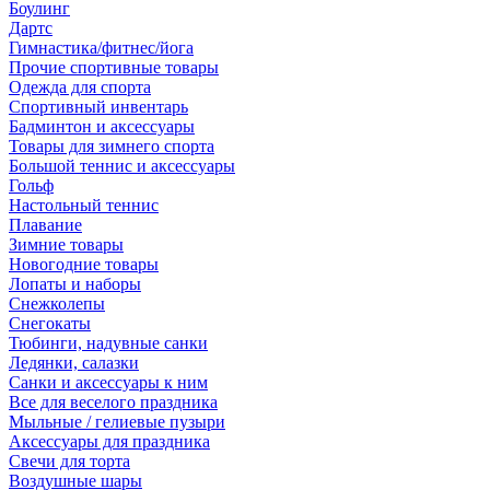
Боулинг
Дартс
Гимнастика/фитнес/йога
Прочие спортивные товары
Одежда для спорта
Спортивный инвентарь
Бадминтон и аксессуары
Товары для зимнего спорта
Большой теннис и аксессуары
Гольф
Настольный теннис
Плавание
Зимние товары
Новогодние товары
Лопаты и наборы
Снежколепы
Снегокаты
Тюбинги, надувные санки
Ледянки, салазки
Санки и аксессуары к ним
Все для веселого праздника
Мыльные / гелиевые пузыри
Аксессуары для праздника
Свечи для торта
Воздушные шары