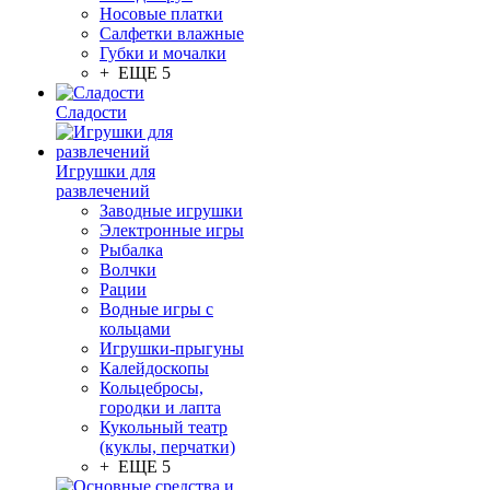
Носовые платки
Салфетки влажные
Губки и мочалки
+ ЕЩЕ 5
Сладости
Игрушки для
развлечений
Заводные игрушки
Электронные игры
Рыбалка
Волчки
Рации
Водные игры с
кольцами
Игрушки-прыгуны
Калейдоскопы
Кольцебросы,
городки и лапта
Кукольный театр
(куклы, перчатки)
+ ЕЩЕ 5