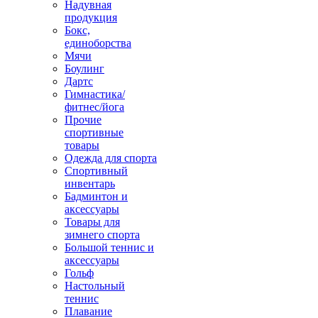
Надувная
продукция
Бокс,
единоборства
Мячи
Боулинг
Дартс
Гимнастика/
фитнес/йога
Прочие
спортивные
товары
Одежда для спорта
Спортивный
инвентарь
Бадминтон и
аксессуары
Товары для
зимнего спорта
Большой теннис и
аксессуары
Гольф
Настольный
теннис
Плавание