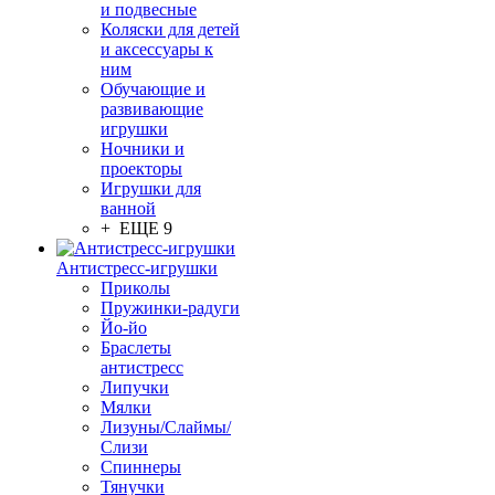
и подвесные
Коляски для детей
и аксессуары к
ним
Обучающие и
развивающие
игрушки
Ночники и
проекторы
Игрушки для
ванной
+ ЕЩЕ 9
Антистресс-игрушки
Приколы
Пружинки-радуги
Йо-йо
Браслеты
антистресс
Липучки
Мялки
Лизуны/Слаймы/
Слизи
Спиннеры
Тянучки