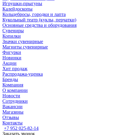
Игрушки-прыгуны
Калейдоскопы
Кольцебросы, городки и лапта
Кукольный театр (куклы, перчатки)
Основные средства и оборудования
Сувениры
Копилки
Значки сувенирные
Магниты сувенирные
Фигурки
Новинки
Акции
Хит продаж
Распродажа-уценка
Бренды
Компания
О компании
Новости
Сотрудники
Вакансии
Магазины
Отзывы
Контакты
+7 952 025-82-14
Заказать звонок