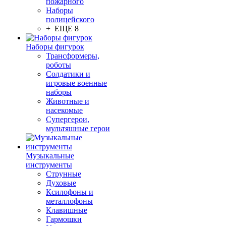
пожарного
Наборы
полицейского
+ ЕЩЕ 8
Наборы фигурок
Трансформеры,
роботы
Солдатики и
игровые военные
наборы
Животные и
насекомые
Супергерои,
мультяшные герои
Музыкальные
инструменты
Струнные
Духовые
Ксилофоны и
металлофоны
Клавишные
Гармошки