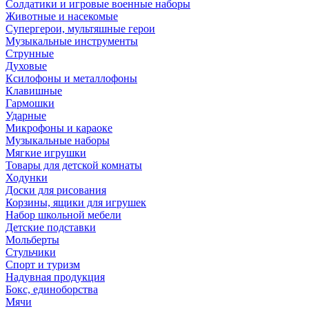
Солдатики и игровые военные наборы
Животные и насекомые
Супергерои, мультяшные герои
Музыкальные инструменты
Струнные
Духовые
Ксилофоны и металлофоны
Клавишные
Гармошки
Ударные
Микрофоны и караоке
Музыкальные наборы
Мягкие игрушки
Товары для детской комнаты
Ходунки
Доски для рисования
Корзины, ящики для игрушек
Набор школьной мебели
Детские подставки
Мольберты
Стульчики
Спорт и туризм
Надувная продукция
Бокс, единоборства
Мячи