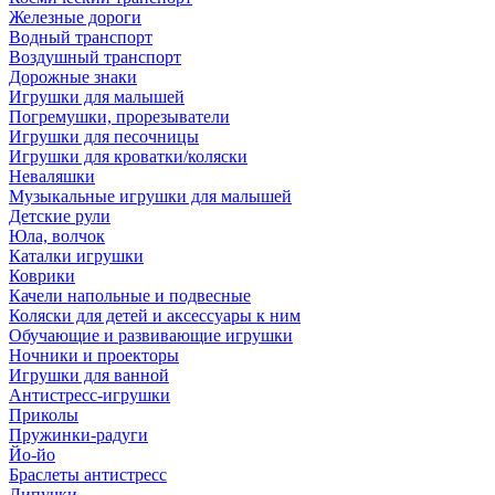
Железные дороги
Водный транспорт
Воздушный транспорт
Дорожные знаки
Игрушки для малышей
Погремушки, прорезыватели
Игрушки для песочницы
Игрушки для кроватки/коляски
Неваляшки
Музыкальные игрушки для малышей
Детские рули
Юла, волчок
Каталки игрушки
Коврики
Качели напольные и подвесные
Коляски для детей и аксессуары к ним
Обучающие и развивающие игрушки
Ночники и проекторы
Игрушки для ванной
Антистресс-игрушки
Приколы
Пружинки-радуги
Йо-йо
Браслеты антистресс
Липучки