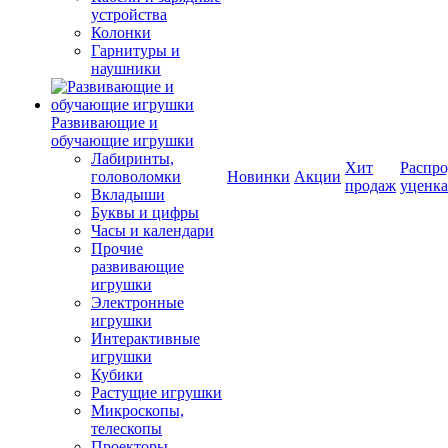
устройства
Колонки
Гарнитуры и
наушники
Развивающие и
обучающие игрушки
Лабиринты,
Хит
Распро
головоломки
Новинки
Акции
продаж
уценка
Вкладыши
Буквы и цифры
Часы и календари
Прочие
развивающие
игрушки
Электронные
игрушки
Интерактивные
игрушки
Кубики
Растущие игрушки
Микроскопы,
телескопы
Проекторы