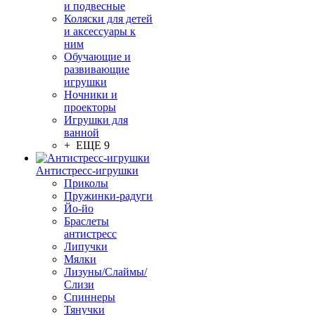
и подвесные
Коляски для детей
и аксессуары к
ним
Обучающие и
развивающие
игрушки
Ночники и
проекторы
Игрушки для
ванной
+ ЕЩЕ 9
Антистресс-игрушки
Приколы
Пружинки-радуги
Йо-йо
Браслеты
антистресс
Липучки
Мялки
Лизуны/Слаймы/
Слизи
Спиннеры
Тянучки