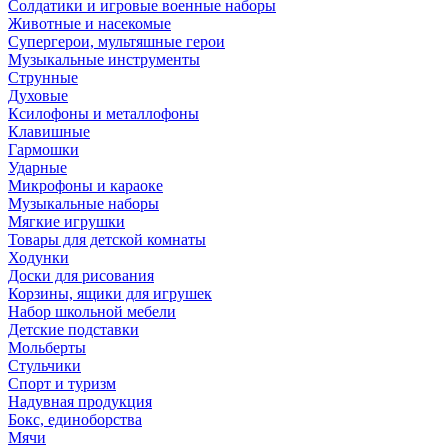
Солдатики и игровые военные наборы
Животные и насекомые
Супергерои, мультяшные герои
Музыкальные инструменты
Струнные
Духовые
Ксилофоны и металлофоны
Клавишные
Гармошки
Ударные
Микрофоны и караоке
Музыкальные наборы
Мягкие игрушки
Товары для детской комнаты
Ходунки
Доски для рисования
Корзины, ящики для игрушек
Набор школьной мебели
Детские подставки
Мольберты
Стульчики
Спорт и туризм
Надувная продукция
Бокс, единоборства
Мячи