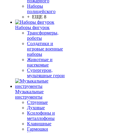
пожарного
Наборы
полицейского
+ ЕЩЕ 8
Наборы фигурок
Трансформеры,
роботы
Солдатики и
игровые военные
наборы
Животные и
насекомые
Супергерои,
мультяшные герои
Музыкальные
инструменты
Струнные
Духовые
Ксилофоны и
металлофоны
Клавишные
Гармошки