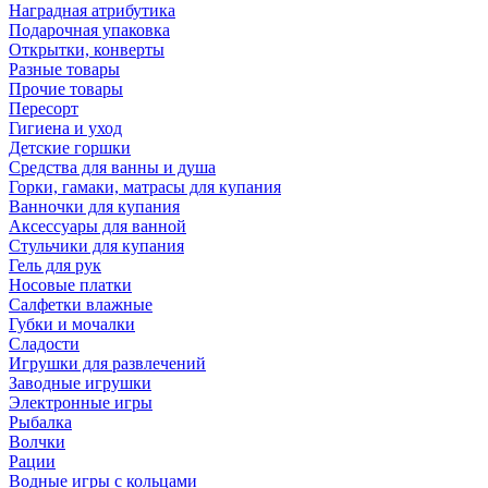
Наградная атрибутика
Подарочная упаковка
Открытки, конверты
Разные товары
Прочие товары
Пересорт
Гигиена и уход
Детские горшки
Средства для ванны и душа
Горки, гамаки, матрасы для купания
Ванночки для купания
Аксессуары для ванной
Стульчики для купания
Гель для рук
Носовые платки
Салфетки влажные
Губки и мочалки
Сладости
Игрушки для развлечений
Заводные игрушки
Электронные игры
Рыбалка
Волчки
Рации
Водные игры с кольцами