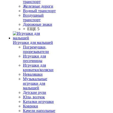
транспорт
Железные дороги
Водный транспорт
Воздушный
транспорт
Дорожные знаки
+ ЕЩЕ 5
Игрушки для малышей
Погремушки,
прорезыватели
Игрушки для
песочницы
Игрушки для
кроватки/коляски
Неваляшки
Музыкальные
игрушки для
малышей
Детские рули
Юла, волчок
Каталки игрушки
Коврики
Качели напольные