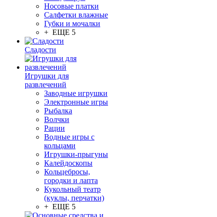
Носовые платки
Салфетки влажные
Губки и мочалки
+ ЕЩЕ 5
Сладости
Игрушки для
развлечений
Заводные игрушки
Электронные игры
Рыбалка
Волчки
Рации
Водные игры с
кольцами
Игрушки-прыгуны
Калейдоскопы
Кольцебросы,
городки и лапта
Кукольный театр
(куклы, перчатки)
+ ЕЩЕ 5