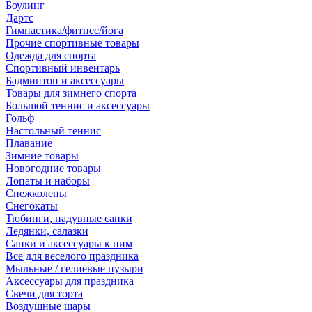
Боулинг
Дартс
Гимнастика/фитнес/йога
Прочие спортивные товары
Одежда для спорта
Спортивный инвентарь
Бадминтон и аксессуары
Товары для зимнего спорта
Большой теннис и аксессуары
Гольф
Настольный теннис
Плавание
Зимние товары
Новогодние товары
Лопаты и наборы
Снежколепы
Снегокаты
Тюбинги, надувные санки
Ледянки, салазки
Санки и аксессуары к ним
Все для веселого праздника
Мыльные / гелиевые пузыри
Аксессуары для праздника
Свечи для торта
Воздушные шары