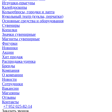
Игрушки-прыгуны
Калейдоскопы
Кольцебросы, городки и лапта
Кукольный театр (куклы, перчатки)
Основные средства и оборудования
Сувениры
Копилки
Значки сувенирные
Магниты сувенирные
Фигурки
Новинки
Акции
Хит продаж
Распродажа-уценка
Бренды
Компания
О компании
Новости
Сотрудники
Вакансии
Магазины
Отзывы
Контакты
+7 952 025-82-14
Заказать звонок