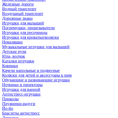
Железные дороги
Водный транспорт
Воздушный транспорт
Дорожные знаки
Игрушки для малышей
Погремушки, прорезыватели
Игрушки для песочницы
Игрушки для кроватки/коляски
Неваляшки
Музыкальные игрушки для малышей
Детские рули
Юла, волчок
Каталки игрушки
Коврики
Качели напольные и подвесные
Коляски для детей и аксессуары к ним
Обучающие и развивающие игрушки
Ночники и проекторы
Игрушки для ванной
Антистресс-игрушки
Приколы
Пружинки-радуги
Йо-йо
Браслеты антистресс
Липучки