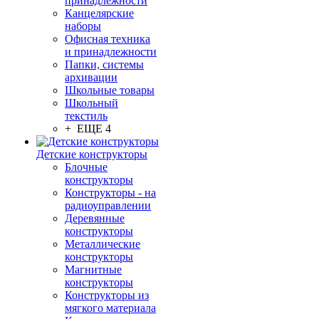
принадлежности
Канцелярские
наборы
Офисная техника
и принадлежности
Папки, системы
архивации
Школьные товары
Школьный
текстиль
+ ЕЩЕ 4
Детские конструкторы
Блочные
конструкторы
Конструкторы - на
радиоуправлении
Деревянные
конструкторы
Металлические
конструкторы
Магнитные
конструкторы
Конструкторы из
мягкого материала