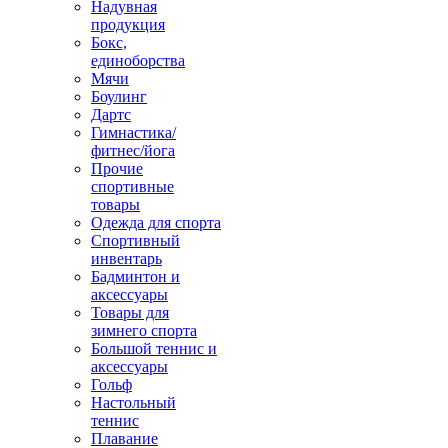
Надувная
продукция
Бокс,
единоборства
Мячи
Боулинг
Дартс
Гимнастика/
фитнес/йога
Прочие
спортивные
товары
Одежда для спорта
Спортивный
инвентарь
Бадминтон и
аксессуары
Товары для
зимнего спорта
Большой теннис и
аксессуары
Гольф
Настольный
теннис
Плавание