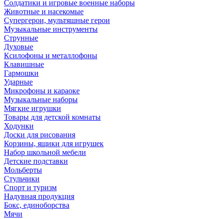
Солдатики и игровые военные наборы
Животные и насекомые
Супергерои, мультяшные герои
Музыкальные инструменты
Струнные
Духовые
Ксилофоны и металлофоны
Клавишные
Гармошки
Ударные
Микрофоны и караоке
Музыкальные наборы
Мягкие игрушки
Товары для детской комнаты
Ходунки
Доски для рисования
Корзины, ящики для игрушек
Набор школьной мебели
Детские подставки
Мольберты
Стульчики
Спорт и туризм
Надувная продукция
Бокс, единоборства
Мячи