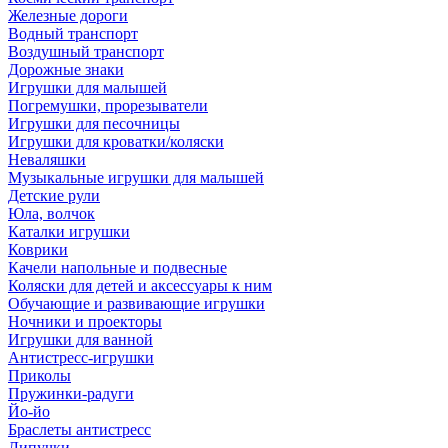
Железные дороги
Водный транспорт
Воздушный транспорт
Дорожные знаки
Игрушки для малышей
Погремушки, прорезыватели
Игрушки для песочницы
Игрушки для кроватки/коляски
Неваляшки
Музыкальные игрушки для малышей
Детские рули
Юла, волчок
Каталки игрушки
Коврики
Качели напольные и подвесные
Коляски для детей и аксессуары к ним
Обучающие и развивающие игрушки
Ночники и проекторы
Игрушки для ванной
Антистресс-игрушки
Приколы
Пружинки-радуги
Йо-йо
Браслеты антистресс
Липучки