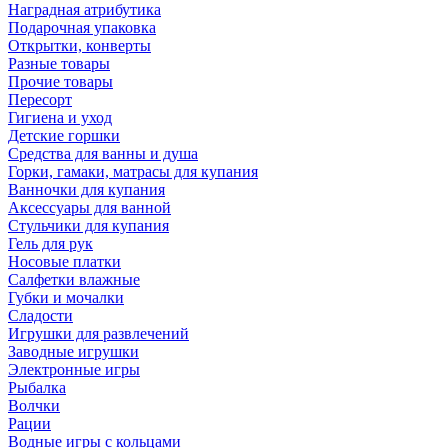
Наградная атрибутика
Подарочная упаковка
Открытки, конверты
Разные товары
Прочие товары
Пересорт
Гигиена и уход
Детские горшки
Средства для ванны и душа
Горки, гамаки, матрасы для купания
Ванночки для купания
Аксессуары для ванной
Стульчики для купания
Гель для рук
Носовые платки
Салфетки влажные
Губки и мочалки
Сладости
Игрушки для развлечений
Заводные игрушки
Электронные игры
Рыбалка
Волчки
Рации
Водные игры с кольцами