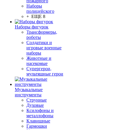
пожарного
Наборы
полицейского
+ ЕЩЕ 8
Наборы фигурок
Трансформеры,
роботы
Солдатики и
игровые военные
наборы
Животные и
насекомые
Супергерои,
мультяшные герои
Музыкальные
инструменты
Струнные
Духовые
Ксилофоны и
металлофоны
Клавишные
Гармошки