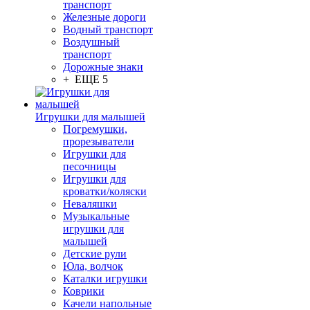
транспорт
Железные дороги
Водный транспорт
Воздушный
транспорт
Дорожные знаки
+ ЕЩЕ 5
Игрушки для малышей
Погремушки,
прорезыватели
Игрушки для
песочницы
Игрушки для
кроватки/коляски
Неваляшки
Музыкальные
игрушки для
малышей
Детские рули
Юла, волчок
Каталки игрушки
Коврики
Качели напольные