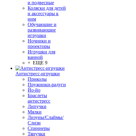
и подвесные
Коляски для детей
и аксессуары к
ним
Обучающие и
развивающие
игрушки
Ночники и
проекторы
Игрушки для
ванной
+ ЕЩЕ 9
Антистресс-игрушки
Приколы
Пружинки-радуги
Йо-йо
Браслеты
антистресс
Липучки
Мялки
Лизуны/Слаймы/
Слизи
Спиннеры
Тянучки