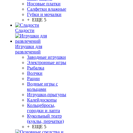
Носовые платки
Салфетки влажные
Губки и мочалки
+ ЕЩЕ 5
Сладости
Игрушки для
развлечений
Заводные игрушки
Электронные игры
Рыбалка
Волчки
Рации
Водные игры с
кольцами
Игрушки-прыгуны
Калейдоскопы
Кольцебросы,
городки и лапта
Кукольный театр
(куклы, перчатки)
+ ЕЩЕ 5