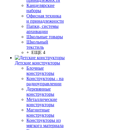
принадлежности
Канцелярские
наборы
Офисная техника
и принадлежности
Папки, системы
архивации
Школьные товары
Школьный
текстиль
+ ЕЩЕ 4
Детские конструкторы
Блочные
конструкторы
Конструкторы - на
радиоуправлении
Деревянные
конструкторы
Металлические
конструкторы
Магнитные
конструкторы
Конструкторы из
мягкого материала