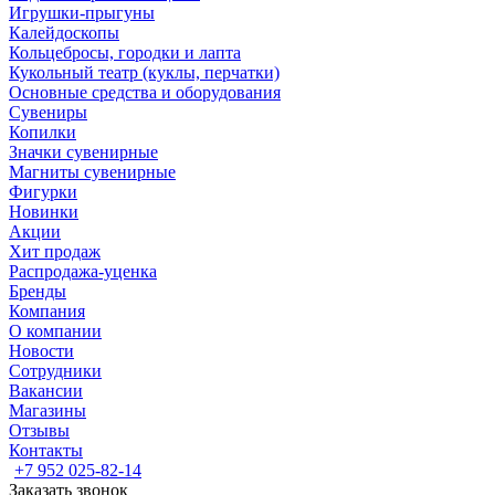
Игрушки-прыгуны
Калейдоскопы
Кольцебросы, городки и лапта
Кукольный театр (куклы, перчатки)
Основные средства и оборудования
Сувениры
Копилки
Значки сувенирные
Магниты сувенирные
Фигурки
Новинки
Акции
Хит продаж
Распродажа-уценка
Бренды
Компания
О компании
Новости
Сотрудники
Вакансии
Магазины
Отзывы
Контакты
+7 952 025-82-14
Заказать звонок