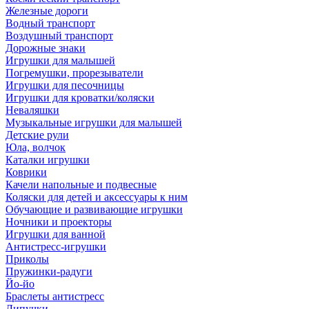
Железные дороги
Водный транспорт
Воздушный транспорт
Дорожные знаки
Игрушки для малышей
Погремушки, прорезыватели
Игрушки для песочницы
Игрушки для кроватки/коляски
Неваляшки
Музыкальные игрушки для малышей
Детские рули
Юла, волчок
Каталки игрушки
Коврики
Качели напольные и подвесные
Коляски для детей и аксессуары к ним
Обучающие и развивающие игрушки
Ночники и проекторы
Игрушки для ванной
Антистресс-игрушки
Приколы
Пружинки-радуги
Йо-йо
Браслеты антистресс
Липучки