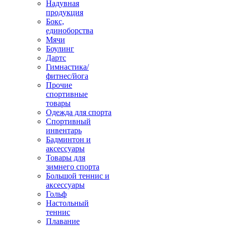
Надувная
продукция
Бокс,
единоборства
Мячи
Боулинг
Дартс
Гимнастика/
фитнес/йога
Прочие
спортивные
товары
Одежда для спорта
Спортивный
инвентарь
Бадминтон и
аксессуары
Товары для
зимнего спорта
Большой теннис и
аксессуары
Гольф
Настольный
теннис
Плавание