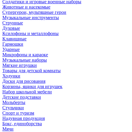
Солдатики и игровые военные наборы
Животные и насекомые
Супергерои, мультяшные герои
Музыкальные инструменты
Струнные
Духовые
Ксилофоны и металлофоны
Клавишные
Гармошки
Ударные
Микрофоны и караоке
Музыкальные наборы
Мягкие игрушки
Товары для детской комнаты
Ходунки
Доски для рисования
Корзины, ящики для игрушек
Набор школьной мебели
Детские подставки
Мольберты
Стульчики
Спорт и туризм
Надувная продукция
Бокс, единоборства
Мячи