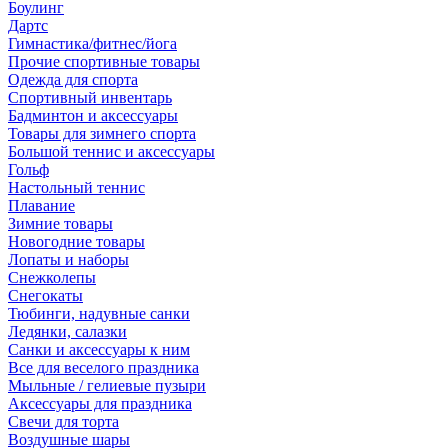
Боулинг
Дартс
Гимнастика/фитнес/йога
Прочие спортивные товары
Одежда для спорта
Спортивный инвентарь
Бадминтон и аксессуары
Товары для зимнего спорта
Большой теннис и аксессуары
Гольф
Настольный теннис
Плавание
Зимние товары
Новогодние товары
Лопаты и наборы
Снежколепы
Снегокаты
Тюбинги, надувные санки
Ледянки, салазки
Санки и аксессуары к ним
Все для веселого праздника
Мыльные / гелиевые пузыри
Аксессуары для праздника
Свечи для торта
Воздушные шары