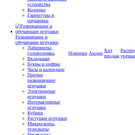
устройства
Колонки
Гарнитуры и
наушники
Развивающие и
обучающие игрушки
Лабиринты,
Хит
Распро
головоломки
Новинки
Акции
продаж
уценка
Вкладыши
Буквы и цифры
Часы и календари
Прочие
развивающие
игрушки
Электронные
игрушки
Интерактивные
игрушки
Кубики
Растущие игрушки
Микроскопы,
телескопы
Проекторы