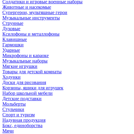
Солдатики и игровые военные наборы
Животные и насекомые
Супергерои, мультяшные герои
Музыкальные инструменты
Струнные
Духовые
Ксилофоны и металлофоны
Клавишные
Гармошки
Ударные
Микрофоны и караоке
Музыкальные наборы
Мягкие игрушки
Товары для детской комнаты
Ходунки
Доски для рисования
Корзины, ящики для игрушек
Набор школьной мебели
Детские подставки
Мольберты
Стульчики
Спорт и туризм
Надувная продукция
Бокс, единоборства
Мячи