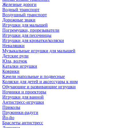
Железные дороги
Водный транспорт
Воздушный транспорт
Дорожные знаки
Игрушки для малышей
Погремушки, прорезыватели
Игрушки для песочницы
Игрушки для кроватки/коляски
Неваляшки
Музыкальные игрушки для малышей
Детские рули
Юла, волчок
Каталки игрушки
Коврики
Качели напольные и подвесные
Коляски для детей и аксессуары к ним
Обучающие и развивающие игрушки
Ночники и проекторы
Игрушки для ванной
Антистресс-игрушки
Приколы
Пружинки-радуги
Йо-йо
Браслеты антистресс
Липучки