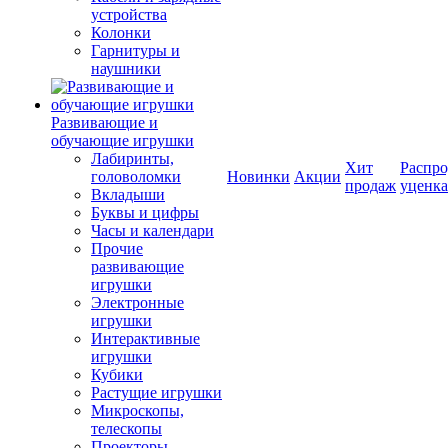
устройства
Колонки
Гарнитуры и
наушники
Развивающие и
обучающие игрушки
Лабиринты,
Хит
Распро
головоломки
Новинки
Акции
продаж
уценка
Вкладыши
Буквы и цифры
Часы и календари
Прочие
развивающие
игрушки
Электронные
игрушки
Интерактивные
игрушки
Кубики
Растущие игрушки
Микроскопы,
телескопы
Проекторы