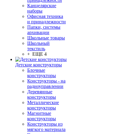
принадлежности
Канцелярские
наборы
Офисная техника
и принадлежности
Папки, системы
архивации
Школьные товары
Школьный
текстиль
+ ЕЩЕ 4
Детские конструкторы
Блочные
конструкторы
Конструкторы - на
радиоуправлении
Деревянные
конструкторы
Металлические
конструкторы
Магнитные
конструкторы
Конструкторы из
мягкого материала