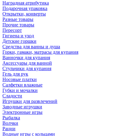
Наградная атрибутика
Подарочная упаковка
Открытки, конверты
Разные товары
Прочие товары
Пересорт
Гигиена и уход
Детские горшки
Средства для ванны и душа
Горки, гамаки, матрасы для купания
Ванночки для купания
Аксессуары для ванной
Стульчики для купания
Гель для рук
Носовые платки
Салфетки влажные
Губки и мочалки
Сладости
Игрушки для развлечений
Заводные игрушки
Электронные игры
Рыбалка
Волчки
Рации
Водные игры с кольцами