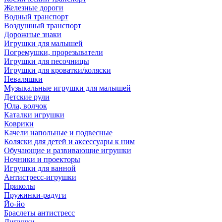
Железные дороги
Водный транспорт
Воздушный транспорт
Дорожные знаки
Игрушки для малышей
Погремушки, прорезыватели
Игрушки для песочницы
Игрушки для кроватки/коляски
Неваляшки
Музыкальные игрушки для малышей
Детские рули
Юла, волчок
Каталки игрушки
Коврики
Качели напольные и подвесные
Коляски для детей и аксессуары к ним
Обучающие и развивающие игрушки
Ночники и проекторы
Игрушки для ванной
Антистресс-игрушки
Приколы
Пружинки-радуги
Йо-йо
Браслеты антистресс
Липучки