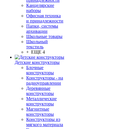
принадлежности
Канцелярские
наборы
Офисная техника
и принадлежности
Папки, системы
архивации
Школьные товары
Школьный
текстиль
+ ЕЩЕ 4
Детские конструкторы
Блочные
конструкторы
Конструкторы - на
радиоуправлении
Деревянные
конструкторы
Металлические
конструкторы
Магнитные
конструкторы
Конструкторы из
мягкого материала