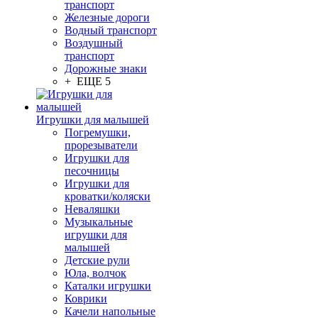
транспорт
Железные дороги
Водный транспорт
Воздушный
транспорт
Дорожные знаки
+ ЕЩЕ 5
Игрушки для малышей
Погремушки,
прорезыватели
Игрушки для
песочницы
Игрушки для
кроватки/коляски
Неваляшки
Музыкальные
игрушки для
малышей
Детские рули
Юла, волчок
Каталки игрушки
Коврики
Качели напольные