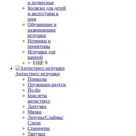
и подвесные
Коляски для детей
и аксессуары к
ним
Обучающие и
развивающие
игрушки
Ночники и
проекторы
Игрушки для
ванной
+ ЕЩЕ 9
Антистресс-игрушки
Приколы
Пружинки-радуги
Йо-йо
Браслеты
антистресс
Липучки
Мялки
Лизуны/Слаймы/
Слизи
Спиннеры
Тянучки