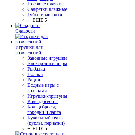
Носовые платки
Салфетки влажные
Губки и мочалки
+ ЕЩЕ 5
Сладости
Игрушки для
развлечений
Заводные игрушки
Электронные игры
Рыбалка
Волчки
Рации
Водные игры с
кольцами
Игрушки-прыгуны
Калейдоскопы
Кольцебросы,
городки и лапта
Кукольный театр
(куклы, перчатки)
+ ЕЩЕ 5