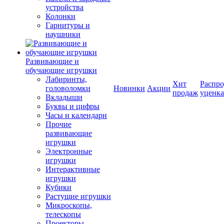
устройства
Колонки
Гарнитуры и
наушники
Развивающие и
обучающие игрушки
Лабиринты,
Хит
Распро
головоломки
Новинки
Акции
продаж
уценка
Вкладыши
Буквы и цифры
Часы и календари
Прочие
развивающие
игрушки
Электронные
игрушки
Интерактивные
игрушки
Кубики
Растущие игрушки
Микроскопы,
телескопы
Проекторы