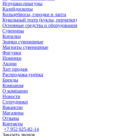
Игрушки-прыгуны
Калейдоскопы
Кольцебросы, городки и лапта
Кукольный театр (куклы, перчатки)
Основные средства и оборудования
Сувениры
Копилки
Значки сувенирные
Магниты сувенирные
Фигурки
Новинки
Акции
Хит продаж
Распродажа-уценка
Бренды
Компания
О компании
Новости
Сотрудники
Вакансии
Магазины
Отзывы
Контакты
+7 952 025-82-14
Заказать звонок