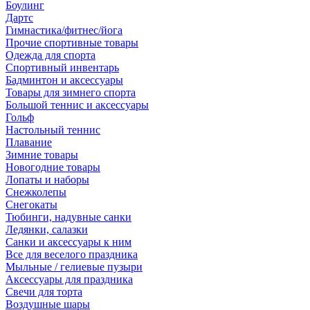
Боулинг
Дартс
Гимнастика/фитнес/йога
Прочие спортивные товары
Одежда для спорта
Спортивный инвентарь
Бадминтон и аксессуары
Товары для зимнего спорта
Большой теннис и аксессуары
Гольф
Настольный теннис
Плавание
Зимние товары
Новогодние товары
Лопаты и наборы
Снежколепы
Снегокаты
Тюбинги, надувные санки
Ледянки, салазки
Санки и аксессуары к ним
Все для веселого праздника
Мыльные / гелиевые пузыри
Аксессуары для праздника
Свечи для торта
Воздушные шары