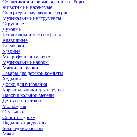
Солдатики и игровые военные наборы
Животные и насекомые
Супергерои, мультяшные герои
Музыкальные инструменты
Струнные
Духовые
Ксилофоны и металлофоны
Клавишные
Гармошки
Ударные
Микрофоны и караоке
Музыкальные наборы
Мягкие игрушки
Товары для детской комнаты
Ходунки
Доски для рисования
Корзины, ящики для игрушек
Набор школьной мебели
Детские подставки
Мольберты
Стульчики
Спорт и туризм
Надувная продукция
Бокс, единоборства
Мячи