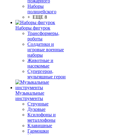
пожарного
Наборы
полицейского
+ ЕЩЕ 8
Наборы фигурок
Трансформеры,
роботы
Солдатики и
игровые военные
наборы
Животные и
насекомые
Супергерои,
мультяшные герои
Музыкальные
инструменты
Струнные
Духовые
Ксилофоны и
металлофоны
Клавишные
Гармошки