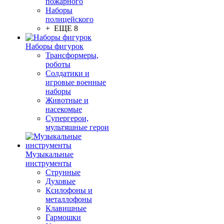
пожарного
Наборы
полицейского
+ ЕЩЕ 8
Наборы фигурок
Трансформеры,
роботы
Солдатики и
игровые военные
наборы
Животные и
насекомые
Супергерои,
мультяшные герои
Музыкальные
инструменты
Струнные
Духовые
Ксилофоны и
металлофоны
Клавишные
Гармошки