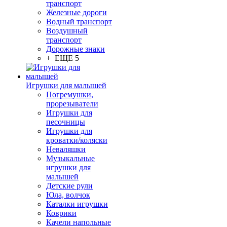
транспорт
Железные дороги
Водный транспорт
Воздушный
транспорт
Дорожные знаки
+ ЕЩЕ 5
Игрушки для малышей
Погремушки,
прорезыватели
Игрушки для
песочницы
Игрушки для
кроватки/коляски
Неваляшки
Музыкальные
игрушки для
малышей
Детские рули
Юла, волчок
Каталки игрушки
Коврики
Качели напольные