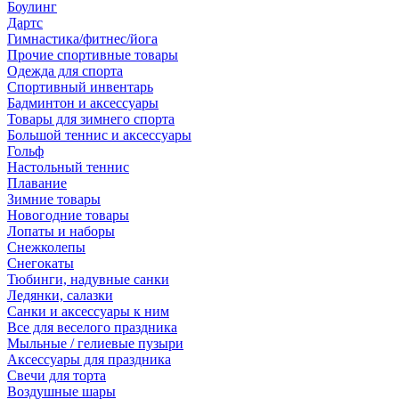
Боулинг
Дартс
Гимнастика/фитнес/йога
Прочие спортивные товары
Одежда для спорта
Спортивный инвентарь
Бадминтон и аксессуары
Товары для зимнего спорта
Большой теннис и аксессуары
Гольф
Настольный теннис
Плавание
Зимние товары
Новогодние товары
Лопаты и наборы
Снежколепы
Снегокаты
Тюбинги, надувные санки
Ледянки, салазки
Санки и аксессуары к ним
Все для веселого праздника
Мыльные / гелиевые пузыри
Аксессуары для праздника
Свечи для торта
Воздушные шары