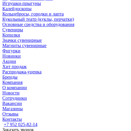
Игрушки-прыгуны
Калейдоскопы
Кольцебросы, городки и лапта
Кукольный театр (куклы, перчатки)
Основные средства и оборудования
Сувениры
Копилки
Значки сувенирные
Магниты сувенирные
Фигурки
Новинки
Акции
Хит продаж
Распродажа-уценка
Бренды
Компания
О компании
Новости
Сотрудники
Вакансии
Магазины
Отзывы
Контакты
+7 952 025-82-14
Заказать звонок