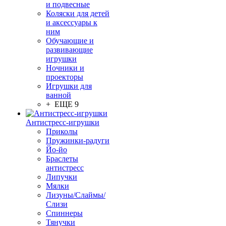
и подвесные
Коляски для детей
и аксессуары к
ним
Обучающие и
развивающие
игрушки
Ночники и
проекторы
Игрушки для
ванной
+ ЕЩЕ 9
Антистресс-игрушки
Приколы
Пружинки-радуги
Йо-йо
Браслеты
антистресс
Липучки
Мялки
Лизуны/Слаймы/
Слизи
Спиннеры
Тянучки