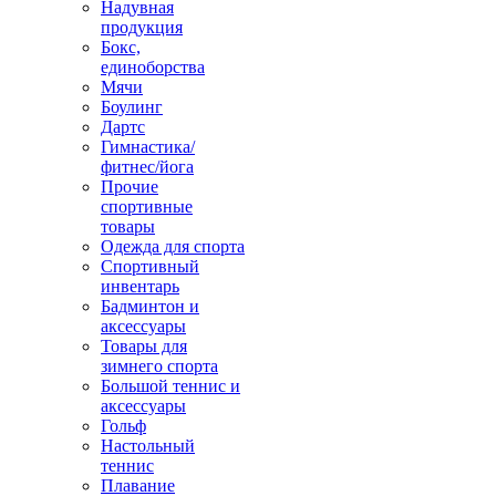
Надувная
продукция
Бокс,
единоборства
Мячи
Боулинг
Дартс
Гимнастика/
фитнес/йога
Прочие
спортивные
товары
Одежда для спорта
Спортивный
инвентарь
Бадминтон и
аксессуары
Товары для
зимнего спорта
Большой теннис и
аксессуары
Гольф
Настольный
теннис
Плавание