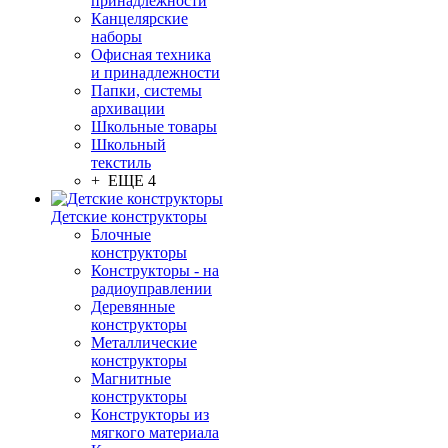
принадлежности
Канцелярские
наборы
Офисная техника
и принадлежности
Папки, системы
архивации
Школьные товары
Школьный
текстиль
+ ЕЩЕ 4
Детские конструкторы
Блочные
конструкторы
Конструкторы - на
радиоуправлении
Деревянные
конструкторы
Металлические
конструкторы
Магнитные
конструкторы
Конструкторы из
мягкого материала