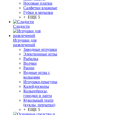
Носовые платки
Салфетки влажные
Губки и мочалки
+ ЕЩЕ 5
Сладости
Игрушки для
развлечений
Заводные игрушки
Электронные игры
Рыбалка
Волчки
Рации
Водные игры с
кольцами
Игрушки-прыгуны
Калейдоскопы
Кольцебросы,
городки и лапта
Кукольный театр
(куклы, перчатки)
+ ЕЩЕ 5