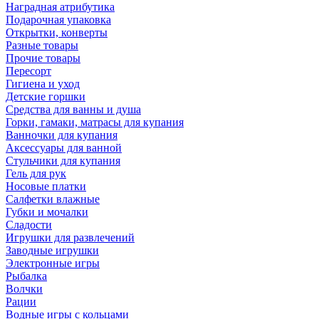
Наградная атрибутика
Подарочная упаковка
Открытки, конверты
Разные товары
Прочие товары
Пересорт
Гигиена и уход
Детские горшки
Средства для ванны и душа
Горки, гамаки, матрасы для купания
Ванночки для купания
Аксессуары для ванной
Стульчики для купания
Гель для рук
Носовые платки
Салфетки влажные
Губки и мочалки
Сладости
Игрушки для развлечений
Заводные игрушки
Электронные игры
Рыбалка
Волчки
Рации
Водные игры с кольцами