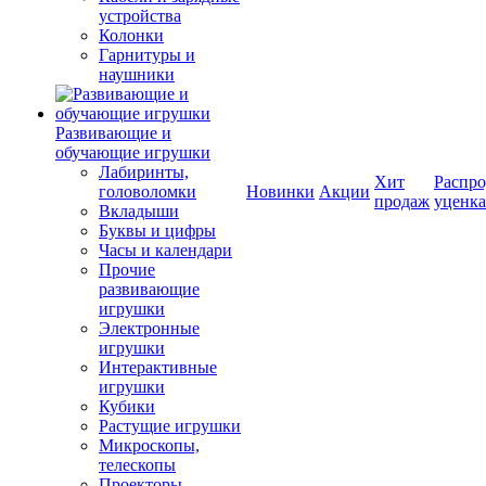
устройства
Колонки
Гарнитуры и
наушники
Развивающие и
обучающие игрушки
Лабиринты,
Хит
Распро
головоломки
Новинки
Акции
продаж
уценка
Вкладыши
Буквы и цифры
Часы и календари
Прочие
развивающие
игрушки
Электронные
игрушки
Интерактивные
игрушки
Кубики
Растущие игрушки
Микроскопы,
телескопы
Проекторы