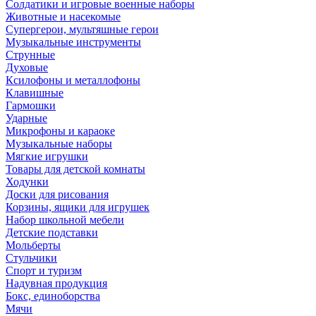
Солдатики и игровые военные наборы
Животные и насекомые
Супергерои, мультяшные герои
Музыкальные инструменты
Струнные
Духовые
Ксилофоны и металлофоны
Клавишные
Гармошки
Ударные
Микрофоны и караоке
Музыкальные наборы
Мягкие игрушки
Товары для детской комнаты
Ходунки
Доски для рисования
Корзины, ящики для игрушек
Набор школьной мебели
Детские подставки
Мольберты
Стульчики
Спорт и туризм
Надувная продукция
Бокс, единоборства
Мячи