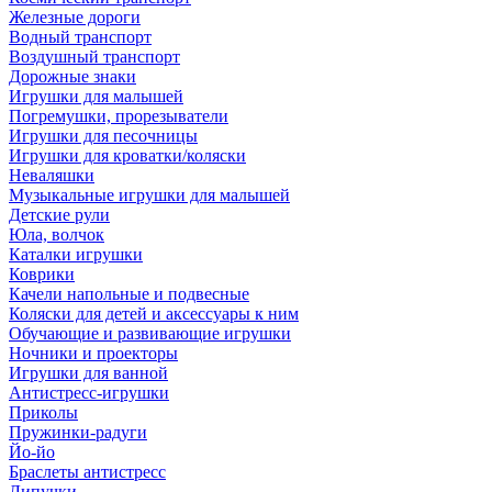
Железные дороги
Водный транспорт
Воздушный транспорт
Дорожные знаки
Игрушки для малышей
Погремушки, прорезыватели
Игрушки для песочницы
Игрушки для кроватки/коляски
Неваляшки
Музыкальные игрушки для малышей
Детские рули
Юла, волчок
Каталки игрушки
Коврики
Качели напольные и подвесные
Коляски для детей и аксессуары к ним
Обучающие и развивающие игрушки
Ночники и проекторы
Игрушки для ванной
Антистресс-игрушки
Приколы
Пружинки-радуги
Йо-йо
Браслеты антистресс
Липучки