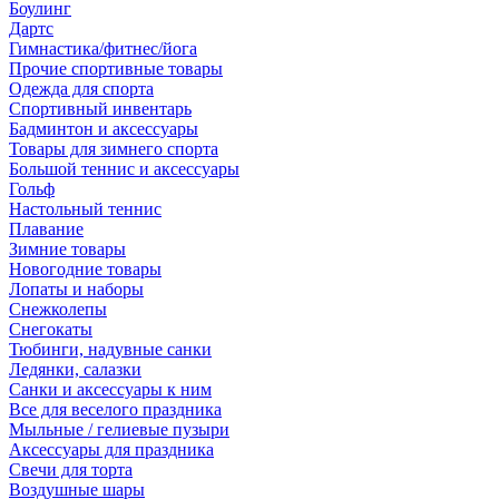
Боулинг
Дартс
Гимнастика/фитнес/йога
Прочие спортивные товары
Одежда для спорта
Спортивный инвентарь
Бадминтон и аксессуары
Товары для зимнего спорта
Большой теннис и аксессуары
Гольф
Настольный теннис
Плавание
Зимние товары
Новогодние товары
Лопаты и наборы
Снежколепы
Снегокаты
Тюбинги, надувные санки
Ледянки, салазки
Санки и аксессуары к ним
Все для веселого праздника
Мыльные / гелиевые пузыри
Аксессуары для праздника
Свечи для торта
Воздушные шары