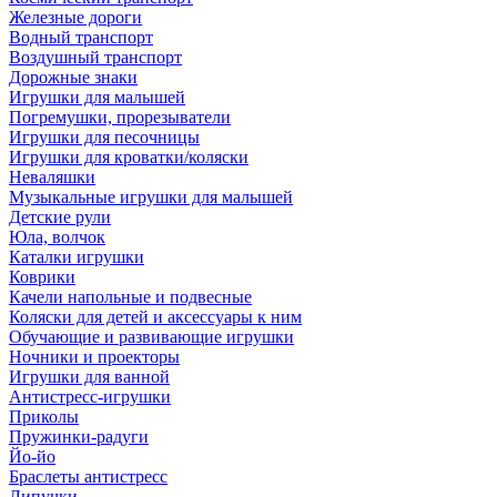
Железные дороги
Водный транспорт
Воздушный транспорт
Дорожные знаки
Игрушки для малышей
Погремушки, прорезыватели
Игрушки для песочницы
Игрушки для кроватки/коляски
Неваляшки
Музыкальные игрушки для малышей
Детские рули
Юла, волчок
Каталки игрушки
Коврики
Качели напольные и подвесные
Коляски для детей и аксессуары к ним
Обучающие и развивающие игрушки
Ночники и проекторы
Игрушки для ванной
Антистресс-игрушки
Приколы
Пружинки-радуги
Йо-йо
Браслеты антистресс
Липучки