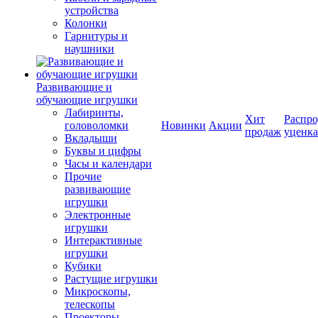
устройства
Колонки
Гарнитуры и
наушники
Развивающие и
обучающие игрушки
Лабиринты,
Хит
Распро
головоломки
Новинки
Акции
продаж
уценка
Вкладыши
Буквы и цифры
Часы и календари
Прочие
развивающие
игрушки
Электронные
игрушки
Интерактивные
игрушки
Кубики
Растущие игрушки
Микроскопы,
телескопы
Проекторы