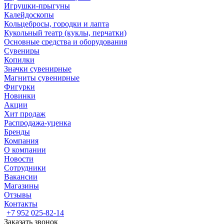
Игрушки-прыгуны
Калейдоскопы
Кольцебросы, городки и лапта
Кукольный театр (куклы, перчатки)
Основные средства и оборудования
Сувениры
Копилки
Значки сувенирные
Магниты сувенирные
Фигурки
Новинки
Акции
Хит продаж
Распродажа-уценка
Бренды
Компания
О компании
Новости
Сотрудники
Вакансии
Магазины
Отзывы
Контакты
+7 952 025-82-14
Заказать звонок