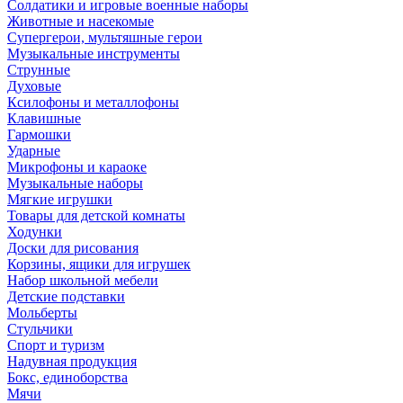
Солдатики и игровые военные наборы
Животные и насекомые
Супергерои, мультяшные герои
Музыкальные инструменты
Струнные
Духовые
Ксилофоны и металлофоны
Клавишные
Гармошки
Ударные
Микрофоны и караоке
Музыкальные наборы
Мягкие игрушки
Товары для детской комнаты
Ходунки
Доски для рисования
Корзины, ящики для игрушек
Набор школьной мебели
Детские подставки
Мольберты
Стульчики
Спорт и туризм
Надувная продукция
Бокс, единоборства
Мячи