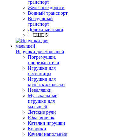
транспорт
Железные дороги
Водный транспорт
Воздушный
транспорт
Дорожные знаки
+ ЕЩЕ 5
Игрушки для малышей
Погремушки,
прорезыватели
Игрушки для
песочницы
Игрушки для
кроватки/коляски
Неваляшки
Музыкальные
игрушки для
малышей
Детские рули
Юла, волчок
Каталки игрушки
Коврики
Качели напольные