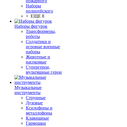
пожарного
Наборы
полицейского
+ ЕЩЕ 8
Наборы фигурок
Трансформеры,
роботы
Солдатики и
игровые военные
наборы
Животные и
насекомые
Супергерои,
мультяшные герои
Музыкальные
инструменты
Струнные
Духовые
Ксилофоны и
металлофоны
Клавишные
Гармошки