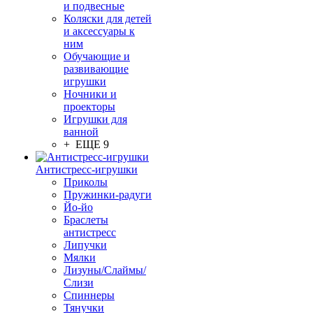
и подвесные
Коляски для детей
и аксессуары к
ним
Обучающие и
развивающие
игрушки
Ночники и
проекторы
Игрушки для
ванной
+ ЕЩЕ 9
Антистресс-игрушки
Приколы
Пружинки-радуги
Йо-йо
Браслеты
антистресс
Липучки
Мялки
Лизуны/Слаймы/
Слизи
Спиннеры
Тянучки