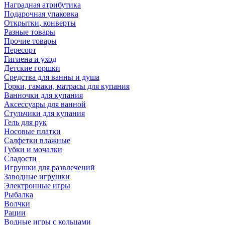
Наградная атрибутика
Подарочная упаковка
Открытки, конверты
Разные товары
Прочие товары
Пересорт
Гигиена и уход
Детские горшки
Средства для ванны и душа
Горки, гамаки, матрасы для купания
Ванночки для купания
Аксессуары для ванной
Стульчики для купания
Гель для рук
Носовые платки
Салфетки влажные
Губки и мочалки
Сладости
Игрушки для развлечений
Заводные игрушки
Электронные игры
Рыбалка
Волчки
Рации
Водные игры с кольцами