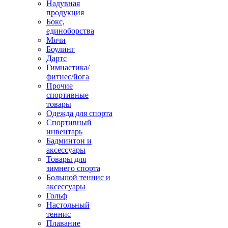
Надувная
продукция
Бокс,
единоборства
Мячи
Боулинг
Дартс
Гимнастика/
фитнес/йога
Прочие
спортивные
товары
Одежда для спорта
Спортивный
инвентарь
Бадминтон и
аксессуары
Товары для
зимнего спорта
Большой теннис и
аксессуары
Гольф
Настольный
теннис
Плавание