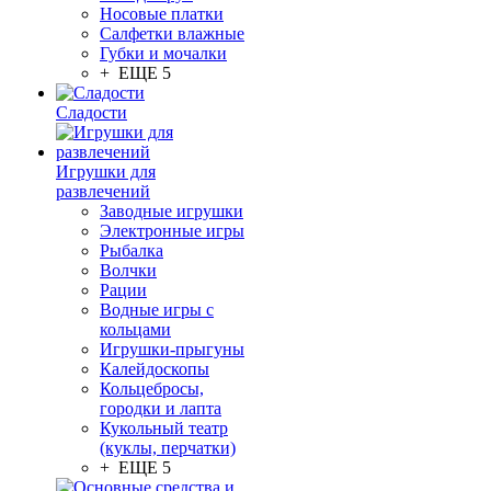
Носовые платки
Салфетки влажные
Губки и мочалки
+ ЕЩЕ 5
Сладости
Игрушки для
развлечений
Заводные игрушки
Электронные игры
Рыбалка
Волчки
Рации
Водные игры с
кольцами
Игрушки-прыгуны
Калейдоскопы
Кольцебросы,
городки и лапта
Кукольный театр
(куклы, перчатки)
+ ЕЩЕ 5