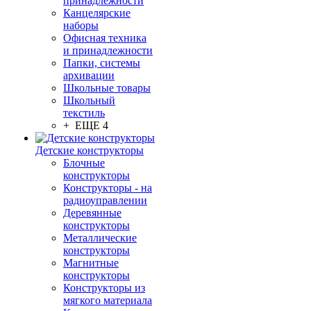
принадлежности
Канцелярские
наборы
Офисная техника
и принадлежности
Папки, системы
архивации
Школьные товары
Школьный
текстиль
+ ЕЩЕ 4
Детские конструкторы
Блочные
конструкторы
Конструкторы - на
радиоуправлении
Деревянные
конструкторы
Металлические
конструкторы
Магнитные
конструкторы
Конструкторы из
мягкого материала