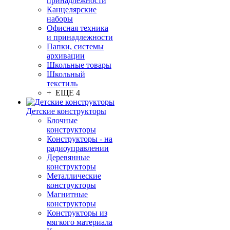
принадлежности
Канцелярские
наборы
Офисная техника
и принадлежности
Папки, системы
архивации
Школьные товары
Школьный
текстиль
+ ЕЩЕ 4
Детские конструкторы
Блочные
конструкторы
Конструкторы - на
радиоуправлении
Деревянные
конструкторы
Металлические
конструкторы
Магнитные
конструкторы
Конструкторы из
мягкого материала