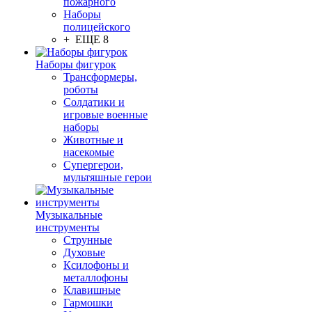
пожарного
Наборы
полицейского
+ ЕЩЕ 8
Наборы фигурок
Трансформеры,
роботы
Солдатики и
игровые военные
наборы
Животные и
насекомые
Супергерои,
мультяшные герои
Музыкальные
инструменты
Струнные
Духовые
Ксилофоны и
металлофоны
Клавишные
Гармошки