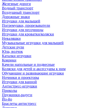
Железные дороги
Водный транспорт
Воздушный транспорт
Дорожные знаки
Игрушки для малышей
Погремушки, прорезыватели
Игрушки для песочницы
Игрушки для кроватки/коляски
Неваляшки
Музыкальные игрушки для малышей
Детские рули
Юла, волчок
Каталки игрушки
Коврики
Качели напольные и подвесные
Коляски для детей и аксессуары к ним
Обучающие и развивающие игрушки
Ночники и проекторы
Игрушки для ванной
Антистресс-игрушки
Приколы
Пружинки-радуги
Йо-йо
Браслеты антистресс
Липучки