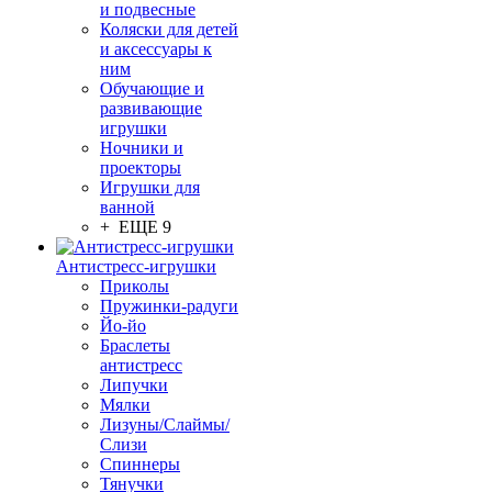
и подвесные
Коляски для детей
и аксессуары к
ним
Обучающие и
развивающие
игрушки
Ночники и
проекторы
Игрушки для
ванной
+ ЕЩЕ 9
Антистресс-игрушки
Приколы
Пружинки-радуги
Йо-йо
Браслеты
антистресс
Липучки
Мялки
Лизуны/Слаймы/
Слизи
Спиннеры
Тянучки