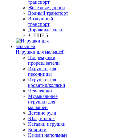
транспорт
Железные дороги
Водный транспорт
Воздушный
транспорт
Дорожные знаки
+ ЕЩЕ 5
Игрушки для малышей
Погремушки,
прорезыватели
Игрушки для
песочницы
Игрушки для
кроватки/коляски
Неваляшки
Музыкальные
игрушки для
малышей
Детские рули
Юла, волчок
Каталки игрушки
Коврики
Качели напольные