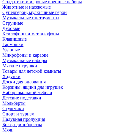
Солдатики и игровые военные наборы
Животные и насекомые
Супергерои, мультяшные герои
Музыкальные инструменты
Струнные
Духовые
Ксилофоны и металлофоны
Клавишные
Гармошки
Ударные
Микрофоны и караоке
Музыкальные наборы
Мягкие игрушки
Товары для детской комнаты
Ходунки
Доски для рисования
Корзины, ящики для игрушек
Набор школьной мебели
Детские подставки
Мольберты
Стульчики
Спорт и туризм
Надувная продукция
Бокс, единоборства
Мячи