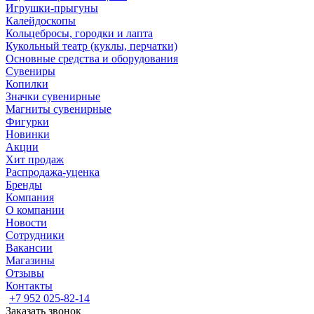
Игрушки-прыгуны
Калейдоскопы
Кольцебросы, городки и лапта
Кукольный театр (куклы, перчатки)
Основные средства и оборудования
Сувениры
Копилки
Значки сувенирные
Магниты сувенирные
Фигурки
Новинки
Акции
Хит продаж
Распродажа-уценка
Бренды
Компания
О компании
Новости
Сотрудники
Вакансии
Магазины
Отзывы
Контакты
+7 952 025-82-14
Заказать звонок