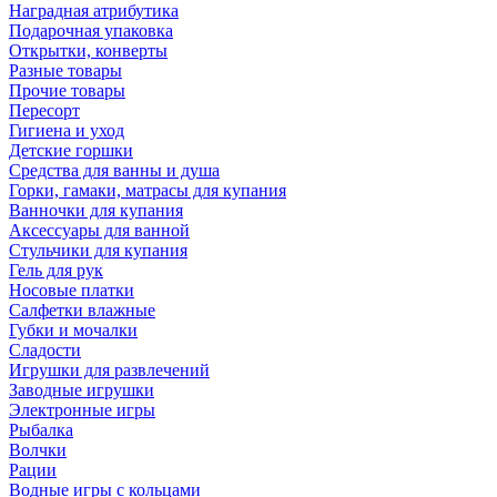
Наградная атрибутика
Подарочная упаковка
Открытки, конверты
Разные товары
Прочие товары
Пересорт
Гигиена и уход
Детские горшки
Средства для ванны и душа
Горки, гамаки, матрасы для купания
Ванночки для купания
Аксессуары для ванной
Стульчики для купания
Гель для рук
Носовые платки
Салфетки влажные
Губки и мочалки
Сладости
Игрушки для развлечений
Заводные игрушки
Электронные игры
Рыбалка
Волчки
Рации
Водные игры с кольцами