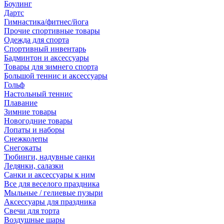
Боулинг
Дартс
Гимнастика/фитнес/йога
Прочие спортивные товары
Одежда для спорта
Спортивный инвентарь
Бадминтон и аксессуары
Товары для зимнего спорта
Большой теннис и аксессуары
Гольф
Настольный теннис
Плавание
Зимние товары
Новогодние товары
Лопаты и наборы
Снежколепы
Снегокаты
Тюбинги, надувные санки
Ледянки, салазки
Санки и аксессуары к ним
Все для веселого праздника
Мыльные / гелиевые пузыри
Аксессуары для праздника
Свечи для торта
Воздушные шары