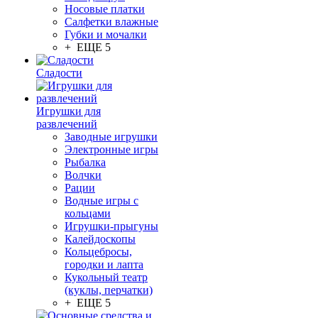
Носовые платки
Салфетки влажные
Губки и мочалки
+ ЕЩЕ 5
Сладости
Игрушки для
развлечений
Заводные игрушки
Электронные игры
Рыбалка
Волчки
Рации
Водные игры с
кольцами
Игрушки-прыгуны
Калейдоскопы
Кольцебросы,
городки и лапта
Кукольный театр
(куклы, перчатки)
+ ЕЩЕ 5