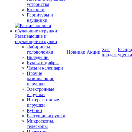
устройства
Колонки
Гарнитуры и
наушники
Развивающие и
обучающие игрушки
Лабиринты,
Хит
Распро
головоломки
Новинки
Акции
продаж
уценка
Вкладыши
Буквы и цифры
Часы и календари
Прочие
развивающие
игрушки
Электронные
игрушки
Интерактивные
игрушки
Кубики
Растущие игрушки
Микроскопы,
телескопы
Проекторы