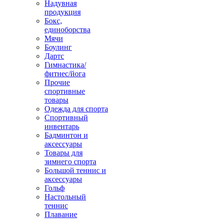
Надувная
продукция
Бокс,
единоборства
Мячи
Боулинг
Дартс
Гимнастика/
фитнес/йога
Прочие
спортивные
товары
Одежда для спорта
Спортивный
инвентарь
Бадминтон и
аксессуары
Товары для
зимнего спорта
Большой теннис и
аксессуары
Гольф
Настольный
теннис
Плавание