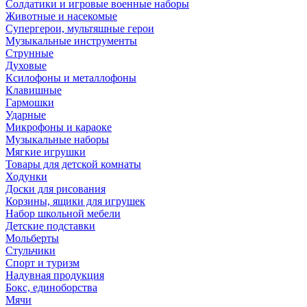
Солдатики и игровые военные наборы
Животные и насекомые
Супергерои, мультяшные герои
Музыкальные инструменты
Струнные
Духовые
Ксилофоны и металлофоны
Клавишные
Гармошки
Ударные
Микрофоны и караоке
Музыкальные наборы
Мягкие игрушки
Товары для детской комнаты
Ходунки
Доски для рисования
Корзины, ящики для игрушек
Набор школьной мебели
Детские подставки
Мольберты
Стульчики
Спорт и туризм
Надувная продукция
Бокс, единоборства
Мячи