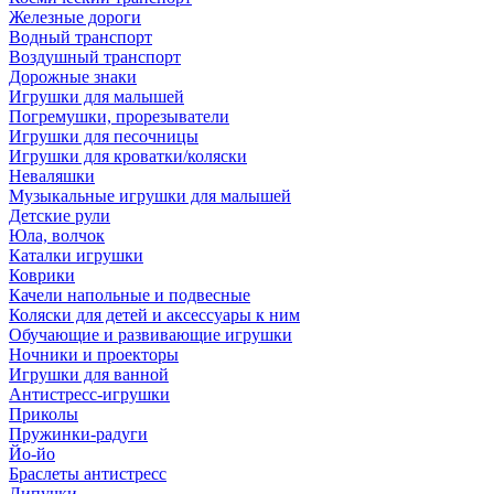
Железные дороги
Водный транспорт
Воздушный транспорт
Дорожные знаки
Игрушки для малышей
Погремушки, прорезыватели
Игрушки для песочницы
Игрушки для кроватки/коляски
Неваляшки
Музыкальные игрушки для малышей
Детские рули
Юла, волчок
Каталки игрушки
Коврики
Качели напольные и подвесные
Коляски для детей и аксессуары к ним
Обучающие и развивающие игрушки
Ночники и проекторы
Игрушки для ванной
Антистресс-игрушки
Приколы
Пружинки-радуги
Йо-йо
Браслеты антистресс
Липучки