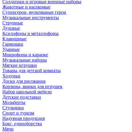
Солдатики и игровые военные наборы
Животные и насекомые
Супергерои, мультяшные герои
Музыкальные инструменты
Струнные
Духовые
Ксилофоны и металлофоны
Клавишные
Гармошки
Ударные
Микрофоны и караоке
Музыкальные наборы
Мягкие игрушки
Товары для детской комнаты
Ходунки
Доски для рисования
Корзины, ящики для игрушек
Набор школьной мебели
Детские подставки
Мольберты
Стульчики
Спорт и туризм
Надувная продукция
Бокс, единоборства
Мячи