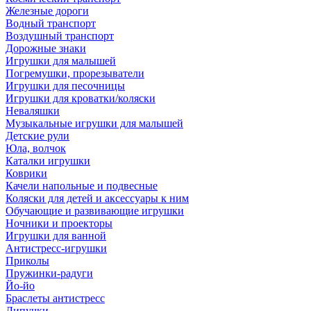
Железные дороги
Водный транспорт
Воздушный транспорт
Дорожные знаки
Игрушки для малышей
Погремушки, прорезыватели
Игрушки для песочницы
Игрушки для кроватки/коляски
Неваляшки
Музыкальные игрушки для малышей
Детские рули
Юла, волчок
Каталки игрушки
Коврики
Качели напольные и подвесные
Коляски для детей и аксессуары к ним
Обучающие и развивающие игрушки
Ночники и проекторы
Игрушки для ванной
Антистресс-игрушки
Приколы
Пружинки-радуги
Йо-йо
Браслеты антистресс
Липучки