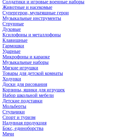
Солдатики и игровые военные наборы
Животные и насекомые
Супергерои, мультяшные герои
Музыкальные инструменты
Струнные
Духовые
Ксилофоны и металлофоны
Клавишные
Гармошки
Ударные
Микрофоны и караоке
Музыкальные наборы
Мягкие игрушки
Товары для детской комнаты
Ходунки
Доски для рисования
Корзины, ящики для игрушек
Набор школьной мебели
Детские подставки
Мольберты
Стульчики
Спорт и туризм
Надувная продукция
Бокс, единоборства
Мячи