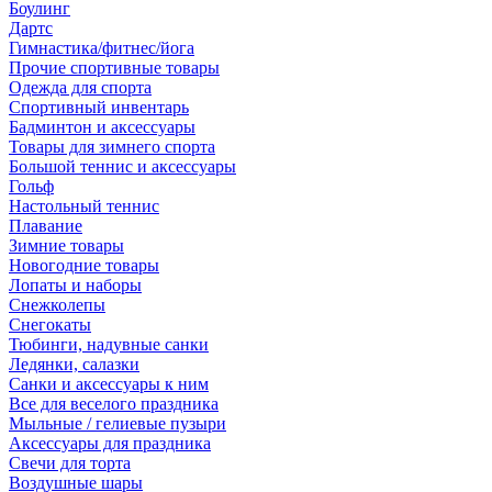
Боулинг
Дартс
Гимнастика/фитнес/йога
Прочие спортивные товары
Одежда для спорта
Спортивный инвентарь
Бадминтон и аксессуары
Товары для зимнего спорта
Большой теннис и аксессуары
Гольф
Настольный теннис
Плавание
Зимние товары
Новогодние товары
Лопаты и наборы
Снежколепы
Снегокаты
Тюбинги, надувные санки
Ледянки, салазки
Санки и аксессуары к ним
Все для веселого праздника
Мыльные / гелиевые пузыри
Аксессуары для праздника
Свечи для торта
Воздушные шары