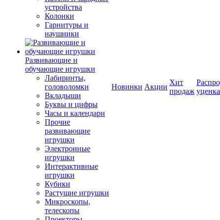
устройства
Колонки
Гарнитуры и
наушники
Развивающие и
обучающие игрушки
Лабиринты,
Хит
Распро
головоломки
Новинки
Акции
продаж
уценка
Вкладыши
Буквы и цифры
Часы и календари
Прочие
развивающие
игрушки
Электронные
игрушки
Интерактивные
игрушки
Кубики
Растущие игрушки
Микроскопы,
телескопы
Проекторы