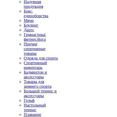
Надувная
продукция
Бокс,
единоборства
Мячи
Боулинг
Дартс
Гимнастика/
фитнес/йога
Прочие
спортивные
товары
Одежда для спорта
Спортивный
инвентарь
Бадминтон и
аксессуары
Товары для
зимнего спорта
Большой теннис и
аксессуары
Гольф
Настольный
теннис
Плавание