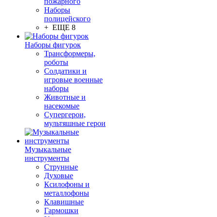
пожарного
Наборы
полицейского
+ ЕЩЕ 8
Наборы фигурок
Трансформеры,
роботы
Солдатики и
игровые военные
наборы
Животные и
насекомые
Супергерои,
мультяшные герои
Музыкальные
инструменты
Струнные
Духовые
Ксилофоны и
металлофоны
Клавишные
Гармошки