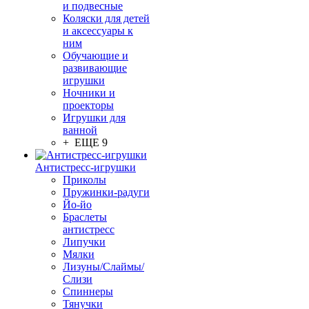
и подвесные
Коляски для детей
и аксессуары к
ним
Обучающие и
развивающие
игрушки
Ночники и
проекторы
Игрушки для
ванной
+ ЕЩЕ 9
Антистресс-игрушки
Приколы
Пружинки-радуги
Йо-йо
Браслеты
антистресс
Липучки
Мялки
Лизуны/Слаймы/
Слизи
Спиннеры
Тянучки