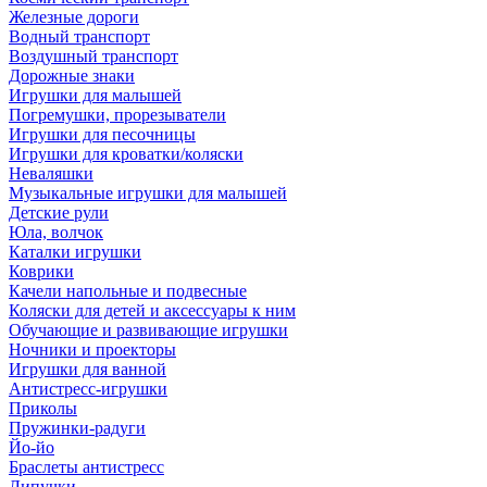
Железные дороги
Водный транспорт
Воздушный транспорт
Дорожные знаки
Игрушки для малышей
Погремушки, прорезыватели
Игрушки для песочницы
Игрушки для кроватки/коляски
Неваляшки
Музыкальные игрушки для малышей
Детские рули
Юла, волчок
Каталки игрушки
Коврики
Качели напольные и подвесные
Коляски для детей и аксессуары к ним
Обучающие и развивающие игрушки
Ночники и проекторы
Игрушки для ванной
Антистресс-игрушки
Приколы
Пружинки-радуги
Йо-йо
Браслеты антистресс
Липучки