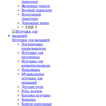
транспорт
Железные дороги
Водный транспорт
Воздушный
транспорт
Дорожные знаки
+ ЕЩЕ 5
Игрушки для малышей
Погремушки,
прорезыватели
Игрушки для
песочницы
Игрушки для
кроватки/коляски
Неваляшки
Музыкальные
игрушки для
малышей
Детские рули
Юла, волчок
Каталки игрушки
Коврики
Качели напольные