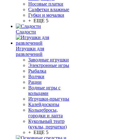
Носовые платки
Салфетки влажные
Губки и мочалки
+ ЕЩЕ 5
Сладости
Игрушки для
развлечений
Заводные игрушки
Электронные игры
Рыбалка
Волчки
Рации
Водные игры с
кольцами
Игрушки-прыгуны
Калейдоскопы
Кольцебросы,
городки и лапта
Кукольный театр
(куклы, перчатки)
+ ЕЩЕ 5