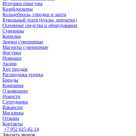
Игрушки-прыгуны
Калейдоскопы
Кольцебросы, городки и лапта
Кукольный театр (куклы, перчатки)
Основные средства и оборудования
Сувениры
Копилки
Значки сувенирные
Магниты сувенирные
Фигурки
Новинки
Акции
Хит продаж
Распродажа-уценка
Бренды
Компания
О компании
Новости
Сотрудники
Вакансии
Магазины
Отзывы
Контакты
+7 952 025-82-14
Заказать звонок