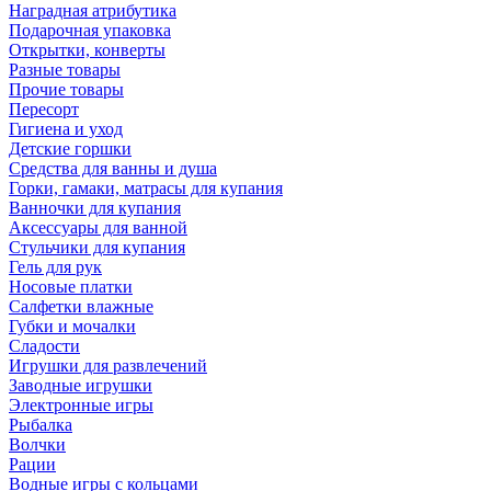
Наградная атрибутика
Подарочная упаковка
Открытки, конверты
Разные товары
Прочие товары
Пересорт
Гигиена и уход
Детские горшки
Средства для ванны и душа
Горки, гамаки, матрасы для купания
Ванночки для купания
Аксессуары для ванной
Стульчики для купания
Гель для рук
Носовые платки
Салфетки влажные
Губки и мочалки
Сладости
Игрушки для развлечений
Заводные игрушки
Электронные игры
Рыбалка
Волчки
Рации
Водные игры с кольцами