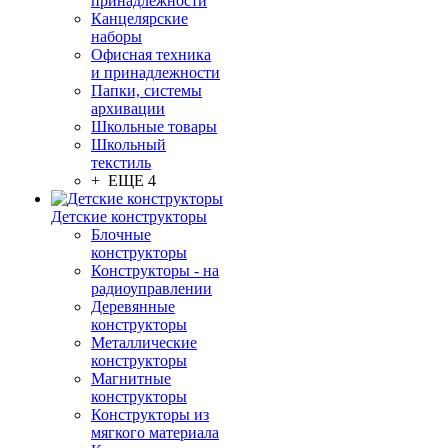
принадлежности
Канцелярские
наборы
Офисная техника
и принадлежности
Папки, системы
архивации
Школьные товары
Школьный
текстиль
+ ЕЩЕ 4
Детские конструкторы
Блочные
конструкторы
Конструкторы - на
радиоуправлении
Деревянные
конструкторы
Металлические
конструкторы
Магнитные
конструкторы
Конструкторы из
мягкого материала