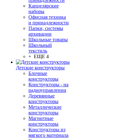
принадлежности
Канцелярские
наборы
Офисная техника
и принадлежности
Папки, системы
архивации
Школьные товары
Школьный
текстиль
+ ЕЩЕ 4
Детские конструкторы
Блочные
конструкторы
Конструкторы - на
радиоуправлении
Деревянные
конструкторы
Металлические
конструкторы
Магнитные
конструкторы
Конструкторы из
мягкого материала