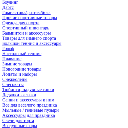
Боулинг
Дартс
Гимнастика/фитнес/йога
Прочие спортивные товары
Одежда для спорта
Спортивный инвентарь
Бадминтон и аксессуары
Товары для зимнего спорта
Большой теннис и аксессуары
Гольф
Настольный теннис
Плавание
Зимние товары
Новогодние товары
Лопаты и наборы
Снежколепы
Снегокаты
Тюбинги, надувные санки
Ледянки, салазки
Санки и аксессуары к ним
Все для веселого праздника
Мыльные / гелиевые пузыри
Аксессуары для праздника
Свечи для торта
Воздушные шары