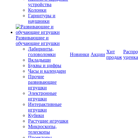
устройства
Колонки
Гарнитуры и
наушники
Развивающие и
обучающие игрушки
Лабиринты,
Хит
Распро
головоломки
Новинки
Акции
продаж
уценка
Вкладыши
Буквы и цифры
Часы и календари
Прочие
развивающие
игрушки
Электронные
игрушки
Интерактивные
игрушки
Кубики
Растущие игрушки
Микроскопы,
телескопы
Проекторы