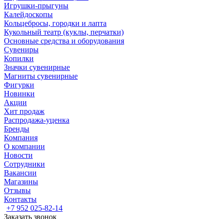
Игрушки-прыгуны
Калейдоскопы
Кольцебросы, городки и лапта
Кукольный театр (куклы, перчатки)
Основные средства и оборудования
Сувениры
Копилки
Значки сувенирные
Магниты сувенирные
Фигурки
Новинки
Акции
Хит продаж
Распродажа-уценка
Бренды
Компания
О компании
Новости
Сотрудники
Вакансии
Магазины
Отзывы
Контакты
+7 952 025-82-14
Заказать звонок