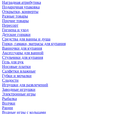
Наградная атрибутика
Подарочная упаковка
Открытки, конверты
Разные товары
Прочие товары
Пересорт
Гигиена и уход
Детские горшки
Средства для ванны и душа
Горки, гамаки, матрасы для купания
Ванночки для купания
Аксессуары для ванной
Стульчики для купания
Гель для рук
Носовые платки
Салфетки влажные
Губки и мочалки
Сладости
Игрушки для развлечений
Заводные игрушки
Электронные игры
Рыбалка
Волчки
Рации
Водные игры с кольцами