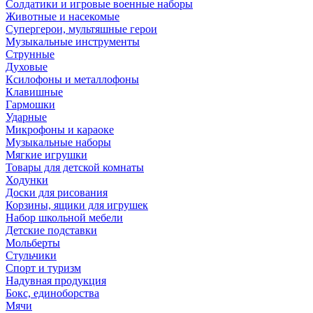
Солдатики и игровые военные наборы
Животные и насекомые
Супергерои, мультяшные герои
Музыкальные инструменты
Струнные
Духовые
Ксилофоны и металлофоны
Клавишные
Гармошки
Ударные
Микрофоны и караоке
Музыкальные наборы
Мягкие игрушки
Товары для детской комнаты
Ходунки
Доски для рисования
Корзины, ящики для игрушек
Набор школьной мебели
Детские подставки
Мольберты
Стульчики
Спорт и туризм
Надувная продукция
Бокс, единоборства
Мячи