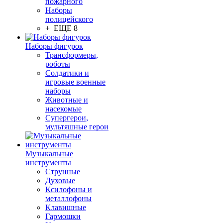
пожарного
Наборы
полицейского
+ ЕЩЕ 8
Наборы фигурок
Трансформеры,
роботы
Солдатики и
игровые военные
наборы
Животные и
насекомые
Супергерои,
мультяшные герои
Музыкальные
инструменты
Струнные
Духовые
Ксилофоны и
металлофоны
Клавишные
Гармошки