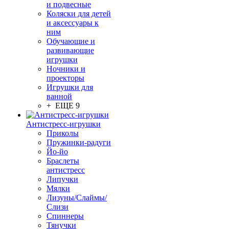
и подвесные
Коляски для детей
и аксессуары к
ним
Обучающие и
развивающие
игрушки
Ночники и
проекторы
Игрушки для
ванной
+ ЕЩЕ 9
Антистресс-игрушки
Приколы
Пружинки-радуги
Йо-йо
Браслеты
антистресс
Липучки
Мялки
Лизуны/Слаймы/
Слизи
Спиннеры
Тянучки