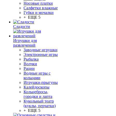
Носовые платки
Салфетки влажные
Губки и мочалки
+ ЕЩЕ 5
Сладости
Игрушки для
развлечений
Заводные игрушки
Электронные игры
Рыбалка
Волчки
Рации
Водные игры с
кольцами
Игрушки-прыгуны
Калейдоскопы
Кольцебросы,
городки и лапта
Кукольный театр
(куклы, перчатки)
+ ЕЩЕ 5