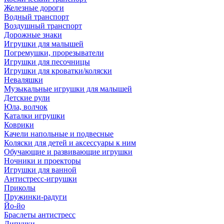
Железные дороги
Водный транспорт
Воздушный транспорт
Дорожные знаки
Игрушки для малышей
Погремушки, прорезыватели
Игрушки для песочницы
Игрушки для кроватки/коляски
Неваляшки
Музыкальные игрушки для малышей
Детские рули
Юла, волчок
Каталки игрушки
Коврики
Качели напольные и подвесные
Коляски для детей и аксессуары к ним
Обучающие и развивающие игрушки
Ночники и проекторы
Игрушки для ванной
Антистресс-игрушки
Приколы
Пружинки-радуги
Йо-йо
Браслеты антистресс
Липучки