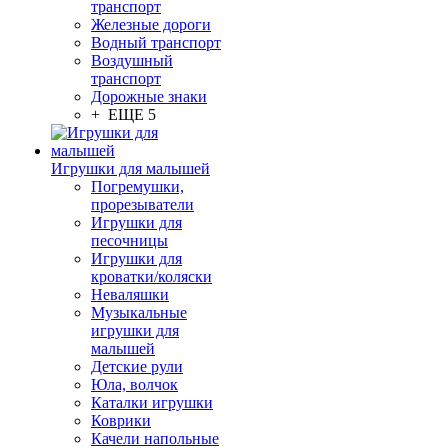
транспорт
Железные дороги
Водный транспорт
Воздушный
транспорт
Дорожные знаки
+ ЕЩЕ 5
Игрушки для малышей
Погремушки,
прорезыватели
Игрушки для
песочницы
Игрушки для
кроватки/коляски
Неваляшки
Музыкальные
игрушки для
малышей
Детские рули
Юла, волчок
Каталки игрушки
Коврики
Качели напольные