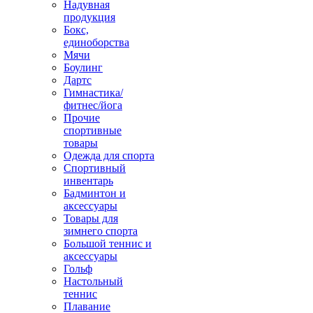
Надувная
продукция
Бокс,
единоборства
Мячи
Боулинг
Дартс
Гимнастика/
фитнес/йога
Прочие
спортивные
товары
Одежда для спорта
Спортивный
инвентарь
Бадминтон и
аксессуары
Товары для
зимнего спорта
Большой теннис и
аксессуары
Гольф
Настольный
теннис
Плавание