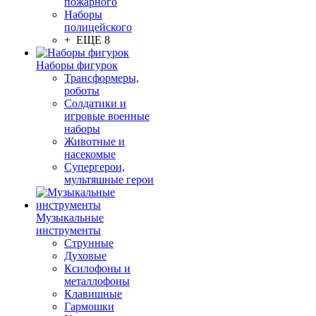
пожарного
Наборы
полицейского
+ ЕЩЕ 8
Наборы фигурок
Трансформеры,
роботы
Солдатики и
игровые военные
наборы
Животные и
насекомые
Супергерои,
мультяшные герои
Музыкальные
инструменты
Струнные
Духовые
Ксилофоны и
металлофоны
Клавишные
Гармошки