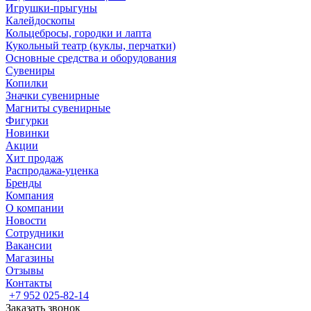
Игрушки-прыгуны
Калейдоскопы
Кольцебросы, городки и лапта
Кукольный театр (куклы, перчатки)
Основные средства и оборудования
Сувениры
Копилки
Значки сувенирные
Магниты сувенирные
Фигурки
Новинки
Акции
Хит продаж
Распродажа-уценка
Бренды
Компания
О компании
Новости
Сотрудники
Вакансии
Магазины
Отзывы
Контакты
+7 952 025-82-14
Заказать звонок