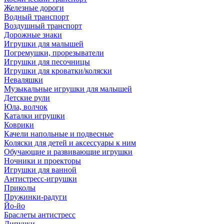
Железные дороги
Водный транспорт
Воздушный транспорт
Дорожные знаки
Игрушки для малышей
Погремушки, прорезыватели
Игрушки для песочницы
Игрушки для кроватки/коляски
Неваляшки
Музыкальные игрушки для малышей
Детские рули
Юла, волчок
Каталки игрушки
Коврики
Качели напольные и подвесные
Коляски для детей и аксессуары к ним
Обучающие и развивающие игрушки
Ночники и проекторы
Игрушки для ванной
Антистресс-игрушки
Приколы
Пружинки-радуги
Йо-йо
Браслеты антистресс
Липучки