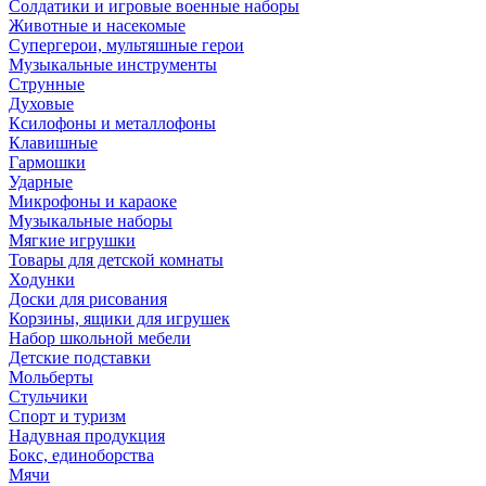
Солдатики и игровые военные наборы
Животные и насекомые
Супергерои, мультяшные герои
Музыкальные инструменты
Струнные
Духовые
Ксилофоны и металлофоны
Клавишные
Гармошки
Ударные
Микрофоны и караоке
Музыкальные наборы
Мягкие игрушки
Товары для детской комнаты
Ходунки
Доски для рисования
Корзины, ящики для игрушек
Набор школьной мебели
Детские подставки
Мольберты
Стульчики
Спорт и туризм
Надувная продукция
Бокс, единоборства
Мячи