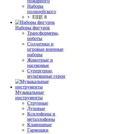
пожарного
Наборы
полицейского
+ ЕЩЕ 8
Наборы фигурок
Трансформеры,
роботы
Солдатики и
игровые военные
наборы
Животные и
насекомые
Супергерои,
мультяшные герои
Музыкальные
инструменты
Струнные
Духовые
Ксилофоны и
металлофоны
Клавишные
Гармошки