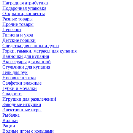
Наградная атрибутика
Подарочная упаковка
Открытки, конверты
Разные товары
Прочие товары
Пересорт
Гигиена и уход
Детские горшки
Средства для ванны и душа
Горки, гамаки, матрасы для купания
Ванночки для купания
Аксессуары для ванной
Стульчики для купания
Гель для рук
Носовые платки
Салфетки влажные
Губки и мочалки
Сладости
Игрушки для развлечений
Заводные игрушки
Электронные игры
Рыбалка
Волчки
Рации
Водные игры с кольцами