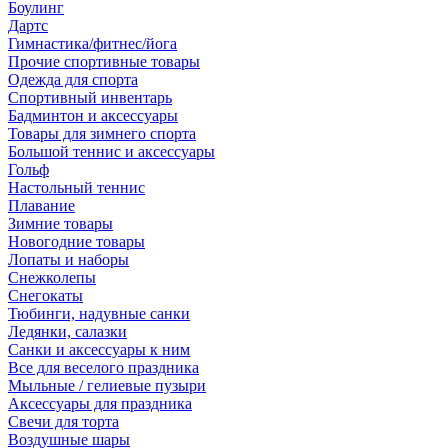
Боулинг
Дартс
Гимнастика/фитнес/йога
Прочие спортивные товары
Одежда для спорта
Спортивный инвентарь
Бадминтон и аксессуары
Товары для зимнего спорта
Большой теннис и аксессуары
Гольф
Настольный теннис
Плавание
Зимние товары
Новогодние товары
Лопаты и наборы
Снежколепы
Снегокаты
Тюбинги, надувные санки
Ледянки, салазки
Санки и аксессуары к ним
Все для веселого праздника
Мыльные / гелиевые пузыри
Аксессуары для праздника
Свечи для торта
Воздушные шары