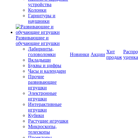
устройства
Колонки
Гарнитуры и
наушники
Развивающие и
обучающие игрушки
Лабиринты,
Хит
Распро
головоломки
Новинки
Акции
продаж
уценка
Вкладыши
Буквы и цифры
Часы и календари
Прочие
развивающие
игрушки
Электронные
игрушки
Интерактивные
игрушки
Кубики
Растущие игрушки
Микроскопы,
телескопы
Проекторы