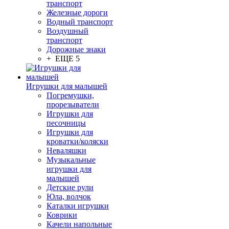
транспорт
Железные дороги
Водный транспорт
Воздушный
транспорт
Дорожные знаки
+ ЕЩЕ 5
Игрушки для малышей
Погремушки,
прорезыватели
Игрушки для
песочницы
Игрушки для
кроватки/коляски
Неваляшки
Музыкальные
игрушки для
малышей
Детские рули
Юла, волчок
Каталки игрушки
Коврики
Качели напольные