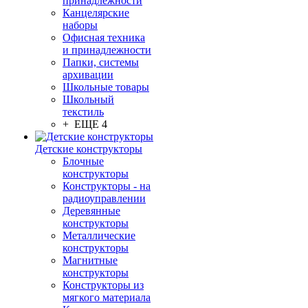
принадлежности
Канцелярские
наборы
Офисная техника
и принадлежности
Папки, системы
архивации
Школьные товары
Школьный
текстиль
+ ЕЩЕ 4
Детские конструкторы
Блочные
конструкторы
Конструкторы - на
радиоуправлении
Деревянные
конструкторы
Металлические
конструкторы
Магнитные
конструкторы
Конструкторы из
мягкого материала