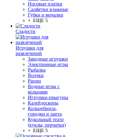
Носовые платки
Салфетки влажные
Губки и мочалки
+ ЕЩЕ 5
Сладости
Игрушки для
развлечений
Заводные игрушки
Электронные игры
Рыбалка
Волчки
Рации
Водные игры с
кольцами
Игрушки-прыгуны
Калейдоскопы
Кольцебросы,
городки и лапта
Кукольный театр
(куклы, перчатки)
+ ЕЩЕ 5