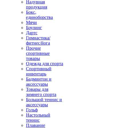
Надувная
продукция
Бокс,
единоборства
Мячи
Боулинг
Дартс
Гимнастика/
фитнес/йога
Прочие
спортивные
товары
Одежда для спорта
Спортивный
инвентарь
Бадминтон и
аксессуары
Товары для
зимнего спорта
Большой теннис и
аксессуары
Гольф
Настольный
теннис
Плавание