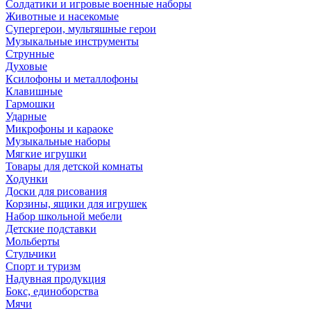
Солдатики и игровые военные наборы
Животные и насекомые
Супергерои, мультяшные герои
Музыкальные инструменты
Струнные
Духовые
Ксилофоны и металлофоны
Клавишные
Гармошки
Ударные
Микрофоны и караоке
Музыкальные наборы
Мягкие игрушки
Товары для детской комнаты
Ходунки
Доски для рисования
Корзины, ящики для игрушек
Набор школьной мебели
Детские подставки
Мольберты
Стульчики
Спорт и туризм
Надувная продукция
Бокс, единоборства
Мячи