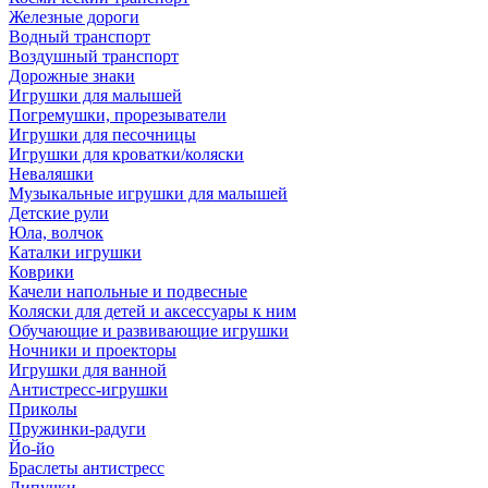
Железные дороги
Водный транспорт
Воздушный транспорт
Дорожные знаки
Игрушки для малышей
Погремушки, прорезыватели
Игрушки для песочницы
Игрушки для кроватки/коляски
Неваляшки
Музыкальные игрушки для малышей
Детские рули
Юла, волчок
Каталки игрушки
Коврики
Качели напольные и подвесные
Коляски для детей и аксессуары к ним
Обучающие и развивающие игрушки
Ночники и проекторы
Игрушки для ванной
Антистресс-игрушки
Приколы
Пружинки-радуги
Йо-йо
Браслеты антистресс
Липучки