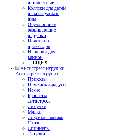
и подвесные
Коляски для детей
и аксессуары к
ним
Обучающие и
развивающие
игрушки
Ночники и
проекторы
Игрушки для
ванной
+ ЕЩЕ 9
Антистресс-игрушки
Приколы
Пружинки-радуги
Йо-йо
Браслеты
антистресс
Липучки
Мялки
Лизуны/Слаймы/
Слизи
Спиннеры
Тянучки