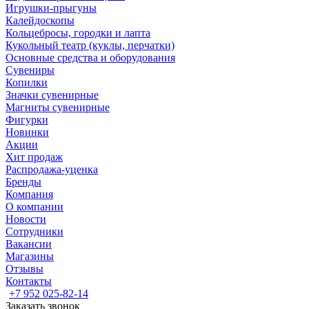
Игрушки-прыгуны
Калейдоскопы
Кольцебросы, городки и лапта
Кукольный театр (куклы, перчатки)
Основные средства и оборудования
Сувениры
Копилки
Значки сувенирные
Магниты сувенирные
Фигурки
Новинки
Акции
Хит продаж
Распродажа-уценка
Бренды
Компания
О компании
Новости
Сотрудники
Вакансии
Магазины
Отзывы
Контакты
+7 952 025-82-14
Заказать звонок