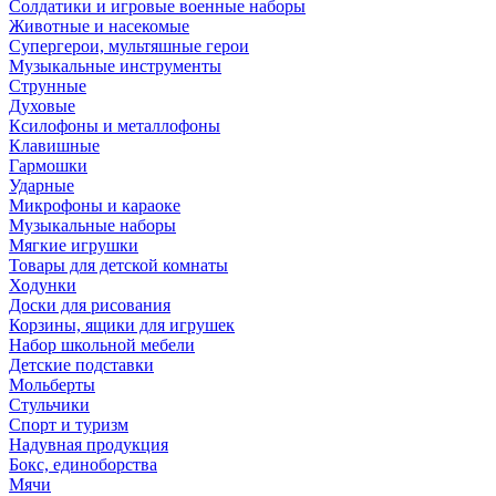
Солдатики и игровые военные наборы
Животные и насекомые
Супергерои, мультяшные герои
Музыкальные инструменты
Струнные
Духовые
Ксилофоны и металлофоны
Клавишные
Гармошки
Ударные
Микрофоны и караоке
Музыкальные наборы
Мягкие игрушки
Товары для детской комнаты
Ходунки
Доски для рисования
Корзины, ящики для игрушек
Набор школьной мебели
Детские подставки
Мольберты
Стульчики
Спорт и туризм
Надувная продукция
Бокс, единоборства
Мячи