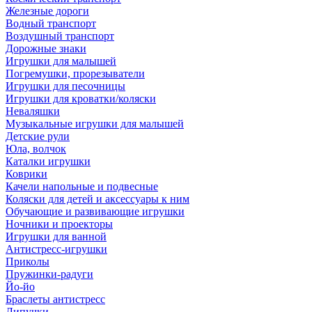
Железные дороги
Водный транспорт
Воздушный транспорт
Дорожные знаки
Игрушки для малышей
Погремушки, прорезыватели
Игрушки для песочницы
Игрушки для кроватки/коляски
Неваляшки
Музыкальные игрушки для малышей
Детские рули
Юла, волчок
Каталки игрушки
Коврики
Качели напольные и подвесные
Коляски для детей и аксессуары к ним
Обучающие и развивающие игрушки
Ночники и проекторы
Игрушки для ванной
Антистресс-игрушки
Приколы
Пружинки-радуги
Йо-йо
Браслеты антистресс
Липучки