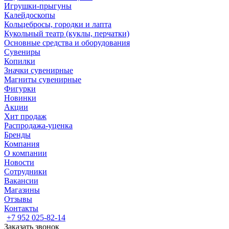
Игрушки-прыгуны
Калейдоскопы
Кольцебросы, городки и лапта
Кукольный театр (куклы, перчатки)
Основные средства и оборудования
Сувениры
Копилки
Значки сувенирные
Магниты сувенирные
Фигурки
Новинки
Акции
Хит продаж
Распродажа-уценка
Бренды
Компания
О компании
Новости
Сотрудники
Вакансии
Магазины
Отзывы
Контакты
+7 952 025-82-14
Заказать звонок