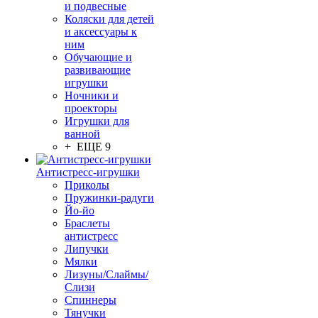
и подвесные
Коляски для детей
и аксессуары к
ним
Обучающие и
развивающие
игрушки
Ночники и
проекторы
Игрушки для
ванной
+ ЕЩЕ 9
Антистресс-игрушки
Приколы
Пружинки-радуги
Йо-йо
Браслеты
антистресс
Липучки
Мялки
Лизуны/Слаймы/
Слизи
Спиннеры
Тянучки