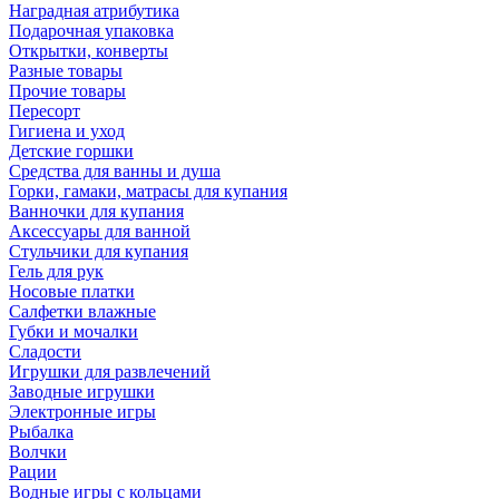
Наградная атрибутика
Подарочная упаковка
Открытки, конверты
Разные товары
Прочие товары
Пересорт
Гигиена и уход
Детские горшки
Средства для ванны и душа
Горки, гамаки, матрасы для купания
Ванночки для купания
Аксессуары для ванной
Стульчики для купания
Гель для рук
Носовые платки
Салфетки влажные
Губки и мочалки
Сладости
Игрушки для развлечений
Заводные игрушки
Электронные игры
Рыбалка
Волчки
Рации
Водные игры с кольцами