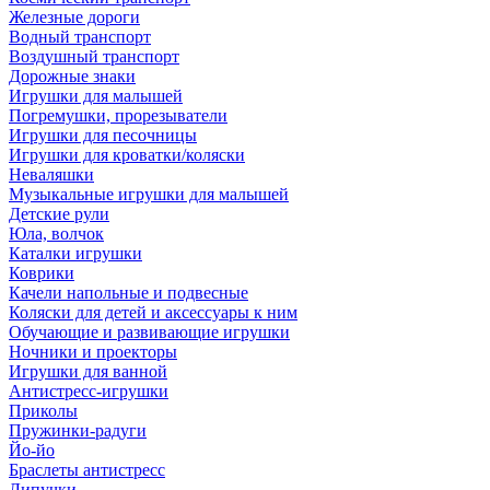
Железные дороги
Водный транспорт
Воздушный транспорт
Дорожные знаки
Игрушки для малышей
Погремушки, прорезыватели
Игрушки для песочницы
Игрушки для кроватки/коляски
Неваляшки
Музыкальные игрушки для малышей
Детские рули
Юла, волчок
Каталки игрушки
Коврики
Качели напольные и подвесные
Коляски для детей и аксессуары к ним
Обучающие и развивающие игрушки
Ночники и проекторы
Игрушки для ванной
Антистресс-игрушки
Приколы
Пружинки-радуги
Йо-йо
Браслеты антистресс
Липучки