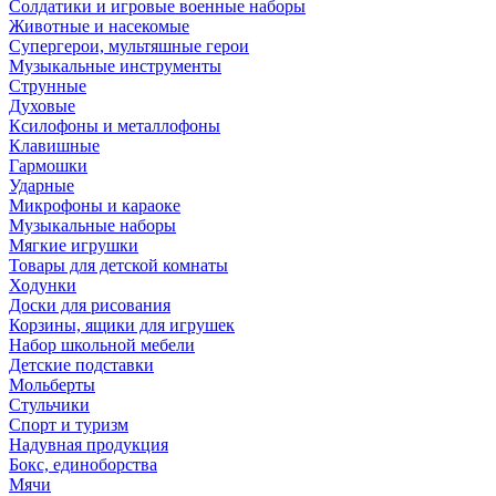
Солдатики и игровые военные наборы
Животные и насекомые
Супергерои, мультяшные герои
Музыкальные инструменты
Струнные
Духовые
Ксилофоны и металлофоны
Клавишные
Гармошки
Ударные
Микрофоны и караоке
Музыкальные наборы
Мягкие игрушки
Товары для детской комнаты
Ходунки
Доски для рисования
Корзины, ящики для игрушек
Набор школьной мебели
Детские подставки
Мольберты
Стульчики
Спорт и туризм
Надувная продукция
Бокс, единоборства
Мячи