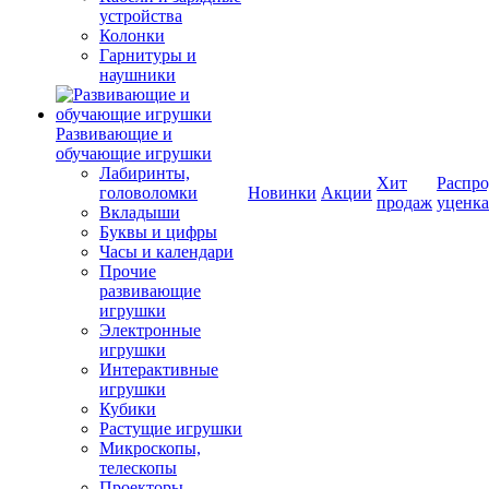
устройства
Колонки
Гарнитуры и
наушники
Развивающие и
обучающие игрушки
Лабиринты,
Хит
Распро
головоломки
Новинки
Акции
продаж
уценка
Вкладыши
Буквы и цифры
Часы и календари
Прочие
развивающие
игрушки
Электронные
игрушки
Интерактивные
игрушки
Кубики
Растущие игрушки
Микроскопы,
телескопы
Проекторы