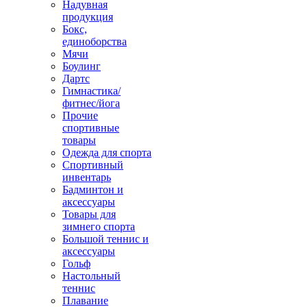
Надувная
продукция
Бокс,
единоборства
Мячи
Боулинг
Дартс
Гимнастика/
фитнес/йога
Прочие
спортивные
товары
Одежда для спорта
Спортивный
инвентарь
Бадминтон и
аксессуары
Товары для
зимнего спорта
Большой теннис и
аксессуары
Гольф
Настольный
теннис
Плавание