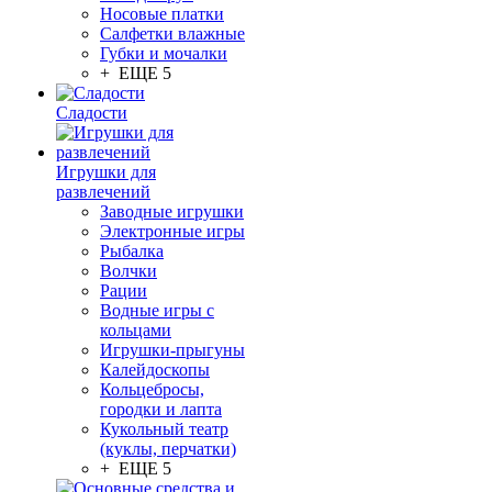
Носовые платки
Салфетки влажные
Губки и мочалки
+ ЕЩЕ 5
Сладости
Игрушки для
развлечений
Заводные игрушки
Электронные игры
Рыбалка
Волчки
Рации
Водные игры с
кольцами
Игрушки-прыгуны
Калейдоскопы
Кольцебросы,
городки и лапта
Кукольный театр
(куклы, перчатки)
+ ЕЩЕ 5