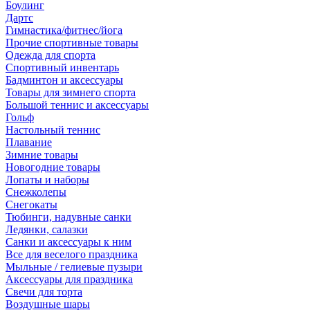
Боулинг
Дартс
Гимнастика/фитнес/йога
Прочие спортивные товары
Одежда для спорта
Спортивный инвентарь
Бадминтон и аксессуары
Товары для зимнего спорта
Большой теннис и аксессуары
Гольф
Настольный теннис
Плавание
Зимние товары
Новогодние товары
Лопаты и наборы
Снежколепы
Снегокаты
Тюбинги, надувные санки
Ледянки, салазки
Санки и аксессуары к ним
Все для веселого праздника
Мыльные / гелиевые пузыри
Аксессуары для праздника
Свечи для торта
Воздушные шары