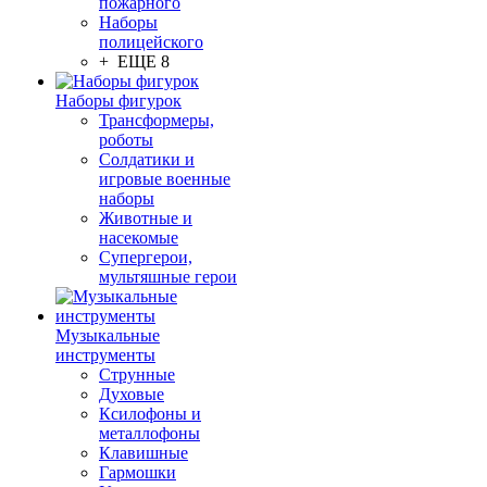
пожарного
Наборы
полицейского
+ ЕЩЕ 8
Наборы фигурок
Трансформеры,
роботы
Солдатики и
игровые военные
наборы
Животные и
насекомые
Супергерои,
мультяшные герои
Музыкальные
инструменты
Струнные
Духовые
Ксилофоны и
металлофоны
Клавишные
Гармошки