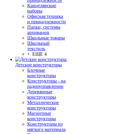
принадлежности
Канцелярские
наборы
Офисная техника
и принадлежности
Папки, системы
архивации
Школьные товары
Школьный
текстиль
+ ЕЩЕ 4
Детские конструкторы
Блочные
конструкторы
Конструкторы - на
радиоуправлении
Деревянные
конструкторы
Металлические
конструкторы
Магнитные
конструкторы
Конструкторы из
мягкого материала