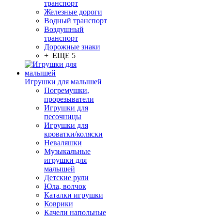
транспорт
Железные дороги
Водный транспорт
Воздушный
транспорт
Дорожные знаки
+ ЕЩЕ 5
Игрушки для малышей
Погремушки,
прорезыватели
Игрушки для
песочницы
Игрушки для
кроватки/коляски
Неваляшки
Музыкальные
игрушки для
малышей
Детские рули
Юла, волчок
Каталки игрушки
Коврики
Качели напольные