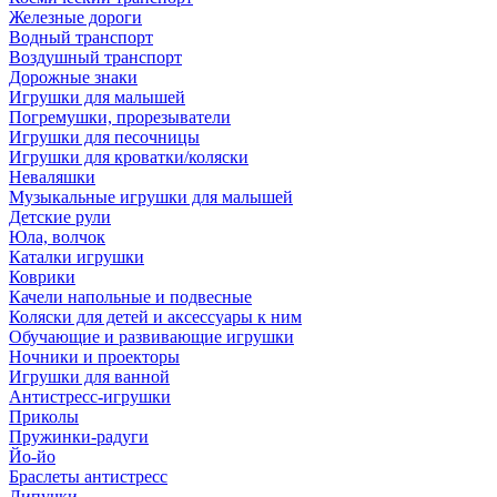
Железные дороги
Водный транспорт
Воздушный транспорт
Дорожные знаки
Игрушки для малышей
Погремушки, прорезыватели
Игрушки для песочницы
Игрушки для кроватки/коляски
Неваляшки
Музыкальные игрушки для малышей
Детские рули
Юла, волчок
Каталки игрушки
Коврики
Качели напольные и подвесные
Коляски для детей и аксессуары к ним
Обучающие и развивающие игрушки
Ночники и проекторы
Игрушки для ванной
Антистресс-игрушки
Приколы
Пружинки-радуги
Йо-йо
Браслеты антистресс
Липучки