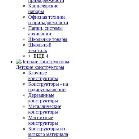
принадлежности
Канцелярские
наборы
Офисная техника
и принадлежности
Папки, системы
архивации
Школьные товары
Школьный
текстиль
+ ЕЩЕ 4
Детские конструкторы
Блочные
конструкторы
Конструкторы - на
радиоуправлении
Деревянные
конструкторы
Металлические
конструкторы
Магнитные
конструкторы
Конструкторы из
мягкого материала