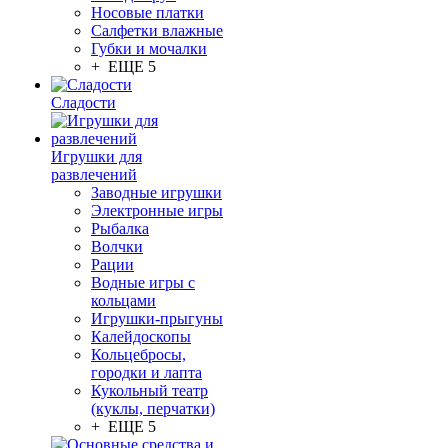
Носовые платки
Салфетки влажные
Губки и мочалки
+ ЕЩЕ 5
Сладости
Игрушки для
развлечений
Заводные игрушки
Электронные игры
Рыбалка
Волчки
Рации
Водные игры с
кольцами
Игрушки-прыгуны
Калейдоскопы
Кольцебросы,
городки и лапта
Кукольный театр
(куклы, перчатки)
+ ЕЩЕ 5