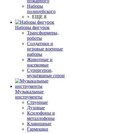
пожарного
Наборы
полицейского
+ ЕЩЕ 8
Наборы фигурок
Трансформеры,
роботы
Солдатики и
игровые военные
наборы
Животные и
насекомые
Супергерои,
мультяшные герои
Музыкальные
инструменты
Струнные
Духовые
Ксилофоны и
металлофоны
Клавишные
Гармошки