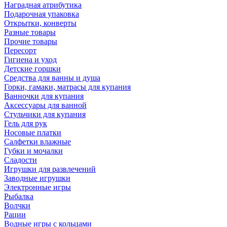
Наградная атрибутика
Подарочная упаковка
Открытки, конверты
Разные товары
Прочие товары
Пересорт
Гигиена и уход
Детские горшки
Средства для ванны и душа
Горки, гамаки, матрасы для купания
Ванночки для купания
Аксессуары для ванной
Стульчики для купания
Гель для рук
Носовые платки
Салфетки влажные
Губки и мочалки
Сладости
Игрушки для развлечений
Заводные игрушки
Электронные игры
Рыбалка
Волчки
Рации
Водные игры с кольцами