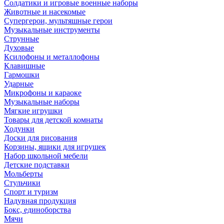
Солдатики и игровые военные наборы
Животные и насекомые
Супергерои, мультяшные герои
Музыкальные инструменты
Струнные
Духовые
Ксилофоны и металлофоны
Клавишные
Гармошки
Ударные
Микрофоны и караоке
Музыкальные наборы
Мягкие игрушки
Товары для детской комнаты
Ходунки
Доски для рисования
Корзины, ящики для игрушек
Набор школьной мебели
Детские подставки
Мольберты
Стульчики
Спорт и туризм
Надувная продукция
Бокс, единоборства
Мячи