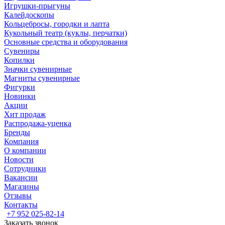
Игрушки-прыгуны
Калейдоскопы
Кольцебросы, городки и лапта
Кукольный театр (куклы, перчатки)
Основные средства и оборудования
Сувениры
Копилки
Значки сувенирные
Магниты сувенирные
Фигурки
Новинки
Акции
Хит продаж
Распродажа-уценка
Бренды
Компания
О компании
Новости
Сотрудники
Вакансии
Магазины
Отзывы
Контакты
+7 952 025-82-14
Заказать звонок