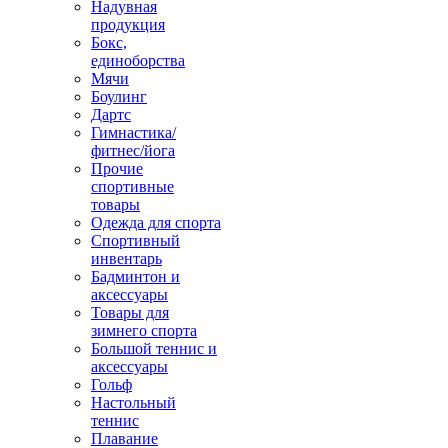
Надувная
продукция
Бокс,
единоборства
Мячи
Боулинг
Дартс
Гимнастика/
фитнес/йога
Прочие
спортивные
товары
Одежда для спорта
Спортивный
инвентарь
Бадминтон и
аксессуары
Товары для
зимнего спорта
Большой теннис и
аксессуары
Гольф
Настольный
теннис
Плавание