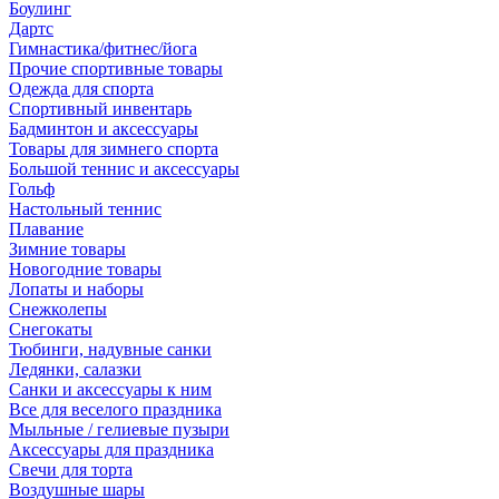
Боулинг
Дартс
Гимнастика/фитнес/йога
Прочие спортивные товары
Одежда для спорта
Спортивный инвентарь
Бадминтон и аксессуары
Товары для зимнего спорта
Большой теннис и аксессуары
Гольф
Настольный теннис
Плавание
Зимние товары
Новогодние товары
Лопаты и наборы
Снежколепы
Снегокаты
Тюбинги, надувные санки
Ледянки, салазки
Санки и аксессуары к ним
Все для веселого праздника
Мыльные / гелиевые пузыри
Аксессуары для праздника
Свечи для торта
Воздушные шары