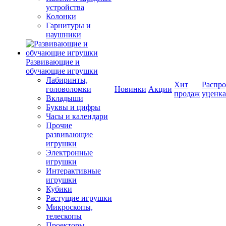
устройства
Колонки
Гарнитуры и
наушники
Развивающие и
обучающие игрушки
Лабиринты,
Хит
Распро
головоломки
Новинки
Акции
продаж
уценка
Вкладыши
Буквы и цифры
Часы и календари
Прочие
развивающие
игрушки
Электронные
игрушки
Интерактивные
игрушки
Кубики
Растущие игрушки
Микроскопы,
телескопы
Проекторы