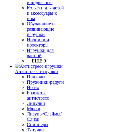
и подвесные
Коляски для детей
и аксессуары к
ним
Обучающие и
развивающие
игрушки
Ночники и
проекторы
Игрушки для
ванной
+ ЕЩЕ 9
Антистресс-игрушки
Приколы
Пружинки-радуги
Йо-йо
Браслеты
антистресс
Липучки
Мялки
Лизуны/Слаймы/
Слизи
Спиннеры
Тянучки