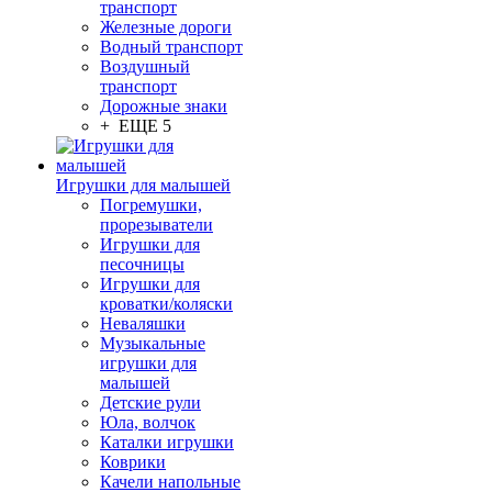
транспорт
Железные дороги
Водный транспорт
Воздушный
транспорт
Дорожные знаки
+ ЕЩЕ 5
Игрушки для малышей
Погремушки,
прорезыватели
Игрушки для
песочницы
Игрушки для
кроватки/коляски
Неваляшки
Музыкальные
игрушки для
малышей
Детские рули
Юла, волчок
Каталки игрушки
Коврики
Качели напольные