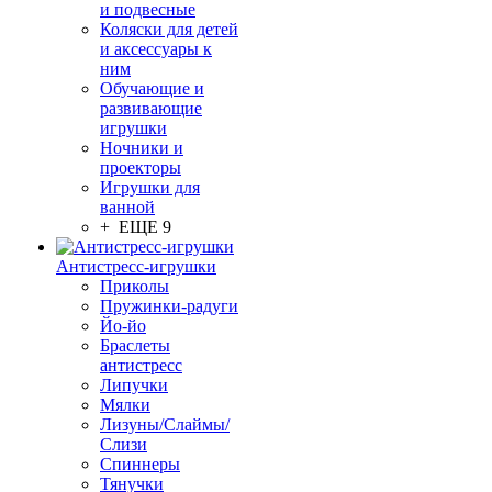
и подвесные
Коляски для детей
и аксессуары к
ним
Обучающие и
развивающие
игрушки
Ночники и
проекторы
Игрушки для
ванной
+ ЕЩЕ 9
Антистресс-игрушки
Приколы
Пружинки-радуги
Йо-йо
Браслеты
антистресс
Липучки
Мялки
Лизуны/Слаймы/
Слизи
Спиннеры
Тянучки