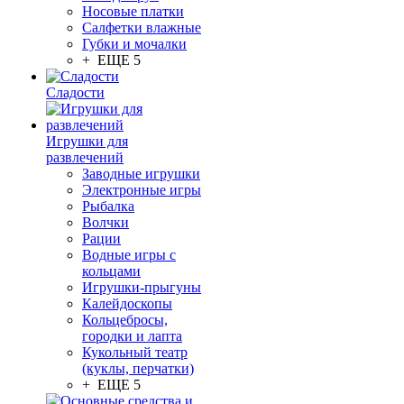
Носовые платки
Салфетки влажные
Губки и мочалки
+ ЕЩЕ 5
Сладости
Игрушки для
развлечений
Заводные игрушки
Электронные игры
Рыбалка
Волчки
Рации
Водные игры с
кольцами
Игрушки-прыгуны
Калейдоскопы
Кольцебросы,
городки и лапта
Кукольный театр
(куклы, перчатки)
+ ЕЩЕ 5