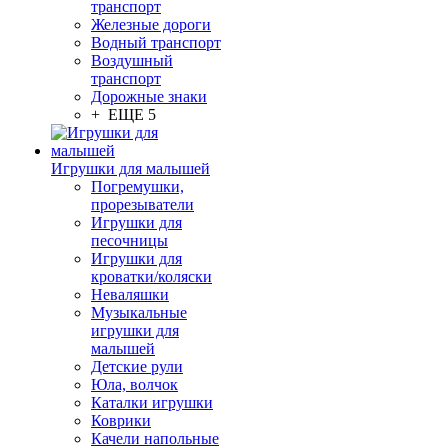
транспорт
Железные дороги
Водный транспорт
Воздушный
транспорт
Дорожные знаки
+ ЕЩЕ 5
Игрушки для малышей
Погремушки,
прорезыватели
Игрушки для
песочницы
Игрушки для
кроватки/коляски
Неваляшки
Музыкальные
игрушки для
малышей
Детские рули
Юла, волчок
Каталки игрушки
Коврики
Качели напольные