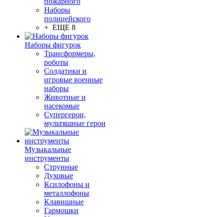
пожарного
Наборы
полицейского
+ ЕЩЕ 8
Наборы фигурок
Трансформеры,
роботы
Солдатики и
игровые военные
наборы
Животные и
насекомые
Супергерои,
мультяшные герои
Музыкальные
инструменты
Струнные
Духовые
Ксилофоны и
металлофоны
Клавишные
Гармошки