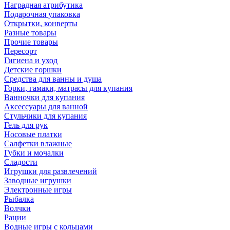
Наградная атрибутика
Подарочная упаковка
Открытки, конверты
Разные товары
Прочие товары
Пересорт
Гигиена и уход
Детские горшки
Средства для ванны и душа
Горки, гамаки, матрасы для купания
Ванночки для купания
Аксессуары для ванной
Стульчики для купания
Гель для рук
Носовые платки
Салфетки влажные
Губки и мочалки
Сладости
Игрушки для развлечений
Заводные игрушки
Электронные игры
Рыбалка
Волчки
Рации
Водные игры с кольцами