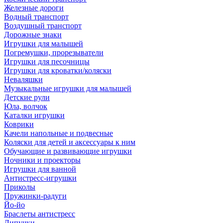
Железные дороги
Водный транспорт
Воздушный транспорт
Дорожные знаки
Игрушки для малышей
Погремушки, прорезыватели
Игрушки для песочницы
Игрушки для кроватки/коляски
Неваляшки
Музыкальные игрушки для малышей
Детские рули
Юла, волчок
Каталки игрушки
Коврики
Качели напольные и подвесные
Коляски для детей и аксессуары к ним
Обучающие и развивающие игрушки
Ночники и проекторы
Игрушки для ванной
Антистресс-игрушки
Приколы
Пружинки-радуги
Йо-йо
Браслеты антистресс
Липучки