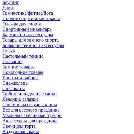
Боулинг
Дартс
Гимнастика/фитнес/йога
Прочие спортивные товары
Одежда для спорта
Спортивный инвентарь
Бадминтон и аксессуары
Товары для зимнего спорта
Большой теннис и аксессуары
Гольф
Настольный теннис
Плавание
Зимние товары
Новогодние товары
Лопаты и наборы
Снежколепы
Снегокаты
Тюбинги, надувные санки
Ледянки, салазки
Санки и аксессуары к ним
Все для веселого праздника
Мыльные / гелиевые пузыри
Аксессуары для праздника
Свечи для торта
Воздушные шары