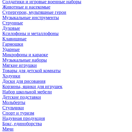
Солдатики и игровые военные наборы
Животные и насекомые
Супергерои, мультяшные герои
Музыкальные инструменты
Струнные
Духовые
Ксилофоны и металлофоны
Клавишные
Гармошки
Ударные
Микрофоны и караоке
Музыкальные наборы
Мягкие игрушки
Товары для детской комнаты
Ходунки
Доски для рисования
Корзины, ящики для игрушек
Набор школьной мебели
Детские подставки
Мольберты
Стульчики
Спорт и туризм
Надувная продукция
Бокс, единоборства
Мячи