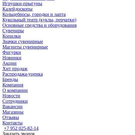
Игрушки-прыгуны
Калейдоскопы
Кольцебросы, городки и лапта
Кукольный театр (куклы, перчатки)
Основные средства и оборудования
Сувениры
Копилки
Значки сувенирные
Магниты сувенирные
Фигурки
Новинки
Акции
Хит продаж
Распродажа-уценка
Бренды
Компания
О компании
Новости
Сотрудники
Вакансии
Магазины
Отзывы
Контакты
+7 952 025-82-14
Заказать звонок