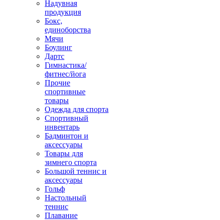
Надувная
продукция
Бокс,
единоборства
Мячи
Боулинг
Дартс
Гимнастика/
фитнес/йога
Прочие
спортивные
товары
Одежда для спорта
Спортивный
инвентарь
Бадминтон и
аксессуары
Товары для
зимнего спорта
Большой теннис и
аксессуары
Гольф
Настольный
теннис
Плавание