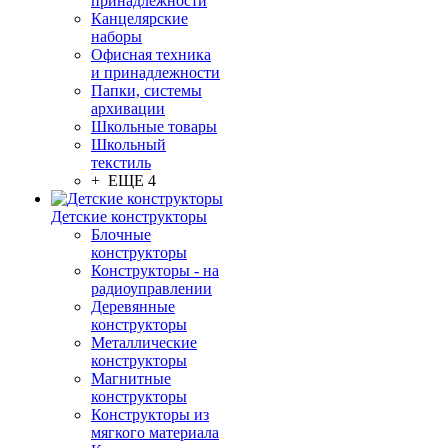
принадлежности
Канцелярские
наборы
Офисная техника
и принадлежности
Папки, системы
архивации
Школьные товары
Школьный
текстиль
+ ЕЩЕ 4
Детские конструкторы
Блочные
конструкторы
Конструкторы - на
радиоуправлении
Деревянные
конструкторы
Металлические
конструкторы
Магнитные
конструкторы
Конструкторы из
мягкого материала