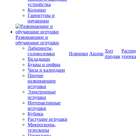
устройства
Колонки
Гарнитуры и
наушники
Развивающие и
обучающие игрушки
Лабиринты,
Хит
Распро
головоломки
Новинки
Акции
продаж
уценка
Вкладыши
Буквы и цифры
Часы и календари
Прочие
развивающие
игрушки
Электронные
игрушки
Интерактивные
игрушки
Кубики
Растущие игрушки
Микроскопы,
телескопы
Проекторы