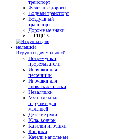
транспорт
Железные дороги
Водный транспорт
Воздушный
транспорт
Дорожные знаки
+ ЕЩЕ 5
Игрушки для малышей
Погремушки,
прорезыватели
Игрушки для
песочницы
Игрушки для
кроватки/коляски
Неваляшки
Музыкальные
игрушки для
малышей
Детские рули
Юла, волчок
Каталки игрушки
Коврики
Качели напольные