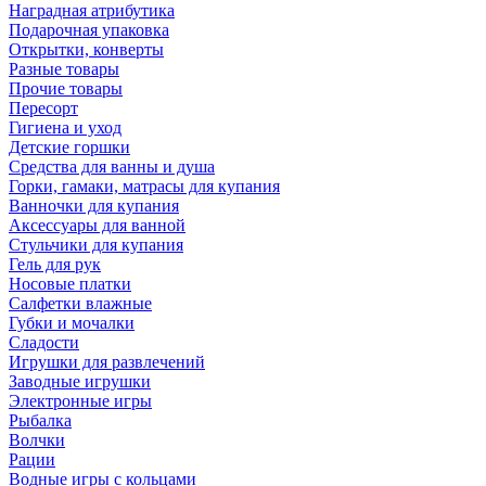
Наградная атрибутика
Подарочная упаковка
Открытки, конверты
Разные товары
Прочие товары
Пересорт
Гигиена и уход
Детские горшки
Средства для ванны и душа
Горки, гамаки, матрасы для купания
Ванночки для купания
Аксессуары для ванной
Стульчики для купания
Гель для рук
Носовые платки
Салфетки влажные
Губки и мочалки
Сладости
Игрушки для развлечений
Заводные игрушки
Электронные игры
Рыбалка
Волчки
Рации
Водные игры с кольцами