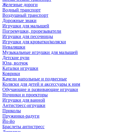
Железные дороги
Водный транспорт
Воздушный транспорт
Дорожные знаки
Игрушки для малышей
Погремушки, прорезыватели
Игрушки для песочницы
Игрушки для кроватки/коляски
Неваляшки
Музыкальные игрушки для малышей
Детские рули
Юла, волчок
Каталки игрушки
Коврики
Качели напольные и подвесные
Коляски для детей и аксессуары к ним
Обучающие и развивающие игрушки
Ночники и проекторы
Игрушки для ванной
Антистресс-игрушки
Приколы
Пружинки-радуги
Йо-йо
Браслеты антистресс
Липучки