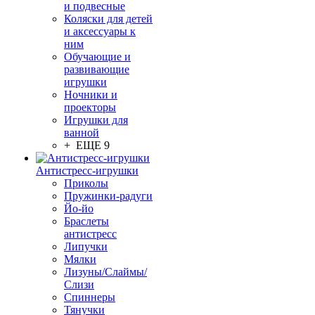
и подвесные
Коляски для детей
и аксессуары к
ним
Обучающие и
развивающие
игрушки
Ночники и
проекторы
Игрушки для
ванной
+ ЕЩЕ 9
Антистресс-игрушки
Приколы
Пружинки-радуги
Йо-йо
Браслеты
антистресс
Липучки
Мялки
Лизуны/Слаймы/
Слизи
Спиннеры
Тянучки