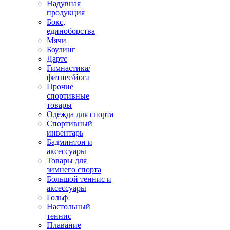
Надувная
продукция
Бокс,
единоборства
Мячи
Боулинг
Дартс
Гимнастика/
фитнес/йога
Прочие
спортивные
товары
Одежда для спорта
Спортивный
инвентарь
Бадминтон и
аксессуары
Товары для
зимнего спорта
Большой теннис и
аксессуары
Гольф
Настольный
теннис
Плавание