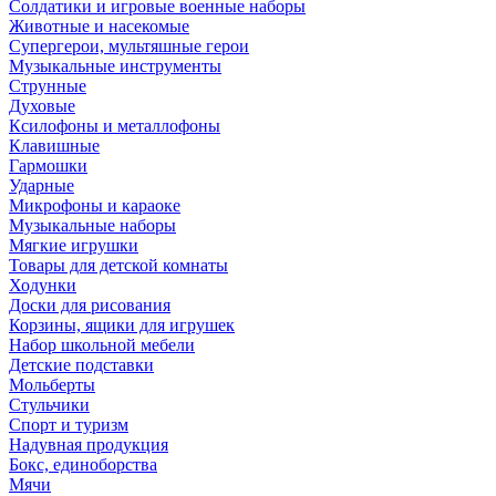
Солдатики и игровые военные наборы
Животные и насекомые
Супергерои, мультяшные герои
Музыкальные инструменты
Струнные
Духовые
Ксилофоны и металлофоны
Клавишные
Гармошки
Ударные
Микрофоны и караоке
Музыкальные наборы
Мягкие игрушки
Товары для детской комнаты
Ходунки
Доски для рисования
Корзины, ящики для игрушек
Набор школьной мебели
Детские подставки
Мольберты
Стульчики
Спорт и туризм
Надувная продукция
Бокс, единоборства
Мячи