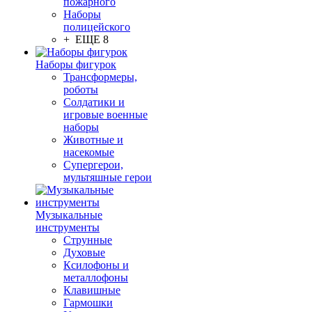
пожарного
Наборы
полицейского
+ ЕЩЕ 8
Наборы фигурок
Трансформеры,
роботы
Солдатики и
игровые военные
наборы
Животные и
насекомые
Супергерои,
мультяшные герои
Музыкальные
инструменты
Струнные
Духовые
Ксилофоны и
металлофоны
Клавишные
Гармошки