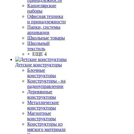
принадлежности
Канцелярские
наборы
Офисная техника
и принадлежности
Папки, системы
архивации
Школьные товары
Школьный
текстиль
+ ЕЩЕ 4
Детские конструкторы
Блочные
конструкторы
Конструкторы - на
радиоуправлении
Деревянные
конструкторы
Металлические
конструкторы
Магнитные
конструкторы
Конструкторы из
мягкого материала