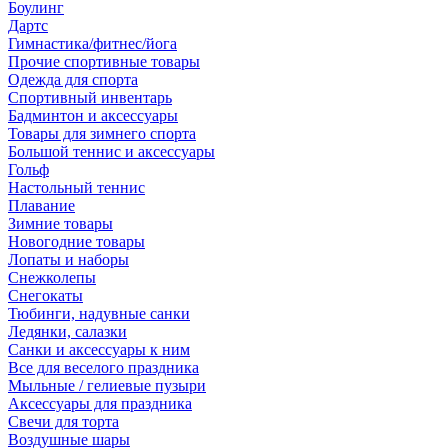
Боулинг
Дартс
Гимнастика/фитнес/йога
Прочие спортивные товары
Одежда для спорта
Спортивный инвентарь
Бадминтон и аксессуары
Товары для зимнего спорта
Большой теннис и аксессуары
Гольф
Настольный теннис
Плавание
Зимние товары
Новогодние товары
Лопаты и наборы
Снежколепы
Снегокаты
Тюбинги, надувные санки
Ледянки, салазки
Санки и аксессуары к ним
Все для веселого праздника
Мыльные / гелиевые пузыри
Аксессуары для праздника
Свечи для торта
Воздушные шары