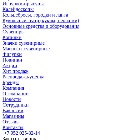
Игрушки-прыгуны
Калейдоскопы
Кольцебросы, городки и лапта
Кукольный театр (куклы, перчатки)
Основные средства и оборудования
Сувениры
Копилки
Значки сувенирные
Магниты сувенирные
Фигурки
Новинки
Акции
Хит продаж
Распродажа-уценка
Бренды
Компания
О компании
Новости
Сотрудники
Вакансии
Магазины
Отзывы
Контакты
+7 952 025-82-14
Заказать звонок