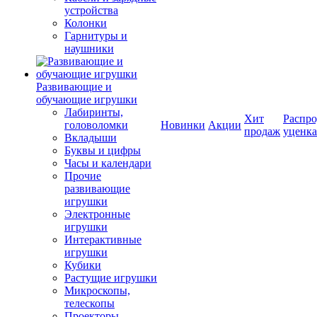
устройства
Колонки
Гарнитуры и
наушники
Развивающие и
обучающие игрушки
Лабиринты,
Хит
Распро
головоломки
Новинки
Акции
продаж
уценка
Вкладыши
Буквы и цифры
Часы и календари
Прочие
развивающие
игрушки
Электронные
игрушки
Интерактивные
игрушки
Кубики
Растущие игрушки
Микроскопы,
телескопы
Проекторы