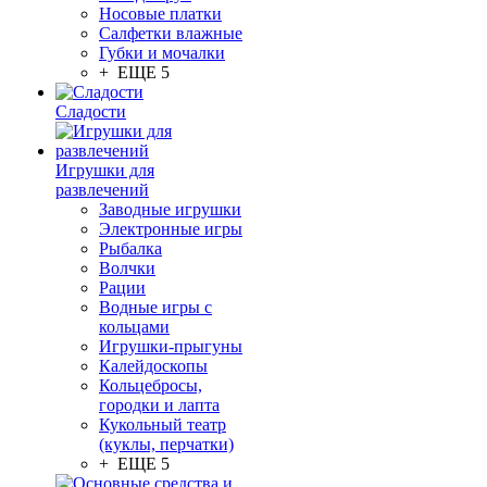
Носовые платки
Салфетки влажные
Губки и мочалки
+ ЕЩЕ 5
Сладости
Игрушки для
развлечений
Заводные игрушки
Электронные игры
Рыбалка
Волчки
Рации
Водные игры с
кольцами
Игрушки-прыгуны
Калейдоскопы
Кольцебросы,
городки и лапта
Кукольный театр
(куклы, перчатки)
+ ЕЩЕ 5