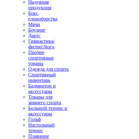
Надувная
продукция
Бокс,
единоборства
Мячи
Боулинг
Дартс
Гимнастика/
фитнес/йога
Прочие
спортивные
товары
Одежда для спорта
Спортивный
инвентарь
Бадминтон и
аксессуары
Товары для
зимнего спорта
Большой теннис и
аксессуары
Гольф
Настольный
теннис
Плавание