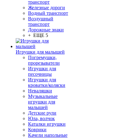
транспорт
Железные дороги
Водный транспорт
Воздушный
транспорт
Дорожные знаки
+ ЕЩЕ 5
Игрушки для малышей
Погремушки,
прорезыватели
Игрушки для
песочницы
Игрушки для
кроватки/коляски
Неваляшки
Музыкальные
игрушки для
малышей
Детские рули
Юла, волчок
Каталки игрушки
Коврики
Качели напольные