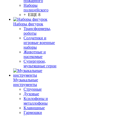
пожарного
Наборы
полицейского
+ ЕЩЕ 8
Наборы фигурок
Трансформеры,
роботы
Солдатики и
игровые военные
наборы
Животные и
насекомые
Супергерои,
мультяшные герои
Музыкальные
инструменты
Струнные
Духовые
Ксилофоны и
металлофоны
Клавишные
Гармошки