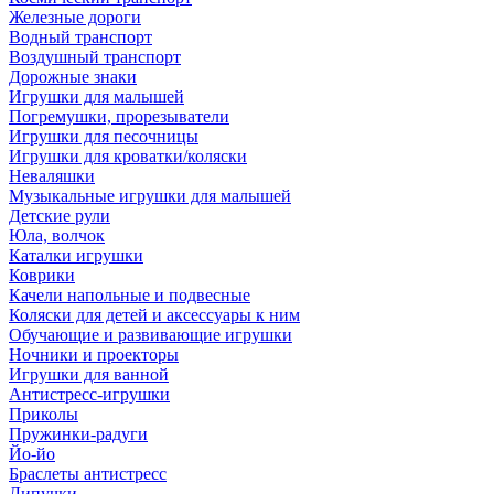
Железные дороги
Водный транспорт
Воздушный транспорт
Дорожные знаки
Игрушки для малышей
Погремушки, прорезыватели
Игрушки для песочницы
Игрушки для кроватки/коляски
Неваляшки
Музыкальные игрушки для малышей
Детские рули
Юла, волчок
Каталки игрушки
Коврики
Качели напольные и подвесные
Коляски для детей и аксессуары к ним
Обучающие и развивающие игрушки
Ночники и проекторы
Игрушки для ванной
Антистресс-игрушки
Приколы
Пружинки-радуги
Йо-йо
Браслеты антистресс
Липучки