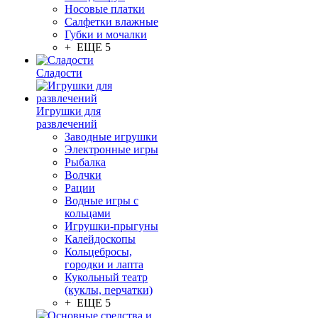
Носовые платки
Салфетки влажные
Губки и мочалки
+ ЕЩЕ 5
Сладости
Игрушки для
развлечений
Заводные игрушки
Электронные игры
Рыбалка
Волчки
Рации
Водные игры с
кольцами
Игрушки-прыгуны
Калейдоскопы
Кольцебросы,
городки и лапта
Кукольный театр
(куклы, перчатки)
+ ЕЩЕ 5