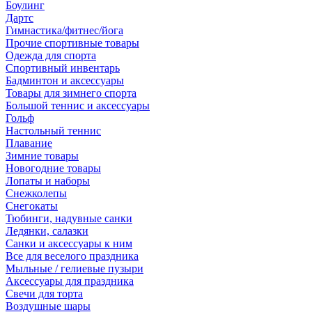
Боулинг
Дартс
Гимнастика/фитнес/йога
Прочие спортивные товары
Одежда для спорта
Спортивный инвентарь
Бадминтон и аксессуары
Товары для зимнего спорта
Большой теннис и аксессуары
Гольф
Настольный теннис
Плавание
Зимние товары
Новогодние товары
Лопаты и наборы
Снежколепы
Снегокаты
Тюбинги, надувные санки
Ледянки, салазки
Санки и аксессуары к ним
Все для веселого праздника
Мыльные / гелиевые пузыри
Аксессуары для праздника
Свечи для торта
Воздушные шары