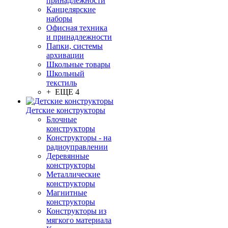
принадлежности
Канцелярские
наборы
Офисная техника
и принадлежности
Папки, системы
архивации
Школьные товары
Школьный
текстиль
+ ЕЩЕ 4
Детские конструкторы
Блочные
конструкторы
Конструкторы - на
радиоуправлении
Деревянные
конструкторы
Металлические
конструкторы
Магнитные
конструкторы
Конструкторы из
мягкого материала