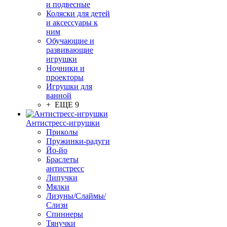
и подвесные
Коляски для детей
и аксессуары к
ним
Обучающие и
развивающие
игрушки
Ночники и
проекторы
Игрушки для
ванной
+ ЕЩЕ 9
Антистресс-игрушки
Приколы
Пружинки-радуги
Йо-йо
Браслеты
антистресс
Липучки
Мялки
Лизуны/Слаймы/
Слизи
Спиннеры
Тянучки