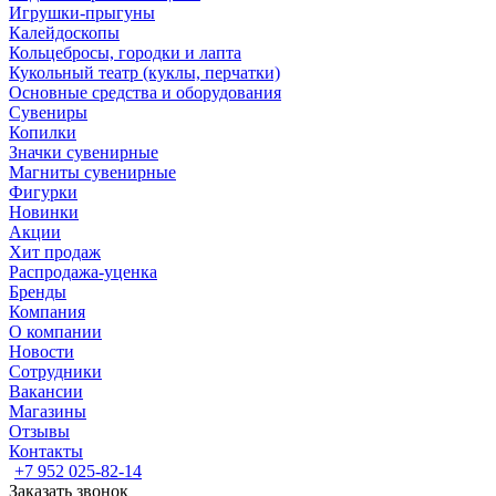
Игрушки-прыгуны
Калейдоскопы
Кольцебросы, городки и лапта
Кукольный театр (куклы, перчатки)
Основные средства и оборудования
Сувениры
Копилки
Значки сувенирные
Магниты сувенирные
Фигурки
Новинки
Акции
Хит продаж
Распродажа-уценка
Бренды
Компания
О компании
Новости
Сотрудники
Вакансии
Магазины
Отзывы
Контакты
+7 952 025-82-14
Заказать звонок