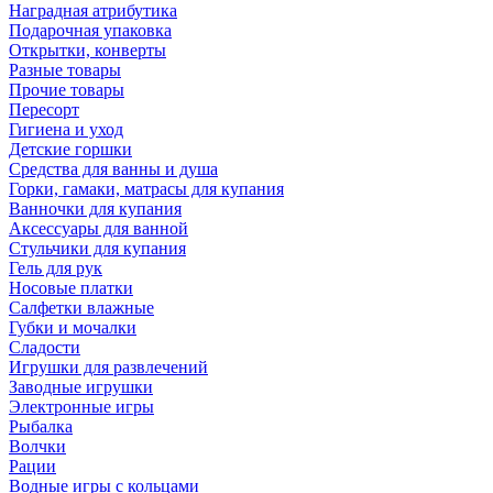
Наградная атрибутика
Подарочная упаковка
Открытки, конверты
Разные товары
Прочие товары
Пересорт
Гигиена и уход
Детские горшки
Средства для ванны и душа
Горки, гамаки, матрасы для купания
Ванночки для купания
Аксессуары для ванной
Стульчики для купания
Гель для рук
Носовые платки
Салфетки влажные
Губки и мочалки
Сладости
Игрушки для развлечений
Заводные игрушки
Электронные игры
Рыбалка
Волчки
Рации
Водные игры с кольцами