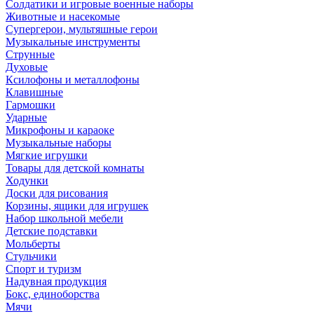
Солдатики и игровые военные наборы
Животные и насекомые
Супергерои, мультяшные герои
Музыкальные инструменты
Струнные
Духовые
Ксилофоны и металлофоны
Клавишные
Гармошки
Ударные
Микрофоны и караоке
Музыкальные наборы
Мягкие игрушки
Товары для детской комнаты
Ходунки
Доски для рисования
Корзины, ящики для игрушек
Набор школьной мебели
Детские подставки
Мольберты
Стульчики
Спорт и туризм
Надувная продукция
Бокс, единоборства
Мячи