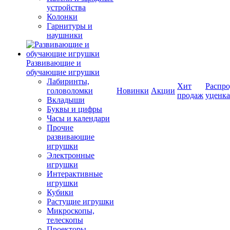
устройства
Колонки
Гарнитуры и
наушники
Развивающие и
обучающие игрушки
Лабиринты,
Хит
Распро
головоломки
Новинки
Акции
продаж
уценка
Вкладыши
Буквы и цифры
Часы и календари
Прочие
развивающие
игрушки
Электронные
игрушки
Интерактивные
игрушки
Кубики
Растущие игрушки
Микроскопы,
телескопы
Проекторы