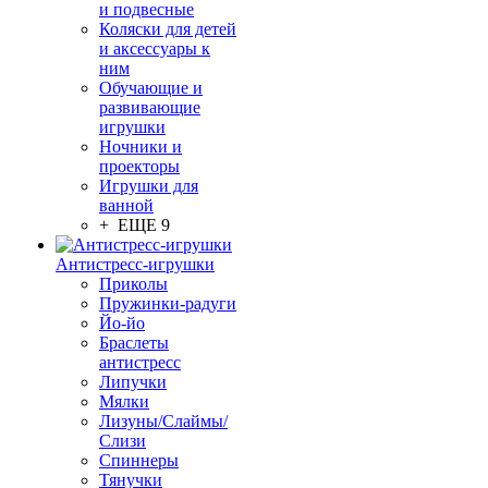
и подвесные
Коляски для детей
и аксессуары к
ним
Обучающие и
развивающие
игрушки
Ночники и
проекторы
Игрушки для
ванной
+ ЕЩЕ 9
Антистресс-игрушки
Приколы
Пружинки-радуги
Йо-йо
Браслеты
антистресс
Липучки
Мялки
Лизуны/Слаймы/
Слизи
Спиннеры
Тянучки