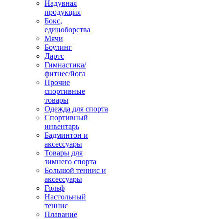
Надувная
продукция
Бокс,
единоборства
Мячи
Боулинг
Дартс
Гимнастика/
фитнес/йога
Прочие
спортивные
товары
Одежда для спорта
Спортивный
инвентарь
Бадминтон и
аксессуары
Товары для
зимнего спорта
Большой теннис и
аксессуары
Гольф
Настольный
теннис
Плавание