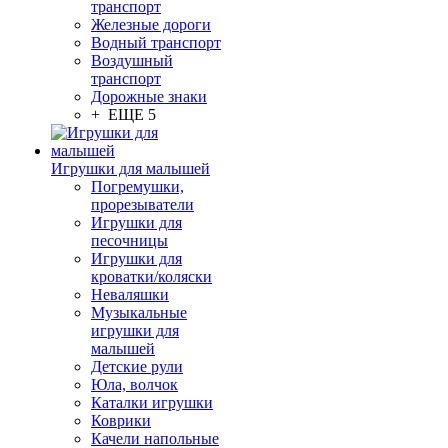
транспорт
Железные дороги
Водный транспорт
Воздушный
транспорт
Дорожные знаки
+ ЕЩЕ 5
Игрушки для малышей
Погремушки,
прорезыватели
Игрушки для
песочницы
Игрушки для
кроватки/коляски
Неваляшки
Музыкальные
игрушки для
малышей
Детские рули
Юла, волчок
Каталки игрушки
Коврики
Качели напольные