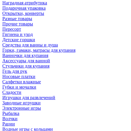
Наградная атрибутика
Подарочная упаковка
Открытки, конверты
Разные товары
Прочие товары
Пересорт
Гигиена и уход
Детские горшки
Средства для ванны и душа
Горки, гамаки, матрасы для купания
Ванночки для купания
Аксессуары для ванной
Стульчики для купания
Гель для рук
Носовые платки
Салфетки влажные
Губки и мочалки
Сладости
Игрушки для развлечений
Заводные игрушки
Электронные игры
Рыбалка
Волчки
Рации
Водные игры с кольцами