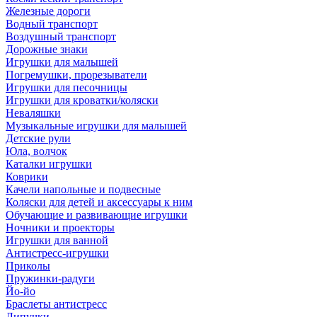
Железные дороги
Водный транспорт
Воздушный транспорт
Дорожные знаки
Игрушки для малышей
Погремушки, прорезыватели
Игрушки для песочницы
Игрушки для кроватки/коляски
Неваляшки
Музыкальные игрушки для малышей
Детские рули
Юла, волчок
Каталки игрушки
Коврики
Качели напольные и подвесные
Коляски для детей и аксессуары к ним
Обучающие и развивающие игрушки
Ночники и проекторы
Игрушки для ванной
Антистресс-игрушки
Приколы
Пружинки-радуги
Йо-йо
Браслеты антистресс
Липучки