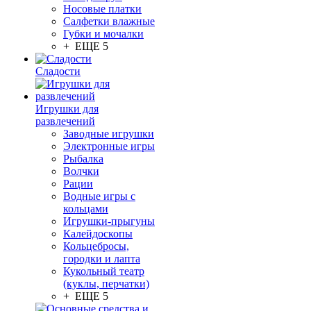
Носовые платки
Салфетки влажные
Губки и мочалки
+ ЕЩЕ 5
Сладости
Игрушки для
развлечений
Заводные игрушки
Электронные игры
Рыбалка
Волчки
Рации
Водные игры с
кольцами
Игрушки-прыгуны
Калейдоскопы
Кольцебросы,
городки и лапта
Кукольный театр
(куклы, перчатки)
+ ЕЩЕ 5