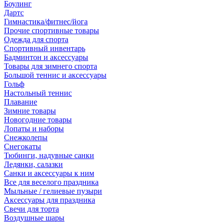
Боулинг
Дартс
Гимнастика/фитнес/йога
Прочие спортивные товары
Одежда для спорта
Спортивный инвентарь
Бадминтон и аксессуары
Товары для зимнего спорта
Большой теннис и аксессуары
Гольф
Настольный теннис
Плавание
Зимние товары
Новогодние товары
Лопаты и наборы
Снежколепы
Снегокаты
Тюбинги, надувные санки
Ледянки, салазки
Санки и аксессуары к ним
Все для веселого праздника
Мыльные / гелиевые пузыри
Аксессуары для праздника
Свечи для торта
Воздушные шары