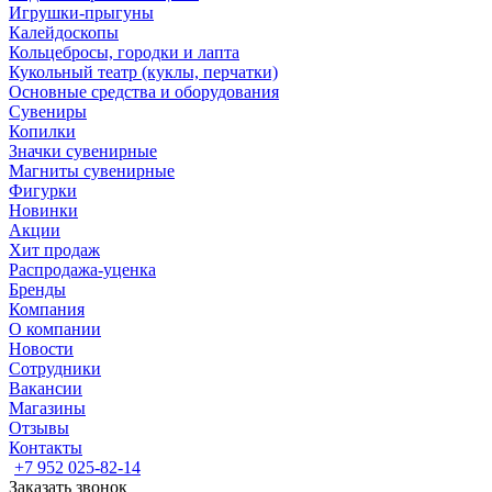
Игрушки-прыгуны
Калейдоскопы
Кольцебросы, городки и лапта
Кукольный театр (куклы, перчатки)
Основные средства и оборудования
Сувениры
Копилки
Значки сувенирные
Магниты сувенирные
Фигурки
Новинки
Акции
Хит продаж
Распродажа-уценка
Бренды
Компания
О компании
Новости
Сотрудники
Вакансии
Магазины
Отзывы
Контакты
+7 952 025-82-14
Заказать звонок