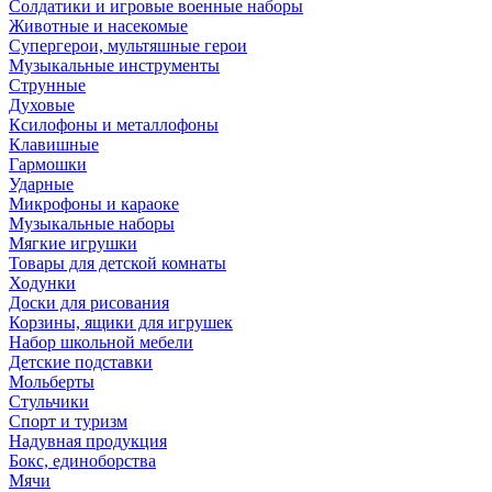
Солдатики и игровые военные наборы
Животные и насекомые
Супергерои, мультяшные герои
Музыкальные инструменты
Струнные
Духовые
Ксилофоны и металлофоны
Клавишные
Гармошки
Ударные
Микрофоны и караоке
Музыкальные наборы
Мягкие игрушки
Товары для детской комнаты
Ходунки
Доски для рисования
Корзины, ящики для игрушек
Набор школьной мебели
Детские подставки
Мольберты
Стульчики
Спорт и туризм
Надувная продукция
Бокс, единоборства
Мячи