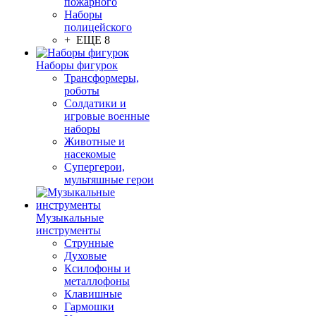
пожарного
Наборы
полицейского
+ ЕЩЕ 8
Наборы фигурок
Трансформеры,
роботы
Солдатики и
игровые военные
наборы
Животные и
насекомые
Супергерои,
мультяшные герои
Музыкальные
инструменты
Струнные
Духовые
Ксилофоны и
металлофоны
Клавишные
Гармошки