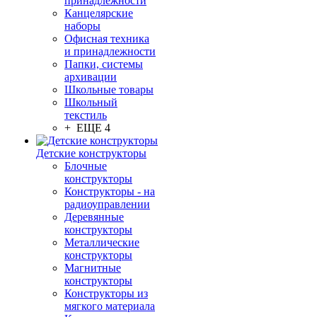
принадлежности
Канцелярские
наборы
Офисная техника
и принадлежности
Папки, системы
архивации
Школьные товары
Школьный
текстиль
+ ЕЩЕ 4
Детские конструкторы
Блочные
конструкторы
Конструкторы - на
радиоуправлении
Деревянные
конструкторы
Металлические
конструкторы
Магнитные
конструкторы
Конструкторы из
мягкого материала