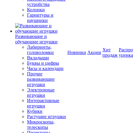
устройства
Колонки
Гарнитуры и
наушники
Развивающие и
обучающие игрушки
Лабиринты,
Хит
Распро
головоломки
Новинки
Акции
продаж
уценка
Вкладыши
Буквы и цифры
Часы и календари
Прочие
развивающие
игрушки
Электронные
игрушки
Интерактивные
игрушки
Кубики
Растущие игрушки
Микроскопы,
телескопы
Проекторы