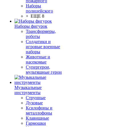
пожарного
Наборы
полицейского
+ ЕЩЕ 8
Наборы фигурок
Трансформеры,
роботы
Солдатики и
игровые военные
наборы
Животные и
насекомые
Супергерои,
мультяшные герои
Музыкальные
инструменты
Струнные
Духовые
Ксилофоны и
металлофоны
Клавишные
Гармошки