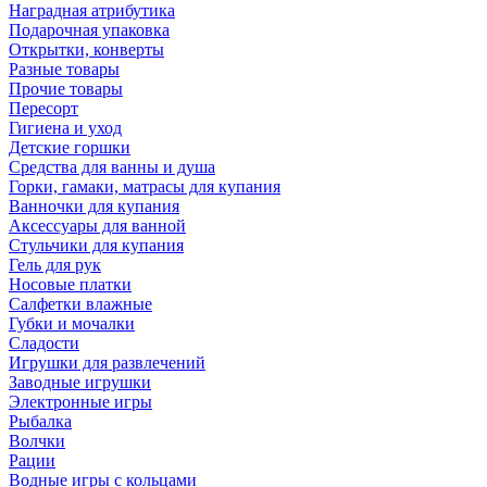
Наградная атрибутика
Подарочная упаковка
Открытки, конверты
Разные товары
Прочие товары
Пересорт
Гигиена и уход
Детские горшки
Средства для ванны и душа
Горки, гамаки, матрасы для купания
Ванночки для купания
Аксессуары для ванной
Стульчики для купания
Гель для рук
Носовые платки
Салфетки влажные
Губки и мочалки
Сладости
Игрушки для развлечений
Заводные игрушки
Электронные игры
Рыбалка
Волчки
Рации
Водные игры с кольцами