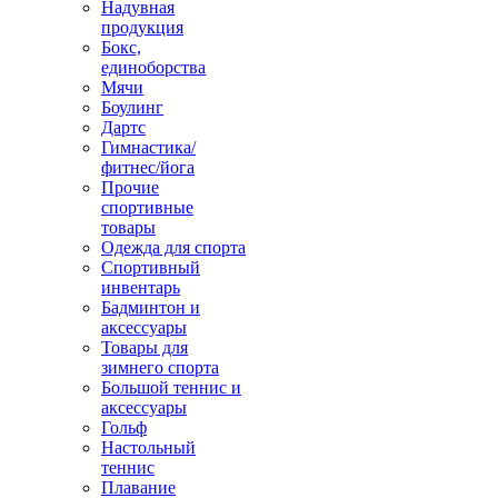
Надувная
продукция
Бокс,
единоборства
Мячи
Боулинг
Дартс
Гимнастика/
фитнес/йога
Прочие
спортивные
товары
Одежда для спорта
Спортивный
инвентарь
Бадминтон и
аксессуары
Товары для
зимнего спорта
Большой теннис и
аксессуары
Гольф
Настольный
теннис
Плавание