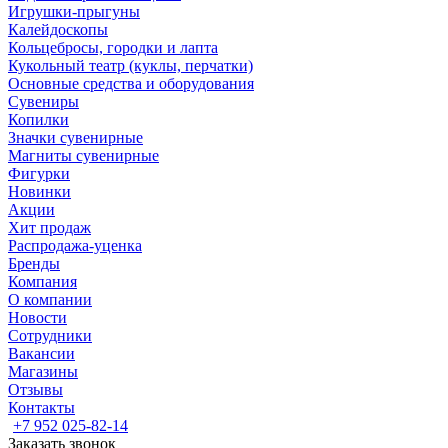
Игрушки-прыгуны
Калейдоскопы
Кольцебросы, городки и лапта
Кукольный театр (куклы, перчатки)
Основные средства и оборудования
Сувениры
Копилки
Значки сувенирные
Магниты сувенирные
Фигурки
Новинки
Акции
Хит продаж
Распродажа-уценка
Бренды
Компания
О компании
Новости
Сотрудники
Вакансии
Магазины
Отзывы
Контакты
+7 952 025-82-14
Заказать звонок