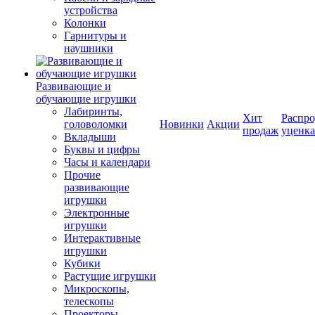
устройства
Колонки
Гарнитуры и
наушники
Развивающие и
обучающие игрушки
Лабиринты,
Хит
Распро
головоломки
Новинки
Акции
продаж
уценка
Вкладыши
Буквы и цифры
Часы и календари
Прочие
развивающие
игрушки
Электронные
игрушки
Интерактивные
игрушки
Кубики
Растущие игрушки
Микроскопы,
телескопы
Проекторы