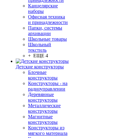
принадлежности
Канцелярские
наборы
Офисная техника
и принадлежности
Папки, системы
архивации
Школьные товары
Школьный
текстиль
+ ЕЩЕ 4
Детские конструкторы
Блочные
конструкторы
Конструкторы - на
радиоуправлении
Деревянные
конструкторы
Металлические
конструкторы
Магнитные
конструкторы
Конструкторы из
мягкого материала