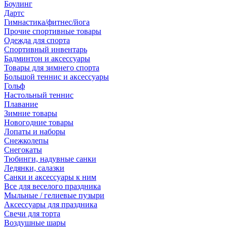
Боулинг
Дартс
Гимнастика/фитнес/йога
Прочие спортивные товары
Одежда для спорта
Спортивный инвентарь
Бадминтон и аксессуары
Товары для зимнего спорта
Большой теннис и аксессуары
Гольф
Настольный теннис
Плавание
Зимние товары
Новогодние товары
Лопаты и наборы
Снежколепы
Снегокаты
Тюбинги, надувные санки
Ледянки, салазки
Санки и аксессуары к ним
Все для веселого праздника
Мыльные / гелиевые пузыри
Аксессуары для праздника
Свечи для торта
Воздушные шары