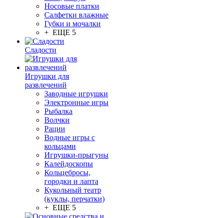
Носовые платки
Салфетки влажные
Губки и мочалки
+ ЕЩЕ 5
Сладости
Игрушки для
развлечений
Заводные игрушки
Электронные игры
Рыбалка
Волчки
Рации
Водные игры с
кольцами
Игрушки-прыгуны
Калейдоскопы
Кольцебросы,
городки и лапта
Кукольный театр
(куклы, перчатки)
+ ЕЩЕ 5