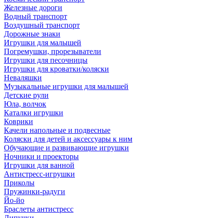
Железные дороги
Водный транспорт
Воздушный транспорт
Дорожные знаки
Игрушки для малышей
Погремушки, прорезыватели
Игрушки для песочницы
Игрушки для кроватки/коляски
Неваляшки
Музыкальные игрушки для малышей
Детские рули
Юла, волчок
Каталки игрушки
Коврики
Качели напольные и подвесные
Коляски для детей и аксессуары к ним
Обучающие и развивающие игрушки
Ночники и проекторы
Игрушки для ванной
Антистресс-игрушки
Приколы
Пружинки-радуги
Йо-йо
Браслеты антистресс
Липучки