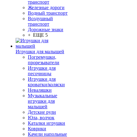
транспорт
Железные дороги
Водный транспорт
Воздушный
транспорт
Дорожные знаки
+ ЕЩЕ 5
Игрушки для малышей
Погремушки,
прорезыватели
Игрушки для
песочницы
Игрушки для
кроватки/коляски
Неваляшки
Музыкальные
игрушки для
малышей
Детские рули
Юла, волчок
Каталки игрушки
Коврики
Качели напольные