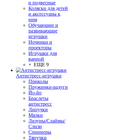
и подвесные
Коляски для детей
и аксессуары к
ним
Обучающие и
развивающие
игрушки
Ночники и
проекторы
Игрушки для
ванной
+ ЕЩЕ 9
Антистресс-игрушки
Приколы
Пружинки-радуги
Йо-йо
Браслеты
антистресс
Липучки
Мялки
Лизуны/Слаймы/
Слизи
Спиннеры
Тянучки