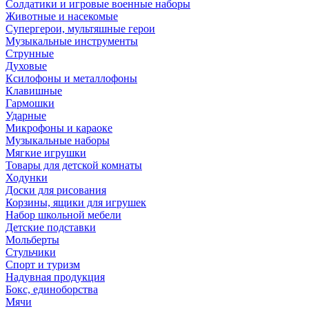
Солдатики и игровые военные наборы
Животные и насекомые
Супергерои, мультяшные герои
Музыкальные инструменты
Струнные
Духовые
Ксилофоны и металлофоны
Клавишные
Гармошки
Ударные
Микрофоны и караоке
Музыкальные наборы
Мягкие игрушки
Товары для детской комнаты
Ходунки
Доски для рисования
Корзины, ящики для игрушек
Набор школьной мебели
Детские подставки
Мольберты
Стульчики
Спорт и туризм
Надувная продукция
Бокс, единоборства
Мячи