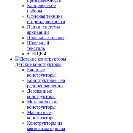
принадлежности
Канцелярские
наборы
Офисная техника
и принадлежности
Папки, системы
архивации
Школьные товары
Школьный
текстиль
+ ЕЩЕ 4
Детские конструкторы
Блочные
конструкторы
Конструкторы - на
радиоуправлении
Деревянные
конструкторы
Металлические
конструкторы
Магнитные
конструкторы
Конструкторы из
мягкого материала