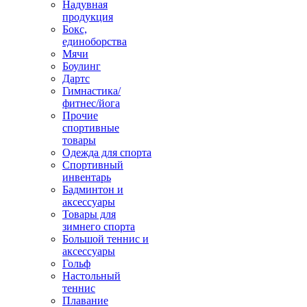
Надувная
продукция
Бокс,
единоборства
Мячи
Боулинг
Дартс
Гимнастика/
фитнес/йога
Прочие
спортивные
товары
Одежда для спорта
Спортивный
инвентарь
Бадминтон и
аксессуары
Товары для
зимнего спорта
Большой теннис и
аксессуары
Гольф
Настольный
теннис
Плавание