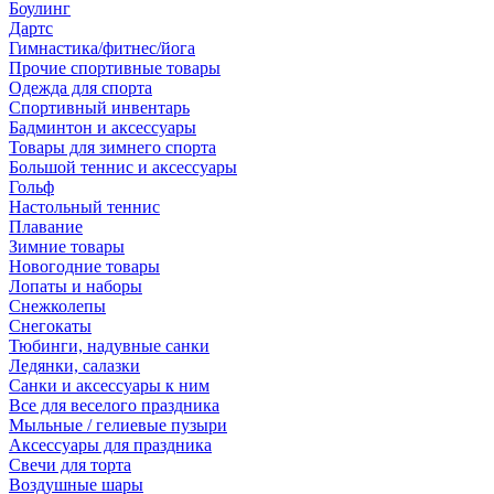
Боулинг
Дартс
Гимнастика/фитнес/йога
Прочие спортивные товары
Одежда для спорта
Спортивный инвентарь
Бадминтон и аксессуары
Товары для зимнего спорта
Большой теннис и аксессуары
Гольф
Настольный теннис
Плавание
Зимние товары
Новогодние товары
Лопаты и наборы
Снежколепы
Снегокаты
Тюбинги, надувные санки
Ледянки, салазки
Санки и аксессуары к ним
Все для веселого праздника
Мыльные / гелиевые пузыри
Аксессуары для праздника
Свечи для торта
Воздушные шары