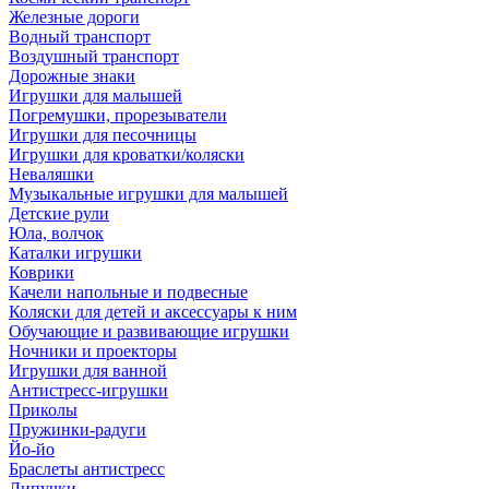
Железные дороги
Водный транспорт
Воздушный транспорт
Дорожные знаки
Игрушки для малышей
Погремушки, прорезыватели
Игрушки для песочницы
Игрушки для кроватки/коляски
Неваляшки
Музыкальные игрушки для малышей
Детские рули
Юла, волчок
Каталки игрушки
Коврики
Качели напольные и подвесные
Коляски для детей и аксессуары к ним
Обучающие и развивающие игрушки
Ночники и проекторы
Игрушки для ванной
Антистресс-игрушки
Приколы
Пружинки-радуги
Йо-йо
Браслеты антистресс
Липучки