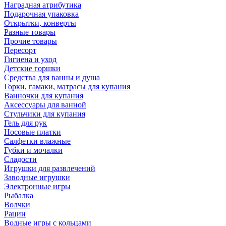
Наградная атрибутика
Подарочная упаковка
Открытки, конверты
Разные товары
Прочие товары
Пересорт
Гигиена и уход
Детские горшки
Средства для ванны и душа
Горки, гамаки, матрасы для купания
Ванночки для купания
Аксессуары для ванной
Стульчики для купания
Гель для рук
Носовые платки
Салфетки влажные
Губки и мочалки
Сладости
Игрушки для развлечений
Заводные игрушки
Электронные игры
Рыбалка
Волчки
Рации
Водные игры с кольцами