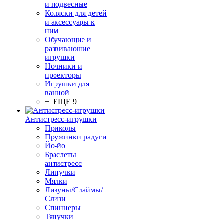
и подвесные
Коляски для детей
и аксессуары к
ним
Обучающие и
развивающие
игрушки
Ночники и
проекторы
Игрушки для
ванной
+ ЕЩЕ 9
Антистресс-игрушки
Приколы
Пружинки-радуги
Йо-йо
Браслеты
антистресс
Липучки
Мялки
Лизуны/Слаймы/
Слизи
Спиннеры
Тянучки