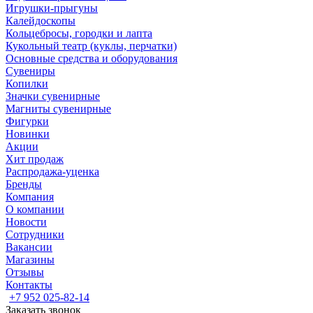
Игрушки-прыгуны
Калейдоскопы
Кольцебросы, городки и лапта
Кукольный театр (куклы, перчатки)
Основные средства и оборудования
Сувениры
Копилки
Значки сувенирные
Магниты сувенирные
Фигурки
Новинки
Акции
Хит продаж
Распродажа-уценка
Бренды
Компания
О компании
Новости
Сотрудники
Вакансии
Магазины
Отзывы
Контакты
+7 952 025-82-14
Заказать звонок