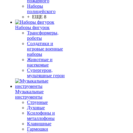
пожарного
Наборы
полицейского
+ ЕЩЕ 8
Наборы фигурок
Трансформеры,
роботы
Солдатики и
игровые военные
наборы
Животные и
насекомые
Супергерои,
мультяшные герои
Музыкальные
инструменты
Струнные
Духовые
Ксилофоны и
металлофоны
Клавишные
Гармошки