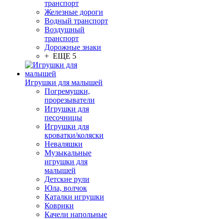
транспорт
Железные дороги
Водный транспорт
Воздушный
транспорт
Дорожные знаки
+ ЕЩЕ 5
Игрушки для малышей
Погремушки,
прорезыватели
Игрушки для
песочницы
Игрушки для
кроватки/коляски
Неваляшки
Музыкальные
игрушки для
малышей
Детские рули
Юла, волчок
Каталки игрушки
Коврики
Качели напольные