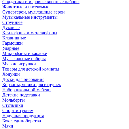
Солдатики и игровые военные наборы
Животные и насекомые
Супергерои, мультяшные герои
Музыкальные инструменты
Струнные
Духовые
Ксилофоны и металлофоны
Клавишные
Гармошки
Ударные
Микрофоны и караоке
Музыкальные наборы
Мягкие игрушки
Товары для детской комнаты
Ходунки
Доски для рисования
Корзины, ящики для игрушек
Набор школьной мебели
Детские подставки
Мольберты
Стульчики
Спорт и туризм
Надувная продукция
Бокс, единоборства
Мячи