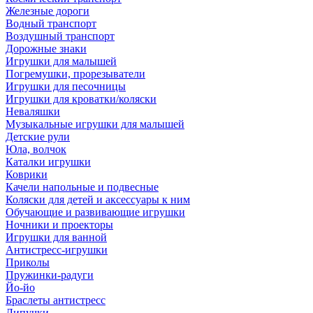
Железные дороги
Водный транспорт
Воздушный транспорт
Дорожные знаки
Игрушки для малышей
Погремушки, прорезыватели
Игрушки для песочницы
Игрушки для кроватки/коляски
Неваляшки
Музыкальные игрушки для малышей
Детские рули
Юла, волчок
Каталки игрушки
Коврики
Качели напольные и подвесные
Коляски для детей и аксессуары к ним
Обучающие и развивающие игрушки
Ночники и проекторы
Игрушки для ванной
Антистресс-игрушки
Приколы
Пружинки-радуги
Йо-йо
Браслеты антистресс
Липучки