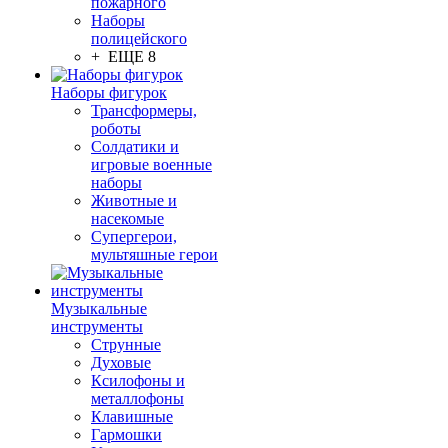
пожарного
Наборы
полицейского
+ ЕЩЕ 8
Наборы фигурок
Трансформеры,
роботы
Солдатики и
игровые военные
наборы
Животные и
насекомые
Супергерои,
мультяшные герои
Музыкальные
инструменты
Струнные
Духовые
Ксилофоны и
металлофоны
Клавишные
Гармошки