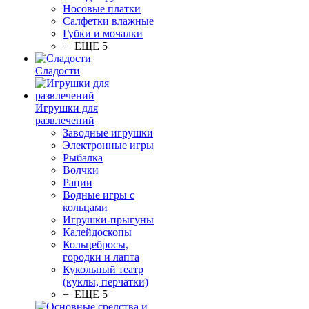
Носовые платки
Салфетки влажные
Губки и мочалки
+ ЕЩЕ 5
Сладости
Игрушки для
развлечений
Заводные игрушки
Электронные игры
Рыбалка
Волчки
Рации
Водные игры с
кольцами
Игрушки-прыгуны
Калейдоскопы
Кольцебросы,
городки и лапта
Кукольный театр
(куклы, перчатки)
+ ЕЩЕ 5