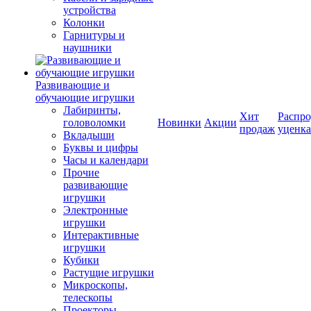
устройства
Колонки
Гарнитуры и
наушники
Развивающие и
обучающие игрушки
Лабиринты,
Хит
Распро
головоломки
Новинки
Акции
продаж
уценка
Вкладыши
Буквы и цифры
Часы и календари
Прочие
развивающие
игрушки
Электронные
игрушки
Интерактивные
игрушки
Кубики
Растущие игрушки
Микроскопы,
телескопы
Проекторы