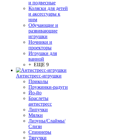
и подвесные
Коляски для детей
и аксессуары к
ним
Обучающие и
развивающие
игрушки
Ночники и
проекторы
Игрушки для
ванной
+ ЕЩЕ 9
Антистресс-игрушки
Приколы
Пружинки-радуги
Йо-йо
Браслеты
антистресс
Липучки
Мялки
Лизуны/Слаймы/
Слизи
Спиннеры
Тянучки