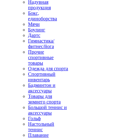
Надувная
продукция
Бокс,
единоборства
Мячи
Боулинг
Дартс
Гимнастика/
фитнес/йога
Прочие
спортивные
товары
Одежда для спорта
Спортивный
инвентарь
Бадминтон и
аксессуары
Товары для
зимнего спорта
Большой теннис и
аксессуары
Гольф
Настольный
теннис
Плавание