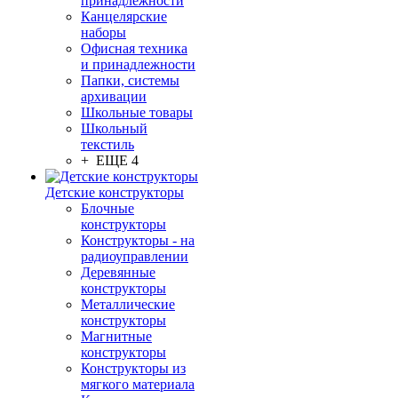
принадлежности
Канцелярские
наборы
Офисная техника
и принадлежности
Папки, системы
архивации
Школьные товары
Школьный
текстиль
+ ЕЩЕ 4
Детские конструкторы
Блочные
конструкторы
Конструкторы - на
радиоуправлении
Деревянные
конструкторы
Металлические
конструкторы
Магнитные
конструкторы
Конструкторы из
мягкого материала