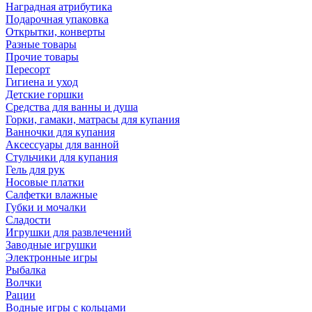
Наградная атрибутика
Подарочная упаковка
Открытки, конверты
Разные товары
Прочие товары
Пересорт
Гигиена и уход
Детские горшки
Средства для ванны и душа
Горки, гамаки, матрасы для купания
Ванночки для купания
Аксессуары для ванной
Стульчики для купания
Гель для рук
Носовые платки
Салфетки влажные
Губки и мочалки
Сладости
Игрушки для развлечений
Заводные игрушки
Электронные игры
Рыбалка
Волчки
Рации
Водные игры с кольцами