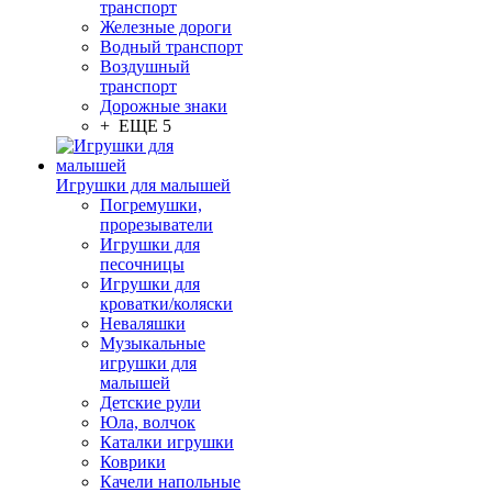
транспорт
Железные дороги
Водный транспорт
Воздушный
транспорт
Дорожные знаки
+ ЕЩЕ 5
Игрушки для малышей
Погремушки,
прорезыватели
Игрушки для
песочницы
Игрушки для
кроватки/коляски
Неваляшки
Музыкальные
игрушки для
малышей
Детские рули
Юла, волчок
Каталки игрушки
Коврики
Качели напольные