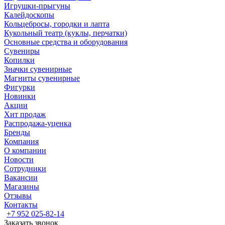
Игрушки-прыгуны
Калейдоскопы
Кольцебросы, городки и лапта
Кукольный театр (куклы, перчатки)
Основные средства и оборудования
Сувениры
Копилки
Значки сувенирные
Магниты сувенирные
Фигурки
Новинки
Акции
Хит продаж
Распродажа-уценка
Бренды
Компания
О компании
Новости
Сотрудники
Вакансии
Магазины
Отзывы
Контакты
+7 952 025-82-14
Заказать звонок