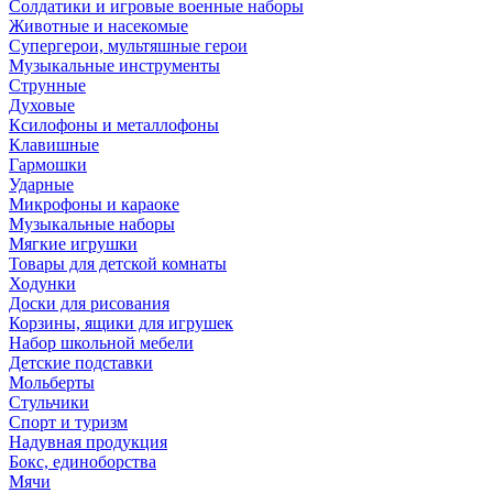
Солдатики и игровые военные наборы
Животные и насекомые
Супергерои, мультяшные герои
Музыкальные инструменты
Струнные
Духовые
Ксилофоны и металлофоны
Клавишные
Гармошки
Ударные
Микрофоны и караоке
Музыкальные наборы
Мягкие игрушки
Товары для детской комнаты
Ходунки
Доски для рисования
Корзины, ящики для игрушек
Набор школьной мебели
Детские подставки
Мольберты
Стульчики
Спорт и туризм
Надувная продукция
Бокс, единоборства
Мячи