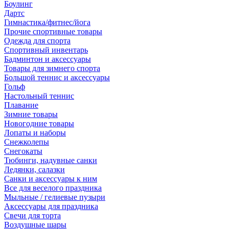
Боулинг
Дартс
Гимнастика/фитнес/йога
Прочие спортивные товары
Одежда для спорта
Спортивный инвентарь
Бадминтон и аксессуары
Товары для зимнего спорта
Большой теннис и аксессуары
Гольф
Настольный теннис
Плавание
Зимние товары
Новогодние товары
Лопаты и наборы
Снежколепы
Снегокаты
Тюбинги, надувные санки
Ледянки, салазки
Санки и аксессуары к ним
Все для веселого праздника
Мыльные / гелиевые пузыри
Аксессуары для праздника
Свечи для торта
Воздушные шары