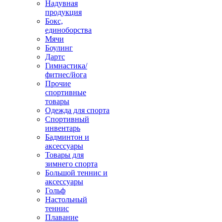
Надувная
продукция
Бокс,
единоборства
Мячи
Боулинг
Дартс
Гимнастика/
фитнес/йога
Прочие
спортивные
товары
Одежда для спорта
Спортивный
инвентарь
Бадминтон и
аксессуары
Товары для
зимнего спорта
Большой теннис и
аксессуары
Гольф
Настольный
теннис
Плавание