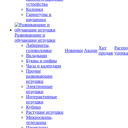
устройства
Колонки
Гарнитуры и
наушники
Развивающие и
обучающие игрушки
Лабиринты,
Хит
Распро
головоломки
Новинки
Акции
продаж
уценка
Вкладыши
Буквы и цифры
Часы и календари
Прочие
развивающие
игрушки
Электронные
игрушки
Интерактивные
игрушки
Кубики
Растущие игрушки
Микроскопы,
телескопы
Проекторы