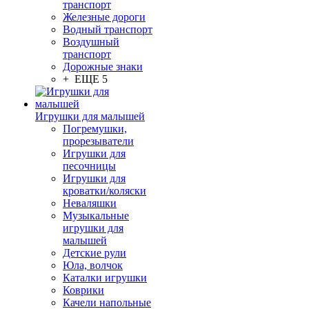
транспорт
Железные дороги
Водный транспорт
Воздушный
транспорт
Дорожные знаки
+ ЕЩЕ 5
Игрушки для малышей
Погремушки,
прорезыватели
Игрушки для
песочницы
Игрушки для
кроватки/коляски
Неваляшки
Музыкальные
игрушки для
малышей
Детские рули
Юла, волчок
Каталки игрушки
Коврики
Качели напольные