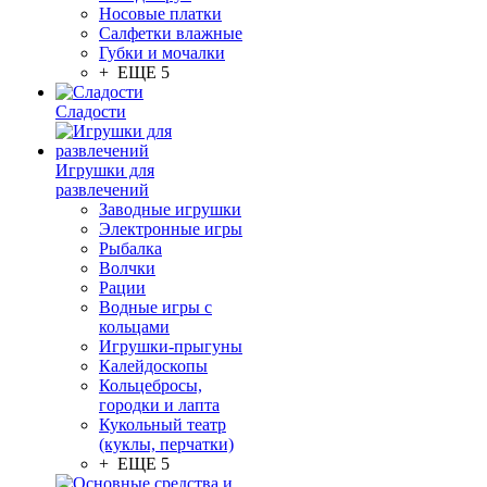
Носовые платки
Салфетки влажные
Губки и мочалки
+ ЕЩЕ 5
Сладости
Игрушки для
развлечений
Заводные игрушки
Электронные игры
Рыбалка
Волчки
Рации
Водные игры с
кольцами
Игрушки-прыгуны
Калейдоскопы
Кольцебросы,
городки и лапта
Кукольный театр
(куклы, перчатки)
+ ЕЩЕ 5