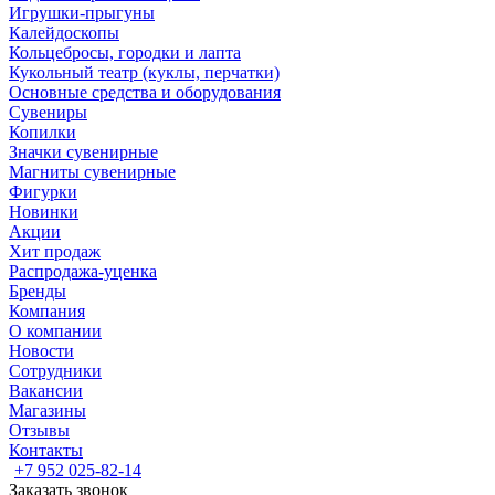
Игрушки-прыгуны
Калейдоскопы
Кольцебросы, городки и лапта
Кукольный театр (куклы, перчатки)
Основные средства и оборудования
Сувениры
Копилки
Значки сувенирные
Магниты сувенирные
Фигурки
Новинки
Акции
Хит продаж
Распродажа-уценка
Бренды
Компания
О компании
Новости
Сотрудники
Вакансии
Магазины
Отзывы
Контакты
+7 952 025-82-14
Заказать звонок