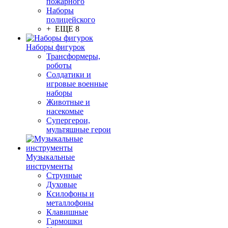
пожарного
Наборы
полицейского
+ ЕЩЕ 8
Наборы фигурок
Трансформеры,
роботы
Солдатики и
игровые военные
наборы
Животные и
насекомые
Супергерои,
мультяшные герои
Музыкальные
инструменты
Струнные
Духовые
Ксилофоны и
металлофоны
Клавишные
Гармошки