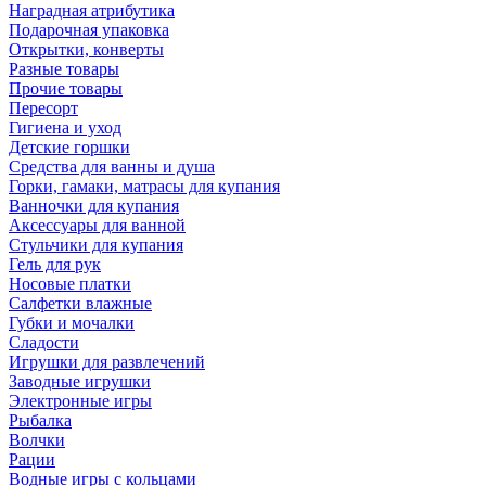
Наградная атрибутика
Подарочная упаковка
Открытки, конверты
Разные товары
Прочие товары
Пересорт
Гигиена и уход
Детские горшки
Средства для ванны и душа
Горки, гамаки, матрасы для купания
Ванночки для купания
Аксессуары для ванной
Стульчики для купания
Гель для рук
Носовые платки
Салфетки влажные
Губки и мочалки
Сладости
Игрушки для развлечений
Заводные игрушки
Электронные игры
Рыбалка
Волчки
Рации
Водные игры с кольцами