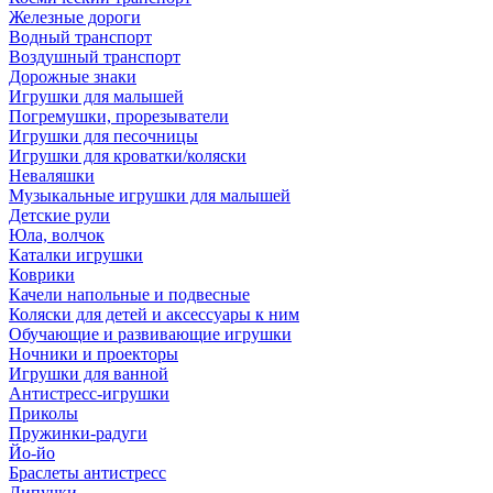
Железные дороги
Водный транспорт
Воздушный транспорт
Дорожные знаки
Игрушки для малышей
Погремушки, прорезыватели
Игрушки для песочницы
Игрушки для кроватки/коляски
Неваляшки
Музыкальные игрушки для малышей
Детские рули
Юла, волчок
Каталки игрушки
Коврики
Качели напольные и подвесные
Коляски для детей и аксессуары к ним
Обучающие и развивающие игрушки
Ночники и проекторы
Игрушки для ванной
Антистресс-игрушки
Приколы
Пружинки-радуги
Йо-йо
Браслеты антистресс
Липучки