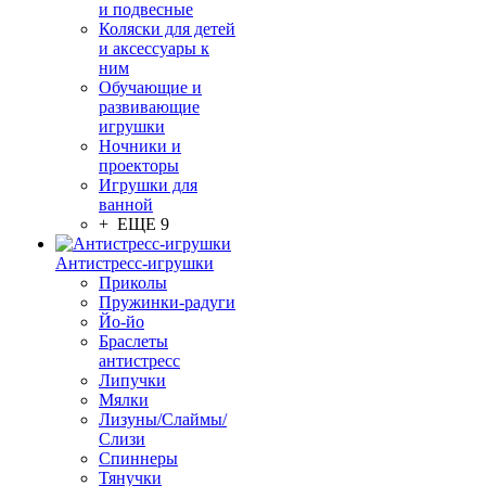
и подвесные
Коляски для детей
и аксессуары к
ним
Обучающие и
развивающие
игрушки
Ночники и
проекторы
Игрушки для
ванной
+ ЕЩЕ 9
Антистресс-игрушки
Приколы
Пружинки-радуги
Йо-йо
Браслеты
антистресс
Липучки
Мялки
Лизуны/Слаймы/
Слизи
Спиннеры
Тянучки