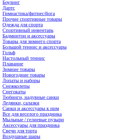
Боулинг
Дартс
Гимнастика/фитнес/йога
Прочие спортивные товары
Одежда для спорта
Спортивный инвентарь
Бадминтон и аксессуары
Товары для зимнего спорта
Большой теннис и аксессуары
Гольф
Настольный теннис
Плавание
Зимние товары
Новогодние товары
Лопаты и наборы
Снежколепы
Снегокаты
Тюбинги, надувные санки
Ледянки, салазки
Санки и аксессуары к ним
Все для веселого праздника
Мыльные / гелиевые пузыри
Аксессуары для праздника
Свечи для торта
Воздушные шары