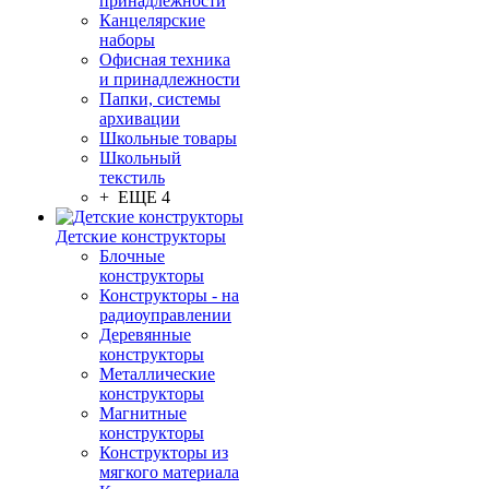
принадлежности
Канцелярские
наборы
Офисная техника
и принадлежности
Папки, системы
архивации
Школьные товары
Школьный
текстиль
+ ЕЩЕ 4
Детские конструкторы
Блочные
конструкторы
Конструкторы - на
радиоуправлении
Деревянные
конструкторы
Металлические
конструкторы
Магнитные
конструкторы
Конструкторы из
мягкого материала