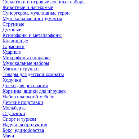
Солдатики и игровые военные наборы
Животные и насекомые
Супергерои, мультяшные герои
Музыкальные инструменты
Струнные
Духовые
Ксилофоны и металлофоны
Клавишные
Гармошки
Ударные
Микрофоны и караоке
Музыкальные наборы
Мягкие игрушки
Товары для детской комнаты
Ходунки
Доски для рисования
Корзины, ящики для игрушек
Набор школьной мебели
Детские подставки
Мольберты
Стульчики
Спорт и туризм
Надувная продукция
Бокс, единоборства
Мячи